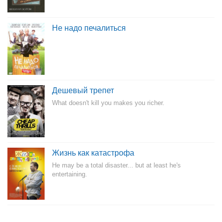
Не надо печалиться
Дешевый трепет
What doesn't kill you makes you richer.
Жизнь как катастрофа
He may be a total disaster... but at least he's
entertaining.