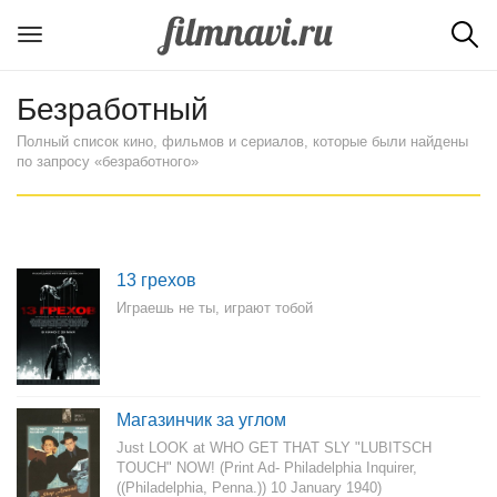
Безработный
Полный список кино, фильмов и сериалов, которые были найдены
по запросу «безработного»
13 грехов
Играешь не ты, играют тобой
Магазинчик за углом
Just LOOK at WHO GET THAT SLY "LUBITSCH
TOUCH" NOW! (Print Ad- Philadelphia Inquirer,
((Philadelphia, Penna.)) 10 January 1940)