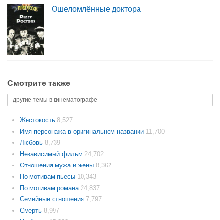
Ошеломлённые доктора
Смотрите также
другие темы в кинематографе
Жестокость
8,527
Имя персонажа в оригинальном названии
11,700
Любовь
8,739
Независимый фильм
24,702
Отношения мужа и жены
8,362
По мотивам пьесы
10,343
По мотивам романа
24,837
Семейные отношения
7,797
Смерть
8,997