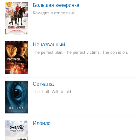
Большая вечеринка
Комедия в стиле панк
Неназванный
The perfect plan. The perfect victims. The con is on.
Сетчатка
The Truth Will Unfold
Илоило