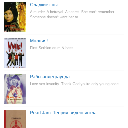
Сладкие сны
A murder. A betrayal. A secret. She can't remember.
Someone doesn't want her to.
Молния!
First Serbian drum & bass
Рабы андеграунда
Love sex insanity. Thank God you're only young once.
Pearl Jam: Теория видеосингла