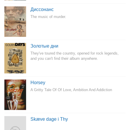
Диссонанс
The music of murder.
Золотые дни
They've toured the country, opened for rock legends,
and you can't find their album anywhere.
Horsey
A Gritty Tale Of Of Love, Ambition And Addiction
Skæve dage i Thy