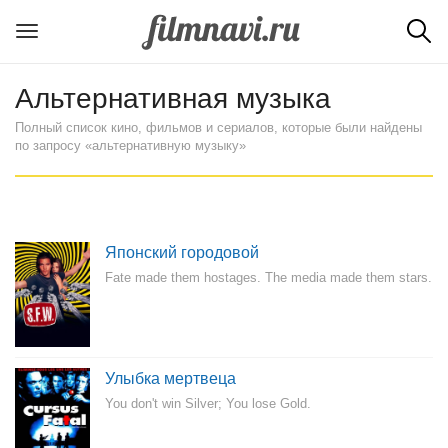
Альтернативная музыка
Полный список кино, фильмов и сериалов, которые были найдены
по запросу «альтернативную музыку»
Японский городовой
Fate made them hostages. The media made them stars.
Улыбка мертвеца
You don't win Silver; You lose Gold.