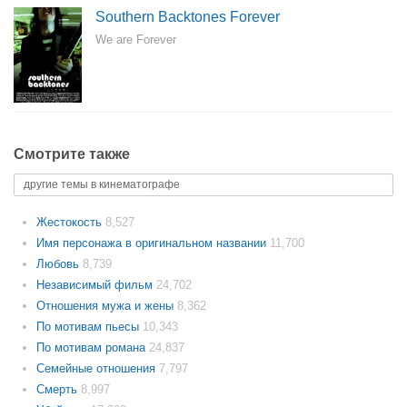
Southern Backtones Forever
We are Forever
Смотрите также
другие темы в кинематографе
Жестокость
8,527
Имя персонажа в оригинальном названии
11,700
Любовь
8,739
Независимый фильм
24,702
Отношения мужа и жены
8,362
По мотивам пьесы
10,343
По мотивам романа
24,837
Семейные отношения
7,797
Смерть
8,997