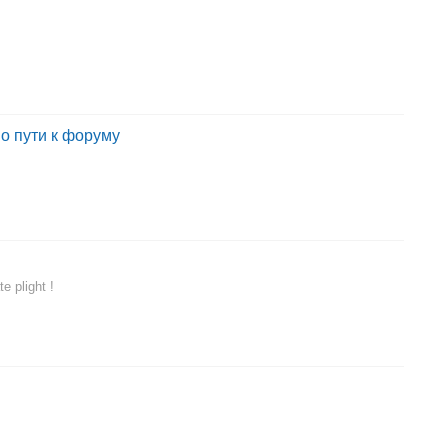
о пути к форуму
e plight !