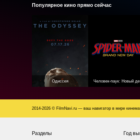
Популярное кино прямо сейчас
Одиссея
Человек-паук: Новый де
2014-2026 © FilmNavi.ru — ваш навигатор в мире кинем
Разделы
Год вы