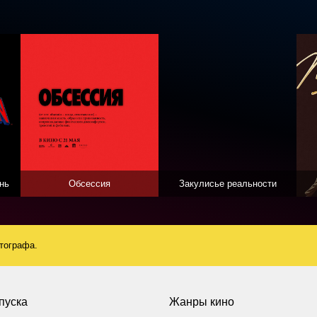
нь
Обсессия
Закулисье реальности
атографа.
пуска
Жанры кино