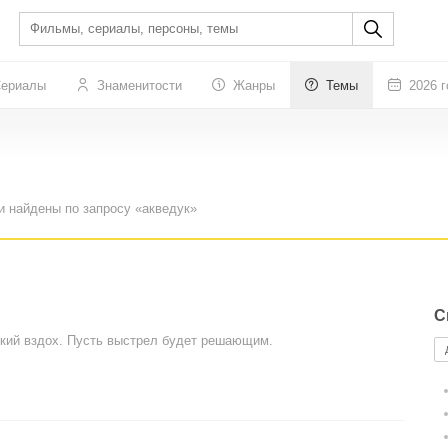
ериалы
Знаменитости
Жанры
Темы
2026 г
и найдены по запросу «акведук»
С
окий вздох. Пусть выстрел будет решающим.