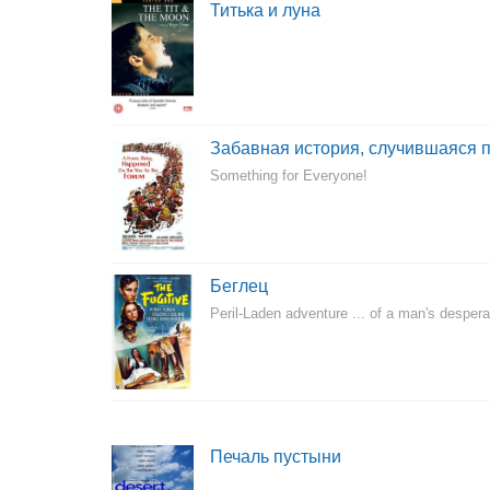
Титька и луна
Забавная история, случившаяся п
Something for Everyone!
Беглец
Peril-Laden adventure ... of a man's desperat
Печаль пустыни