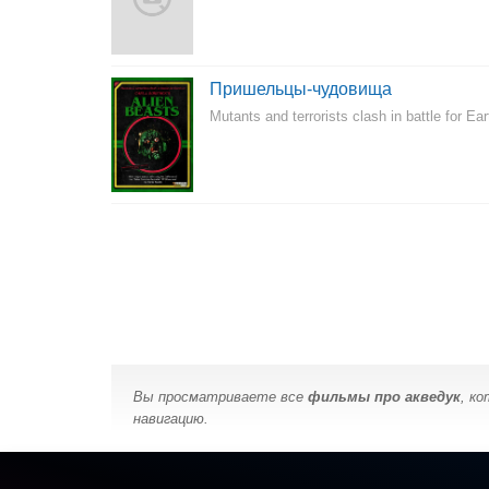
Пришельцы-чудовища
Mutants and terrorists clash in battle for Eart
Вы просматриваете все
фильмы про акведук
, к
навигацию.