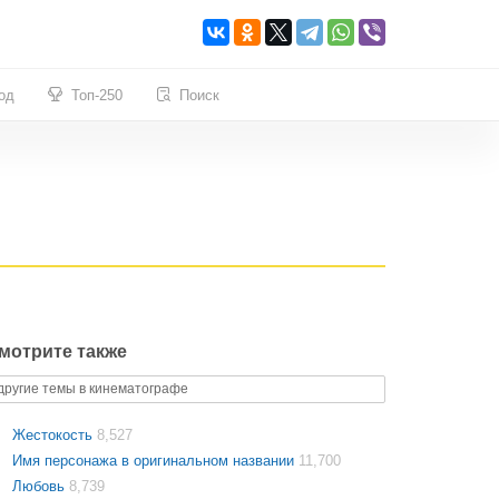
од
Топ-250
Поиск
мотрите также
другие темы в кинематографе
Жестокость
8,527
Имя персонажа в оригинальном названии
11,700
Любовь
8,739