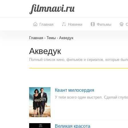
Главная
Новинки
Фильмы
С
Главная
›
Темы
›
Акведук
Акведук
Полный список кино, фильмов и сериалов, которые был
Квант милосердия
У тебя всего один выстрел. Сделай глуб
Великая красота