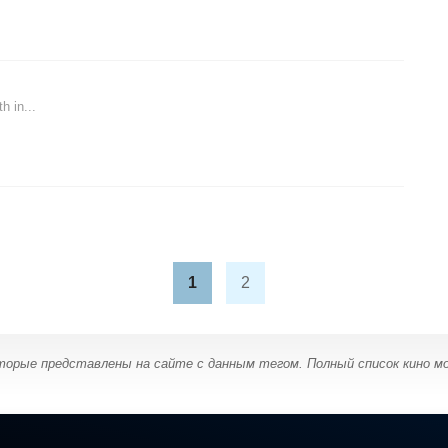
h in...
1
2
оторые представлены на сайте с данным тегом. Полный список кино 