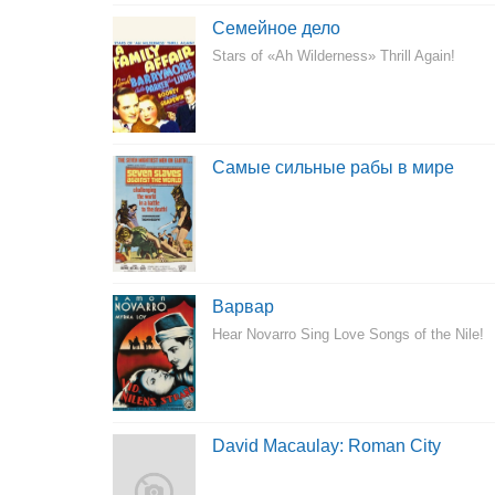
Семейное дело
Stars of «Ah Wilderness» Thrill Again!
Самые сильные рабы в мире
Варвар
Hear Novarro Sing Love Songs of the Nile!
David Macaulay: Roman City