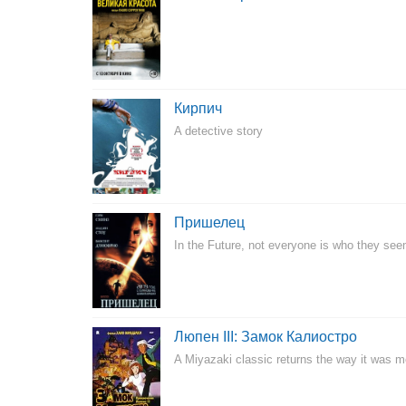
Кирпич
A detective story
Пришелец
In the Future, not everyone is who they see
Люпен III: Замок Калиостро
A Miyazaki classic returns the way it was m