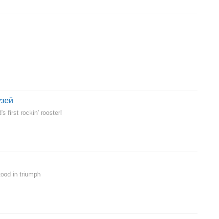
узей
s first rockin' rooster!
ood in triumph