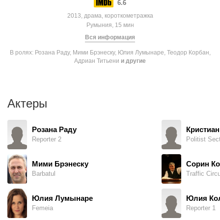
6.6
2013, драма, короткометражка
Румыния, 15 мин
Вся информация
В ролях: Розана Раду, Мими Брэнеску, Юлия Лумынаре, Теодор Корбан,
Адриан Титьени
и другие
Актеры
Розана Раду
Кристиан
Reporter 2
Politist Sec
Мими Брэнеску
Сорин Ко
Barbatul
Traffic Circu
Юлия Лумынаре
Юлия Ко
Femeia
Reporter 1