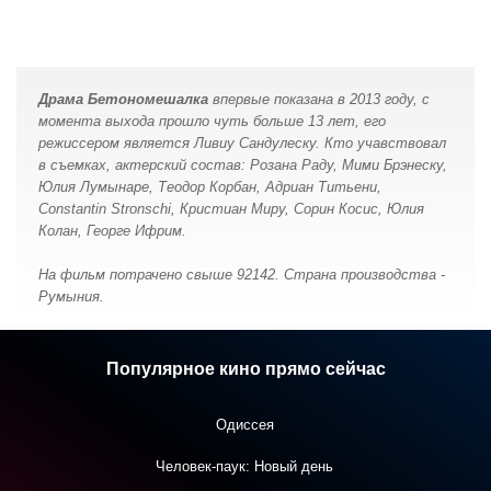
Драма Бетономешалка
впервые показанa в 2013 году, с
момента выхода прошло чуть больше 13 лет, его
режиссером является Ливиу Сандулеску. Кто учавствовал
в съемках, актерский состав: Розана Раду, Мими Брэнеску,
Юлия Лумынаре, Теодор Корбан, Адриан Титьени,
Constantin Stronschi, Кристиан Миру, Сорин Косис, Юлия
Колан, Георге Ифрим.
На фильм потрачено свыше 92142. Страна производства -
Румыния.
Популярное кино прямо сейчас
Одиссея
Человек-паук: Новый день