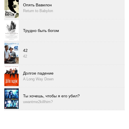
Опять Вавилон
Return to Babylon
Трудно быть богом
42
42
Долгое падение
A Long Way Down
Ты хочешь, чтобы я его убил?
uwantme2killhim?