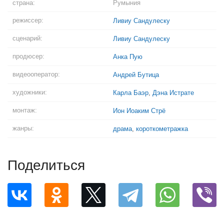
страна:
Румыния
режиссер:
Ливиу Сандулеску
сценарий:
Ливиу Сандулеску
продюсер:
Анка Пую
видеооператор:
Андрей Бутица
художники:
Карла Баэр
,
Дэна Истрате
монтаж:
Ион Иоаким Стрё
жанры:
драма
,
короткометражка
Поделиться