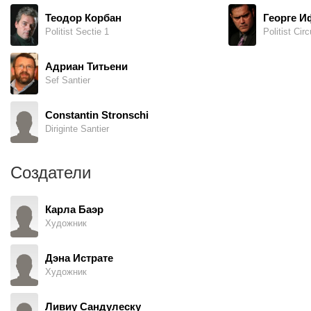
Теодор Корбан
Георге 
Politist Sectie 1
Politist Circ
Адриан Титьени
Sef Santier
Constantin Stronschi
Diriginte Santier
Создатели
Карла Баэр
Художник
Дэна Истрате
Художник
Ливиу Сандулеску