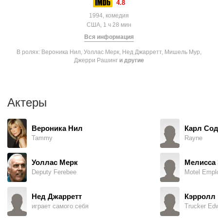
4.8
1994, комедия
США, 1 ч 28 мин
Вся информация
В ролях: Вероника Нил, Уоллас Мерк, Нед Джарретт, Мишель Мур,
Джерри Рашинг
и другие
Актеры
Вероника Нил
Карл Со
Tammy
Rayne
Уоллас Мерк
Мелисса 
Deputy Ferebee
Motel Empl
Нед Джарретт
Кэрролл 
играет самого себя
Trucker Ed