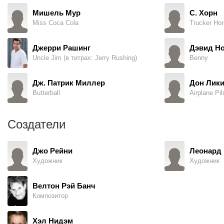
Мишель Мур
С. Хорн
Miss Coca Cola
Trucker Hor
Джерри Рашинг
Дэвид Н
Uncle Jim (в титрах: Jerry Rushing)
Benny
Дж. Патрик Миллер
Дон Лик
Butterball
Airplane Pil
Создатели
Джо Рейни
Леонард 
Художник
Художник
Велтон Рэй Банч
Композитор
Хэл Нидэм