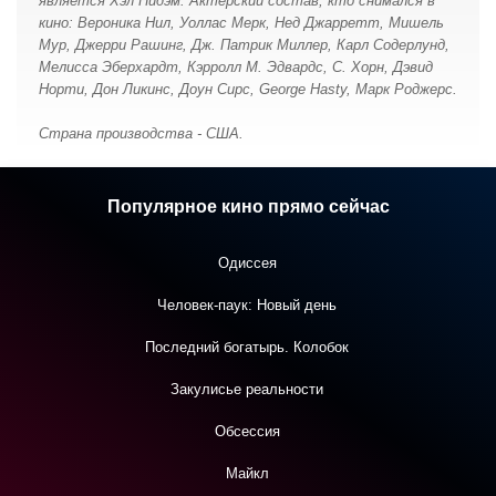
является Хэл Нидэм. Актерский состав, кто снимался в
кино: Вероника Нил, Уоллас Мерк, Нед Джарретт, Мишель
Мур, Джерри Рашинг, Дж. Патрик Миллер, Карл Содерлунд,
Мелисса Эберхардт, Кэрролл М. Эдвардс, С. Хорн, Дэвид
Норти, Дон Ликинс, Доун Сирс, George Hasty, Марк Роджерс.
Страна производства - США.
Популярное кино прямо сейчас
Одиссея
Человек-паук: Новый день
Последний богатырь. Колобок
Закулисье реальности
Обсессия
Майкл