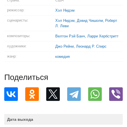
страна:
США
режиссер:
Хэл Нидэм
сценаристы:
Хэл Нидэм
,
Дэвид Чишолм
,
Роберт
Л. Леви
композиторы:
Велтон Рэй Банч
,
Ларри Хербстритт
художники:
Джо Рейни
,
Леонард Р. Спирс
жанр:
комедия
Поделиться
Дата выхода