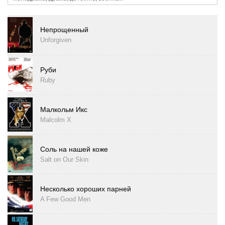
Непрощенный
Unforgiven
Руби
Ruby
Малкольм Икс
Malcolm X
Соль на нашей коже
Salt on Our Skin
Несколько хороших парней
A Few Good Men