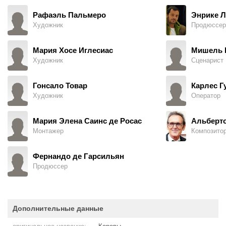
Рафаэль Пальмеро
Энрике Л
Художник
Продюссер
Мария Хосе Иглесиас
Мишель 
Художник
Сценарист
Гонсало Товар
Карлес Г
Художник
Оператор
Мария Элена Саинс де Росас
Альберто
Монтажер
Композито
Фернандо де Гарсильян
Продюссер
Дополнительные данные