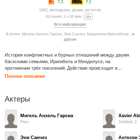
7.3
7.1
1992, мелодрама, драма, детектив
Испания, 1 ч 36 мин
16+
Вся информация
В ролях: Мигель Анхель Гарсиа, Эни Санчез, Магдалена Миколайчак, ,
и
другие
История конфликтных и бурных отношений между двумя
баскскими семьями, Иригибель и Мендилусе, на
протяжении трёх поколений. Действие происходит в
маленькой долине Гипускоан, где обе семьи живут по
Полное описание
соседству, с разных сторон холма, разделённые лишь
рощицей. Такое близкое соседство приводит к бурному
столкновению и взрывам безумной ярости между ними.
Актеры
Мигель Анхель Гарсиа
Xavier A
Peru
Soldado 2
Эни Санчез
Антксон 