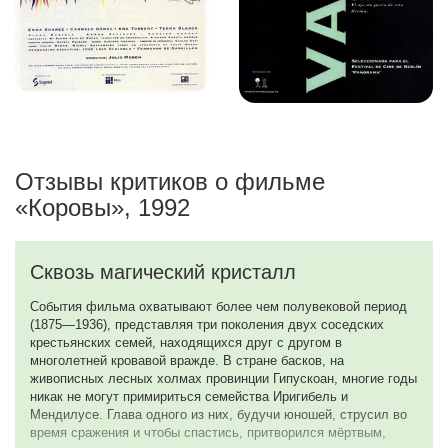
Отзывы критиков о фильме
«Коровы», 1992
Сквозь магический кристалл
События фильма охватывают более чем полувековой период
(1875—1936), представляя три поколения двух соседских
крестьянских семей, находящихся друг с другом в
многолетней кровавой вражде. В стране басков, на
живописных лесных холмах провинции Гипускоан, многие годы
никак не могут примириться семейства Иригибель и
Мендилусе. Глава одного из них, будучи юношей, струсил во
время сражения и чтобы спастись, притворился мёртвым,