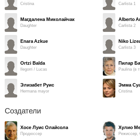
Cristina
Carlista 1
Магдалена Миколайчак
Alberto A
Daughter
Carlista 2
Enara Azkue
Niko Lize
Daughter
Carlista 3
Ortzi Balda
Пилар Б
Ilegorri / Lucas
Paulina (в т
Элизабет Руис
Эмма Су
Hermana mayor
Cristina
Создатели
Хосе Луис Олайсола
Хулио М
Продюссер
Режиссер, 