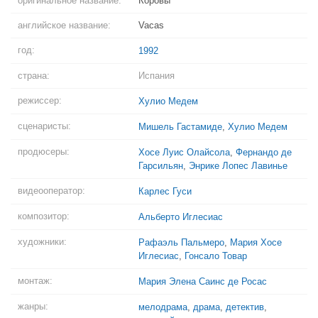
оригинальное название:
Коровы
английское название:
Vacas
год:
1992
страна:
Испания
режиссер:
Хулио Медем
сценаристы:
Мишель Гастамиде
,
Хулио Медем
продюсеры:
Хосе Луис Олайсола
,
Фернандо де
Гарсильян
,
Энрике Лопес Лавинье
видеооператор:
Карлес Гуси
композитор:
Альберто Иглесиас
художники:
Рафаэль Пальмеро
,
Мария Хосе
Иглесиас
,
Гонсало Товар
монтаж:
Мария Элена Саинс де Росас
жанры:
мелодрама
,
драма
,
детектив
,