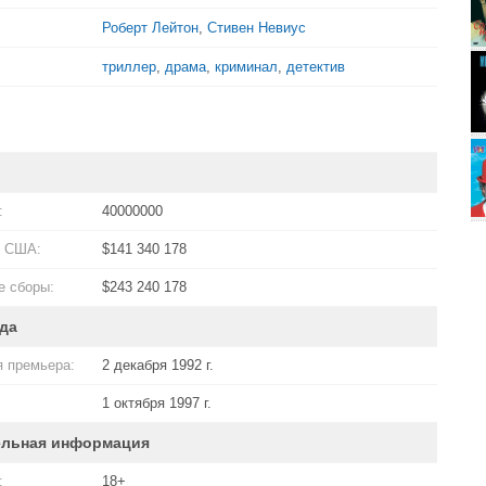
Роберт Лейтон
,
Стивен Невиус
триллер
,
драма
,
криминал
,
детектив
:
40000000
в США:
$141 340 178
 сборы:
$243 240 178
да
 премьера:
2 декабря 1992 г.
1 октября 1997 г.
ельная информация
:
18+