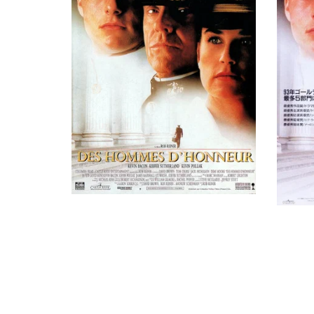
Оскар Джордан
Steward
Аарон Соркин
Man in Bar
Алекс Вексо
Guard #2 (в титрах: Al Wexo)
Фрэнк Кавестани
Agent #1
Жан Манро
Jury Foreman
Отзывы критиков о фильме «Н
Рон Остроу
M.P.
Судебная драма на базе воен