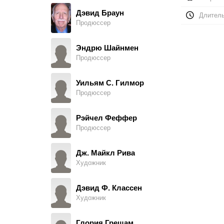
Luther
Дэвид Браун
Длитель
Продюссер
Кэмерон Тор
Cdr. Lawrence
Эндрю Шайнмен
Продюссер
Джин Уиттингтон
Mr. Dawson
Уильям С. Гилмор
Продюссер
Ричард Ластинг
Cadet, в титрах не указан
Рэйчел Феффер
Продюссер
Дж.Т. Уолш
Lt. Col. Matthew Andrew Markinson
Дж. Майкл Рива
Художник
Джон М. Джексон
Capt. West
Дэвид Ф. Классен
Художник
Мэттью Сакс
David
Глория Грешам