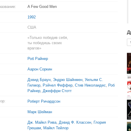
название:
A Few Good Men
1992
США
Д
«Только победив себя,
ты победишь своих
врагов»
Роб Райнер
Аарон Соркин
Дэвид Браун
,
Эндрю Шайнмен
,
Уильям С.
Гилмор
,
Рэйчел Феффер
,
Стив Николаидес
,
Роб
Райнер
,
Джеффри Стотт
ор:
Роберт Ричардсон
Марк Шейман
Дж. Майкл Рива
,
Дэвид Ф. Классен
,
Глория
Грешам
,
Майкл Тейлор