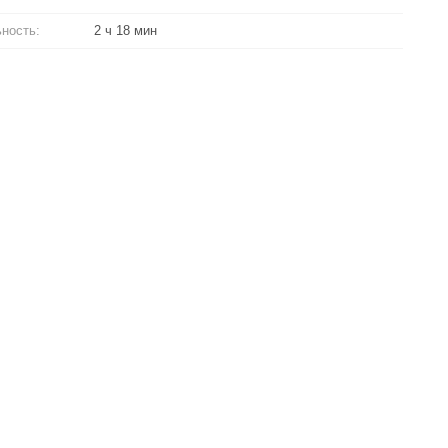
ность:
2 ч 18 мин