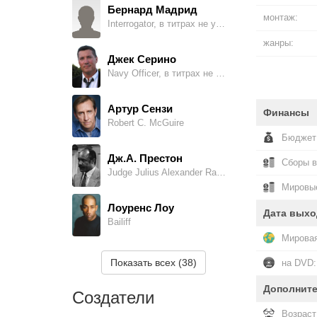
Бернард Мадрид
монтаж:
Interrogator, в титрах не указан
жанры:
Джек Серино
Navy Officer, в титрах не указан
Артур Сензи
Финансы
Robert C. McGuire
Бюджет
Дж.А. Престон
Сборы 
Judge Julius Alexander Randolph
Мировые
Лоуренс Лоу
Дата выхо
Bailiff
Мировая
Джон М. Мэтьюз
Показать всех (38)
на DVD:
Guard #1
Дополнит
Создатели
Гарри Цезар
Возраст