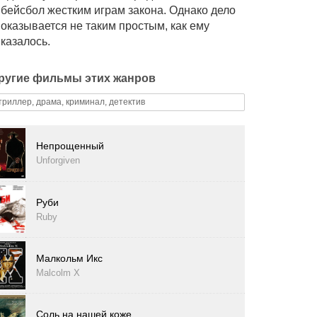
бейсбол жестким играм закона. Однако дело
оказывается не таким простым, как ему
казалось.
ругие фильмы этих жанров
триллер, драма, криминал, детектив
Непрощенный
Unforgiven
Руби
Ruby
Малкольм Икс
Malcolm X
Соль на нашей коже