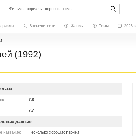
ериалы
Знаменитости
Жанры
Темы
2026 г
й
ей (1992)
ильма
ск
7.8
7.7
ельные данные
е название:
Несколько хороших парней