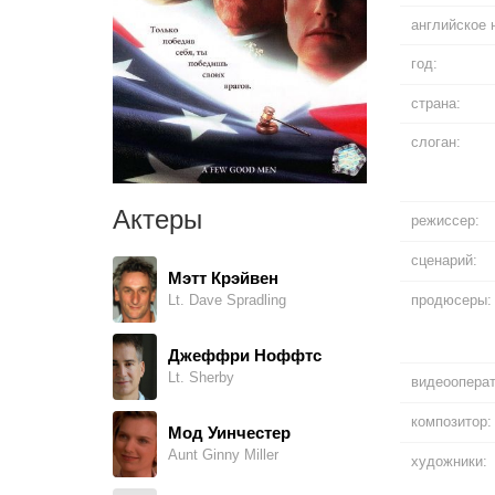
английское 
год:
страна:
слоган:
Актеры
режиссер:
сценарий:
Мэтт Крэйвен
продюсеры:
Lt. Dave Spradling
Джеффри Ноффтс
Lt. Sherby
видеооперат
композитор:
Мод Уинчестер
Aunt Ginny Miller
художники: