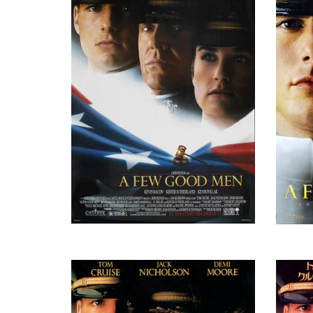
Pfc. Louden Downey
Джеффри Стотт
Продюссер
Вольфганг Бодисон
Lance Cpl. Harold W. Dawson
Андрей Гриневич
Кьюба Гудинг мл.
Cpl. Carl Hammaker
Роберт Ричардсон
Оператор
Ксандер Беркли
Capt. Whitaker
Марк Шейман
Композитор
Кристофер Гест
Dr. Stone
Стивен Невиус
Монтажер
Ноа Уайли
Cpl. Jeffrey Barnes
Джошуа Малина
Tom (в титрах: Josh Malina)