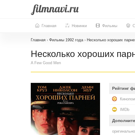
Главная
Новинки
Фильмы
С
Главная
›
Фильмы 1992 года
›
Несколько хороших парне
Несколько хороших парн
A Few Good Men
Рейтинг ф
Кинопои
IMDb
Дополнит
оригинально