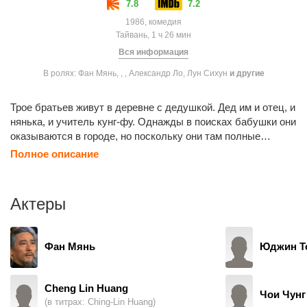
7.8
7.2
1986, комедия
Тайвань, 1 ч 26 мин
Вся информация
В ролях: Фан Мянь, , , Александр Ло, Лун Сихун
и другие
Трое братьев живут в деревне с дедушкой. Дед им и отец, и
нянька, и учитель кунг-фу. Однажды в поисках бабушки они
оказываются в городе, но поскольку они там полные
дикари, то попадают в разные забавные ситуации, из
Полное описание
которых выкручиваются благодаря своей находчивости,
ловкости, кунг-фу и тому, что держатся друг за друга и
действуют как одна команда.
Актеры
Фан Мянь
Юджин Т
Cheng Lin Huang
Чои Чунг
(в титрах: Ching-Lin Huang)