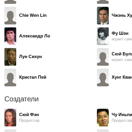
Chie Wen Lin
Чжэнь Х
Фу Шэн
Александр Ло
играет само
Сюй Бул
Лун Сихун
играет само
Кристал Пей
Хунг Ква
Создатели
Сюй Фэн
Чу Иньп
Продюссер
Продюссер