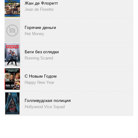
Жан де Флоретт
Jean de Florette
Горячие деньги
Hot Money
Беги без оглядки
Running Scared
С Новым Годом
Happy New Year
Голливудская полиция
Hollywood Vice Squad