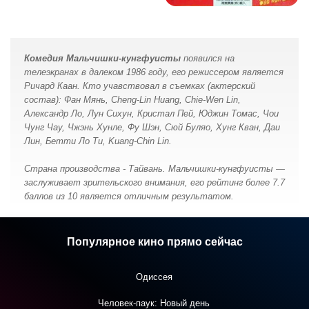
Комедия Мальчишки-кунгфуисты
появился на
телеэкранах в далеком 1986 году, его режиссером является
Ричард Каан. Кто учавствовал в съемках (актерский
состав): Фан Мянь, Cheng-Lin Huang, Chie-Wen Lin,
Александр Ло, Лун Сихун, Кристал Пей, Юджин Томас, Чои
Чунг Чау, Чжэнь Хунле, Фу Шэн, Сюй Буляо, Хунг Кван, Даи
Лин, Бетти Ло Ти, Kuang-Chin Lin.
Страна производства - Тайвань. Мальчишки-кунгфуисты —
заслуживает зрительского внимания, его рейтинг более 7.7
баллов из 10 является отличным результатом.
Популярное кино прямо сейчас
Одиссея
Человек-паук: Новый день