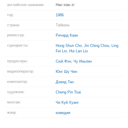
английское название:
Hao xiao zi
год:
1986
страна:
Тайвань
режиссер:
Ричард Каан
сценаристы:
Hung Shun Cho
,
Jin Ching Chou
,
Ling
Fei Lin
,
Hui Lan Liu
продюсеры:
Сюй Фэн
,
Чу Иньпин
видеооператор:
Юнг Шу Чен
композитор:
Дэвид Тао
художник:
Cheng Pin Tsai
монтаж:
Чи Куй Хуанг
жанр:
комедия