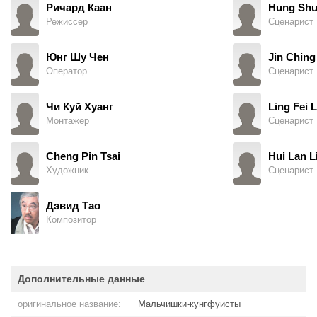
Ричард Каан
Hung Shu
Режиссер
Сценарист
Юнг Шу Чен
Jin Chin
Оператор
Сценарист
Чи Куй Хуанг
Ling Fei L
Монтажер
Сценарист
Cheng Pin Tsai
Hui Lan L
Художник
Сценарист
Дэвид Тао
Композитор
Дополнительные данные
оригинальное название:
Мальчишки-кунгфуисты