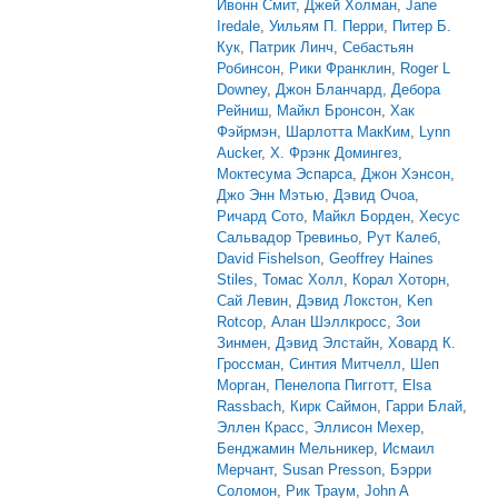
Ивонн Смит
,
Джей Холман
,
Jane
Iredale
,
Уильям П. Перри
,
Питер Б.
Кук
,
Патрик Линч
,
Себастьян
Робинсон
,
Рики Франклин
,
Roger L
Downey
,
Джон Бланчард
,
Дебора
Рейниш
,
Майкл Бронсон
,
Хак
Фэйрмэн
,
Шарлотта МакКим
,
Lynn
Aucker
,
Х. Фрэнк Домингез
,
Моктесума Эспарса
,
Джон Хэнсон
,
Джо Энн Мэтью
,
Дэвид Очоа
,
Ричард Сото
,
Майкл Борден
,
Хесус
Сальвадор Тревиньо
,
Рут Калеб
,
David Fishelson
,
Geoffrey Haines
Stiles
,
Томас Холл
,
Корал Хоторн
,
Сай Левин
,
Дэвид Локстон
,
Ken
Rotcop
,
Алан Шэллкросс
,
Зои
Зинмен
,
Дэвид Элстайн
,
Ховард К.
Гроссман
,
Синтия Митчелл
,
Шеп
Морган
,
Пенелопа Пигготт
,
Elsa
Rassbach
,
Кирк Саймон
,
Гарри Блай
,
Эллен Красс
,
Эллисон Мехер
,
Бенджамин Мельникер
,
Исмаил
Мерчант
,
Susan Presson
,
Бэрри
Соломон
,
Рик Траум
,
John A