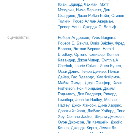
Кхан
,
Эдвард Лахман
,
Мэтт
Мэхурин
,
Нима Барнетт
,
Дон
Скардино
,
Джон Робин Бэйц
,
Стивен
Толкин
,
Робер Аллан Акерман
,
Тревор Нанн
,
Джордж С. Вольф
сценаристы:
Роберт Андерсон
,
Yves Baignres
,
Роберт Е. Бэйли
,
Doris Baizley
,
Фред
Баррон
,
Энтони Беркли
,
Harold
Brodkey
,
Ортенс Кэлишер
,
Кеннет
Кавандер
,
Джон Чивер
,
Cynthia A
Cherbak
,
Laurie Colwin
,
Илен Купер
,
Осси Дэвис
,
Генри Денкер
,
Нэнси
Дайер
,
Гас Эдвардс
,
Хак Фэйрмэн
,
Майкл Филдс
,
Джун Финфер
,
David
Fishelson
,
Рон Фридман
,
Джилл
Годмилоу
,
Дик Голдберг
,
Ричард
Гринберг
,
Jennifer Hadley
,
Michael
Hadley
,
Джон Хэнсон
,
Дина Харрис
,
Дороти Хэйард
,
ДюБос Хэйард
,
Тина
Хоу
,
Corinne Jacker
,
Ширли Джексон
,
Оуэн Джонсон
,
Ли Кэлшейн
,
Джойс
Кинер
,
Джордж Кирго
,
Лесли Ли
,