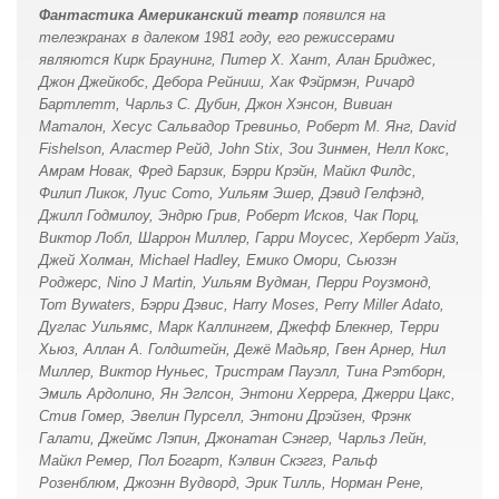
Фантастика Американский театр
появился на
посмотреть оригинальную версию бродвейской постановки
Тем не менее, расхваливать не буду, не за что. Получилось
телеэкранах в далеком 1981 году, его режиссерами
1987 года.
беззубо. Малоизобретательно по части кинематографии и
являются Кирк Браунинг, Питер Х. Хант, Алан Бриджес,
Конечно, как человек, далёкий от театра и мало им
режиссуры. Откровенно мелодраматически. К Сьюзен и
Джон Джейкобс, Дебора Рейниш, Хак Фэйрмэн, Ричард
интересующийся, я не была склонна этого делать, но под
Кристоферу у меня претензий нет, но все это могло бы
Бартлетт, Чарльз С. Дубин, Джон Хэнсон, Вивиан
напором рекомендаций всё же решила рискнуть и приступила
смотреться в значительной степени лучше, видимо формат
Маталон, Хесус Сальвадор Тревиньо, Роберт М. Янг, David
к просмотру. Именно впечатлениям от увиденного и
американского телевидения дает о себе знать.
Fishelson, Аластер Рейд, John Stix, Зои Зинмен, Нелл Кокс,
посвящёна данная рецензия. Разумеется, это исключительно
Психологических игр и физического напряжения как в фильме
моё мнение, которое я никому не навязываю.
«После репетиции» Бергмана можно не ждать.
Амрам Новак, Фред Барзик, Бэрри Крэйн, Майкл Филдс,
Филип Ликок, Луис Сото, Уильям Эшер, Дэвид Гелфэнд,
Напоминать сюжет я не буду — желающие могут прочесть
А вообще в качестве мелодрамы о женщине без прошлого и
Джилл Годмилоу, Эндрю Грив, Роберт Исков, Чак Порц,
любое описание к фильму «Чем дальше в лес», вполне
мужчине без будущего (и с проблемами в довесок) я бы
Виктор Лобл, Шаррон Миллер, Гарри Моусес, Херберт Уайз,
достаточно раскрывающее сюжет. Так что, я приступлю к
посоветовал классический «Осенние листья» с Джоан
Джей Холман, Michael Hadley, Емико Омори, Сьюзэн
разбору самой постановки. Скажу сразу, что впечатление она
Кроуфорд и Клиффом Робертсоном. Есть шанс получить
произвела, в целом, столь же отрицательное, как и фильм
более сильные эмоции.
Роджерс, Nino J Martin, Уильям Вудман, Перри Роузмонд,
Роба Маршалла.
Tom Bywaters, Бэрри Дэвис, Harry Moses, Perry Miller Adato,
6 из 10
Дуглас Уильямс, Марк Каллингем, Джефф Блекнер, Терри
Начну с того, что сценическая версия, разумеется, снималась
Хьюз, Аллан А. Голдштейн, Дежё Мадьяр, Гвен Арнер, Нил
18 сентября 2019
в театре, что обуславливо аплодисменты, смех зрителей и
Миллер, Виктор Нуньес, Тристрам Пауэлл, Тина Рэтборн,
прочий посторонний шум. Но меня это лично здорово сбивало
с настроя на сюжет, поскольку на записи смех было слышно
Эмиль Ардолино, Ян Эглсон, Энтони Херрера, Джерри Цакс,
даже в тех эпизодах, где, по идее, должно быть отнюдь не
Стив Гомер, Эвелин Пурселл, Энтони Дрэйзен, Фрэнк
весело — видно, именно такое странное чувство юмора у
Галати, Джеймс Лэпин, Джонатан Сэнгер, Чарльз Лейн,
американцев.
Майкл Ремер, Пол Богарт, Кэлвин Скэггз, Ральф
Розенблюм, Джоэнн Вудворд, Эрик Тилль, Норман Рене,
Впрочем, это скорее, уже минус видеозаписи, нежели