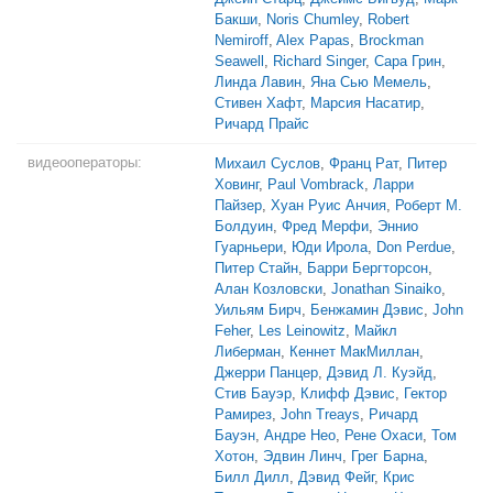
Бакши
,
Noris Chumley
,
Robert
Nemiroff
,
Alex Papas
,
Brockman
Seawell
,
Richard Singer
,
Сара Грин
,
Линда Лавин
,
Яна Сью Мемель
,
Стивен Хафт
,
Марсия Насатир
,
Ричард Прайс
видеооператоры:
Михаил Суслов
,
Франц Рат
,
Питер
Ховинг
,
Paul Vombrack
,
Ларри
Пайзер
,
Хуан Руис Анчия
,
Роберт М.
Болдуин
,
Фред Мерфи
,
Эннио
Гуарньери
,
Юди Ирола
,
Don Perdue
,
Питер Стайн
,
Барри Бергторсон
,
Алан Козловски
,
Jonathan Sinaiko
,
Уильям Бирч
,
Бенжамин Дэвис
,
John
Feher
,
Les Leinowitz
,
Майкл
Либерман
,
Кеннет МакМиллан
,
Джерри Панцер
,
Дэвид Л. Куэйд
,
Стив Бауэр
,
Клифф Дэвис
,
Гектор
Рамирез
,
John Treays
,
Ричард
Бауэн
,
Андре Нео
,
Рене Охаси
,
Том
Хотон
,
Эдвин Линч
,
Грег Барна
,
Билл Дилл
,
Дэвид Фейг
,
Крис