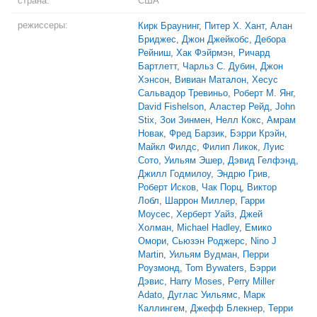
страна:
США
режиссеры:
Кирк Браунинг
,
Питер Х. Хант
,
Алан
Бриджес
,
Джон Джейкобс
,
Дебора
Рейниш
,
Хак Фэйрмэн
,
Ричард
Бартлетт
,
Чарльз С. Дубин
,
Джон
Хэнсон
,
Вивиан Маталон
,
Хесус
Сальвадор Тревиньо
,
Роберт М. Янг
,
David Fishelson
,
Аластер Рейд
,
John
Stix
,
Зои Зинмен
,
Нелл Кокс
,
Амрам
Новак
,
Фред Барзик
,
Бэрри Крэйн
,
Майкл Филдс
,
Филип Ликок
,
Луис
Сото
,
Уильям Эшер
,
Дэвид Гелфэнд
,
Джилл Годмилоу
,
Эндрю Грив
,
Роберт Исков
,
Чак Порц
,
Виктор
Лобл
,
Шаррон Миллер
,
Гарри
Моусес
,
Херберт Уайз
,
Джей
Холман
,
Michael Hadley
,
Емико
Омори
,
Сьюзэн Роджерс
,
Nino J
Martin
,
Уильям Вудман
,
Перри
Роузмонд
,
Tom Bywaters
,
Бэрри
Дэвис
,
Harry Moses
,
Perry Miller
Adato
,
Дуглас Уильямс
,
Марк
Каллингем
,
Джефф Блекнер
,
Терри