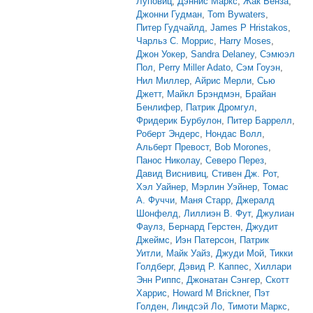
Луповиц
,
Дэннис Маркс
,
Жак Венза
,
Джонни Гудман
,
Tom Bywaters
,
Питер Гудчайлд
,
James P Hristakos
,
Чарльз С. Моррис
,
Harry Moses
,
Джон Уокер
,
Sandra Delaney
,
Сэмюэл
Пол
,
Perry Miller Adato
,
Сэм Гоуэн
,
Нил Миллер
,
Айрис Мерли
,
Сью
Джетт
,
Майкл Брэндмэн
,
Брайан
Бенлифер
,
Патрик Дромгул
,
Фридерик Бурбулон
,
Питер Баррелл
,
Роберт Эндерс
,
Нондас Волл
,
Альберт Превост
,
Bob Morones
,
Панос Николау
,
Северо Перез
,
Давид Виснивиц
,
Стивен Дж. Рот
,
Хэл Уайнер
,
Мэрлин Уэйнер
,
Томас
А. Фуччи
,
Маня Старр
,
Джералд
Шонфелд
,
Лиллиэн В. Фут
,
Джулиан
Фаулз
,
Бернард Герстен
,
Джудит
Джеймс
,
Иэн Патерсон
,
Патрик
Уитли
,
Майк Уайз
,
Джуди Мой
,
Тикки
Голдберг
,
Дэвид Р. Каппес
,
Хиллари
Энн Риппс
,
Джонатан Сэнгер
,
Скотт
Харрис
,
Howard M Brickner
,
Пэт
Голден
,
Линдсэй Ло
,
Тимоти Маркс
,