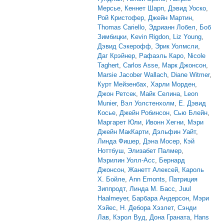
Мерсье
,
Кеннет Шарп
,
Дэвид Уоско
,
Рой Кристофер
,
Джейн Мартин
,
Thomas Cariello
,
Эдрианн Лобел
,
Боб
Зимбицки
,
Kevin Rigdon
,
Liz Young
,
Дэвид Сэкерофф
,
Эрик Уолмсли
,
Даг Крэйнер
,
Рафаэль Каро
,
Nicole
Taghert
,
Carlos Asse
,
Марк Джонсон
,
Marsie Jacober Wallach
,
Diane Witmer
,
Курт Мейзенбах
,
Харли Морден
,
Джон Ретсек
,
Майк Селина
,
Leon
Munier
,
Вэл Уолстенхолм
,
Е. Дэвид
Косье
,
Джейн Робинсон
,
Сью Блейн
,
Маргарет Юли
,
Ивонн Хегни
,
Мэри
Джейн МакКарти
,
Дэльфин Уайт
,
Линда Фишер
,
Дэна Мосер
,
Кэй
Ноттбуш
,
Элизабет Палмер
,
Мэрилин Уолл-Асс
,
Бернард
Джонсон
,
Жанетт Алексей
,
Кароль
Х. Бойле
,
Ann Emonts
,
Патриция
Зиппродт
,
Линда М. Басс
,
Juul
Haalmeyer
,
Барбара Андерсон
,
Мэри
Хэйес
,
Н. Дебора Хэзлет
,
Сэнди
Лав
,
Кэрол Вуд
,
Дона Граната
,
Hans