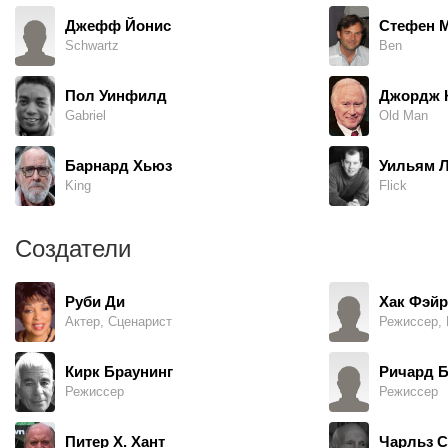
Джефф Йонис
Стефен 
Schwartz
Ben
Пол Уинфилд
Джордж 
Gabriel
Old Man
Барнард Хьюз
Уильям 
King
Flick
Создатели
Руби Ди
Хак Фэй
Актер, Сценарист
Режиссер, 
Кирк Браунинг
Ричард Б
Режиссер
Режиссер
Питер Х. Хант
Чарльз С