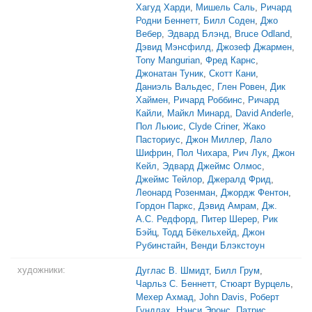
Хагуд Харди
,
Мишель Саль
,
Ричард
Родни Беннетт
,
Билл Соден
,
Джо
Вебер
,
Эдвард Блэнд
,
Bruce Odland
,
Дэвид Мэнсфилд
,
Джозеф Джармен
,
Tony Mangurian
,
Фред Карнс
,
Джонатан Туник
,
Скотт Кани
,
Даниэль Вальдес
,
Глен Ровен
,
Дик
Хаймен
,
Ричард Роббинс
,
Ричард
Кайли
,
Майкл Минард
,
David Anderle
,
Пол Льюис
,
Clyde Criner
,
Жако
Пасториус
,
Джон Миллер
,
Лало
Шифрин
,
Пол Чихара
,
Рич Лук
,
Джон
Кейл
,
Эдвард Джеймс Олмос
,
Джеймс Тейлор
,
Джералд Фрид
,
Леонард Розенман
,
Джордж Фентон
,
Гордон Паркс
,
Дэвид Амрам
,
Дж.
А.С. Редфорд
,
Питер Шерер
,
Рик
Бэйц
,
Тодд Бёкельхейд
,
Джон
Рубинстайн
,
Венди Блэкстоун
художники:
Дуглас В. Шмидт
,
Билл Грум
,
Чарльз С. Беннетт
,
Стюарт Вурцель
,
Мехер Ахмад
,
John Davis
,
Роберт
Гундлах
,
Нэнси Эронс
,
Патрис