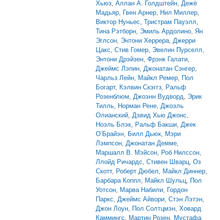
Хьюз
,
Аллан А. Голдштейн
,
Дежё
Мадьяр
,
Гвен Арнер
,
Нил Миллер
,
Виктор Нуньес
,
Тристрам Пауэлл
,
Тина Рэтборн
,
Эмиль Ардолино
,
Ян
Эглсон
,
Энтони Херрера
,
Джерри
Цакс
,
Стив Гомер
,
Эвелин Пурселл
,
Энтони Дрэйзен
,
Фрэнк Галати
,
Джеймс Лэпин
,
Джонатан Сэнгер
,
Чарльз Лейн
,
Майкл Ремер
,
Пол
Богарт
,
Кэлвин Скэггз
,
Ральф
Розенблюм
,
Джоэнн Вудворд
,
Эрик
Тилль
,
Норман Рене
,
Джоэль
Олианский
,
Дэвид Хью Джонс
,
Ноэль Блэк
,
Ральф Бакши
,
Джек
О’Брайэн
,
Билл Дьюк
,
Мэри
Лэмпсон
,
Джонатан Демме
,
Маршалл В. Мэйсон
,
Роб Нилссон
,
Ллойд Ричардс
,
Стивен Шварц
,
Оз
Скотт
,
Роберт Дюбел
,
Майкл Диннер
,
Барбара Коппл
,
Майкл Шульц
,
Пол
Уотсон
,
Марва Набили
,
Гордон
Паркс
,
Джеймс Айвори
,
Стэн Лэтэн
,
Джон Лоун
,
Пол Солтцмэн
,
Ховард
Каммингс
,
Мартин Розен
,
Мустафа