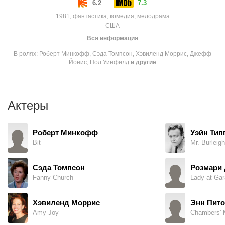
6.2
7.3
1981, фантастика, комедия, мелодрама
США
Вся информация
В ролях: Роберт Минкофф, Сэда Томпсон, Хэвиленд Моррис, Джефф
Йонис, Пол Уинфилд
и другие
Актеры
Роберт Минкофф
Уэйн Тип
Bit
Mr. Burleigh
Сэда Томпсон
Розмари
Fanny Church
Lady at Gar
Хэвиленд Моррис
Энн Пито
Amy-Joy
Chambers' 