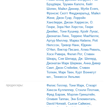
Брэдбери
,
Трумен Капоте
,
Кейт
Шопен
,
Майкл Диннер
,
Myrlie Evers
,
Фрэнсис Скотт Фицджеральд
,
Майкл
Жене
,
Джон Гуар
,
Лоррэйн
Хансберри
,
Джоан Харрисон
,
О.
Генри
,
Зора Нил Херстон
,
Генри
Джеймс
,
Тони Кушнер
,
Крэйг Лукас
,
Джонатан Линн
,
Терренс МакНалли
,
Артур Миллер
,
Марва Набили
,
Роб
Нилссон
,
Тревор Нанн
,
Юджин
О’Нил
,
Виктор Писано
,
Алма Ревиль
,
Хосе Ривера
,
Филип Рот
,
Стивен
Шварц
,
Сэм Шепард
,
Дж. Шеперд
,
Джонатан Марк Шерман
,
Анна Дивер
Смит
,
Джон Стейнбек
,
Стивен
Толкин
,
Марк Твен
,
Курт Воннегут
мл.
,
Теннесси Уильямс
продюсеры:
Филис Геллер
,
Тони Марк
,
Стюарт
Хинсон Кулпеппер
,
Стэнли Плотник
,
Фред Барзик
,
Мэрлин Гринштейн
,
Оливия Таппан
,
Энн Блюменталь
,
David Horwatt
,
Сьюзи Саймонс
,