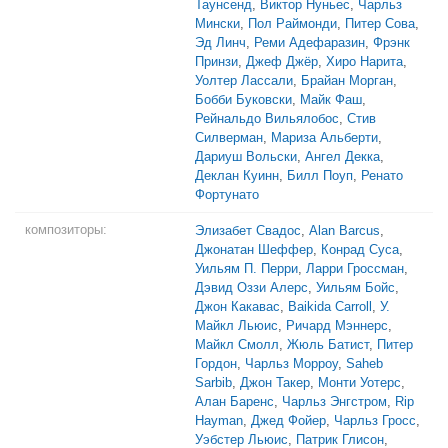
Таунсенд
,
Виктор Нуньес
,
Чарльз
Мински
,
Пол Раймонди
,
Питер Сова
,
Эд Линч
,
Реми Адефаразин
,
Фрэнк
Принзи
,
Джеф Джёр
,
Хиро Нарита
,
Уолтер Лассали
,
Брайан Морган
,
Бобби Буковски
,
Майк Фаш
,
Рейнальдо Вильялобос
,
Стив
Силверман
,
Мариза Альберти
,
Дариуш Вольски
,
Ангел Декка
,
Деклан Куинн
,
Билл Поуп
,
Ренато
Фортунато
композиторы:
Элизабет Свадос
,
Alan Barcus
,
Джонатан Шеффер
,
Конрад Суса
,
Уильям П. Перри
,
Ларри Гроссман
,
Дэвид Оззи Алерс
,
Уильям Бойс
,
Джон Какавас
,
Baikida Carroll
,
У.
Майкл Льюис
,
Ричард Мэннерс
,
Майкл Смолл
,
Жюль Батист
,
Питер
Гордон
,
Чарльз Морроу
,
Saheb
Sarbib
,
Джон Такер
,
Монти Уотерс
,
Алан Баренс
,
Чарльз Энгстром
,
Rip
Hayman
,
Джед Фойер
,
Чарльз Гросс
,
Уэбстер Льюис
,
Патрик Глисон
,