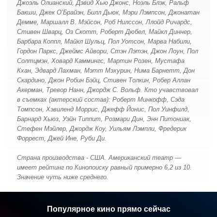
постановки. Касательно мюзикла, то претензий нет ни к
Джоэль Олианский, Дэвид Хью Джонс, Ноэль Блэк, Ральф
декорациям, ни к костюмам — так, впрочем, и должно всё
Бакши, Джек О’Брайэн, Билл Дьюк, Мэри Лэмпсон, Джонатан
выглядеть при показе данного спектакля.
Демме, Маршалл В. Мэйсон, Роб Нилссон, Ллойд Ричардс,
Стивен Шварц, Оз Скотт, Роберт Дюбел, Майкл Диннер,
Музыка, конечно, ничем не отличается от киноверсии — всё
Барбара Коппл, Майкл Шульц, Пол Уотсон, Марва Набили,
писал ведь один конкретный автор и если кто забыл, то
напомню имя — Стивен Сондхайм. Конечно, при просмотре
Гордон Паркс, Джеймс Айвори, Стэн Лэтэн, Джон Лоун, Пол
постановки становится ясно, что в процессе экранизации ряд
Солтцмэн, Ховард Каммингс, Мартин Розен, Мустафа
песен в фильм не вошли, но от этого фильм не потерял
Кхан, Эдвард Лахман, Мэтт Мэхурин, Нима Барнетт, Дон
ничего ценного.
Скардино, Джон Робин Бэйц, Стивен Толкин, Робер Аллан
Акерман, Тревор Нанн, Джордж С. Вольф. Кто учавствовал
Музыкальная составляющая поставновки, кстати говоря, всё
так же однообразна и невыразительна — временами кажется,
в съемках (актерский состав): Роберт Минкофф, Сэда
что это просто одна мелодия, растянутая на весь мюзикл в
Томпсон, Хэвиленд Моррис, Джефф Йонис, Пол Уинфилд,
разных вариациях и с разным текстом, а после просмотра
Барнард Хьюз, Уэйн Типпит, Розмари Дин, Энн Питониак,
абсолютно ни одна песня не западает в память.
Стефен Мэйлер, Джордж Коу, Уильям Лэмпли, Фредерик
Форрест, Джей Ине, Руби Ди.
Ну, а далее стоит немного поговорить об актёрах. Начну с
того, что сюжет в спектакле сопровождает рассказчик
(заменённый в фильме на закадровый голос). В отличие от
Страна производства - США. Американский театр —
остальных персонажей, он одет в современный деловой
имеет рейтинг по Кинопоиску равный примерно 6,2 из 10.
костюм и является не сказочным персонажем, а обычным
Значение чуть ниже среднего.
человеком из современности, хотя и вмешивающимся в
действие периодически.
Роль Пекаря в спектакле исполнял Чип Цин, для которого эта
Популярное кино прямо сейчас
роль, судя по всему, стала самой известной в его карьере. В