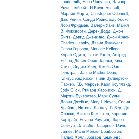
Laudermilk
,
Нора Чавушян
,
Элинор
Роуз Гэлбрейт
,
H Kevin Russell
,
Марлин Марта
,
Christopher Odonnell
,
Джо Рейни
,
Сэнди Рейнольдс-Уоско
,
Лори Фридман
,
Валери Уайз
,
Майкл
В. Фоксворти
,
Дерек Додд
,
Джон
Биггз
,
Дэвид Дженкинс
,
Джон Арнон
,
Charles Lisanby
,
Дэвид Джакуест
,
Перри Горрара
,
Marjorie Kellogg
,
Кэрол Одитц
,
Патти Унгер
,
Астрид
Янсон
,
Дэвид Орин Чарльз
,
Ким
Ститт
,
Эндрю Уорд
,
Джойс Энн
Гилстрап
,
Janine Mather Dean
,
Клитус Андерсон
,
Линн Вулвертон-
Паркер
,
Г.В. Мерсье
,
Карл Коуплэнд
,
Jody Glick
,
Ричард Харрисон
,
Д.
Мартин Букволтер
,
Марк Суини
,
Дорин Джеймс
,
Mary L Hayes
,
Селия
Брайант
,
Наташа Ландау
,
Роберт Дж.
Франко
,
Виктор Кемпстер
,
Кэролин
Картрайт
,
Роуэна Роулинг
,
Шэрон
Сеймур
,
Элизабет Тавернье
,
David
James
,
Marie Mercier Bourboulon
,
Ральф Холл
,
Ховард Каммингс
,