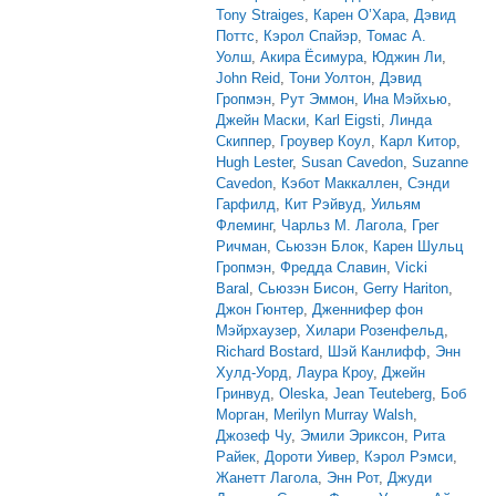
Tony Straiges
,
Карен О’Хара
,
Дэвид
Поттс
,
Кэрол Спайэр
,
Томас А.
Уолш
,
Акира Ёсимура
,
Юджин Ли
,
John Reid
,
Тони Уолтон
,
Дэвид
Гропмэн
,
Рут Эммон
,
Ина Мэйхью
,
Джейн Маски
,
Karl Eigsti
,
Линда
Скиппер
,
Гроувер Коул
,
Карл Китор
,
Hugh Lester
,
Susan Cavedon
,
Suzanne
Cavedon
,
Кэбот Маккаллен
,
Сэнди
Гарфилд
,
Кит Рэйвуд
,
Уильям
Флеминг
,
Чарльз М. Лагола
,
Грег
Ричман
,
Сьюзэн Блок
,
Карен Шульц
Гропмэн
,
Фредда Славин
,
Vicki
Baral
,
Сьюзэн Бисон
,
Gerry Hariton
,
Джон Гюнтер
,
Дженнифер фон
Мэйрхаузер
,
Хилари Розенфельд
,
Richard Bostard
,
Шэй Канлифф
,
Энн
Хулд-Уорд
,
Лаура Кроу
,
Джейн
Гринвуд
,
Oleska
,
Jean Teuteberg
,
Боб
Морган
,
Merilyn Murray Walsh
,
Джозеф Чу
,
Эмили Эриксон
,
Рита
Райек
,
Дороти Уивер
,
Кэрол Рэмси
,
Жанетт Лагола
,
Энн Рот
,
Джуди