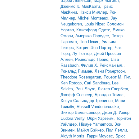
Бэрри Левинсон
,
Марк Магилл
,
Джеймс К. МакКарти
,
Грэйс
МакКини
,
Нэнси Миллер
,
Рон
Милнер
,
Michel Monteaux
,
Jay
Neugeboren
,
Louis Nizer
,
Соломон
Нортап
,
Клиффорд Одетс
,
Емико
Омори
,
Америко Паредес
,
Питер
Парнелл
,
Пол Пекин
,
Уильям
Питерс
,
Кэтрин Энн Портер
,
Чак
Порц
,
Лу Поттер
,
Джей Прессон
Аллен
,
Рейнольдс Прайс
,
Elsa
Rassbach
,
Филип Х. Рейсман мл.
,
Рональд Рибман
,
Лэни Робертсон
,
Theodore Rosengarten
,
Роберт М. Янг
,
Ken Rotcop
,
Carl Sandburg
,
Lee
Seldes
,
Paul Shyre
,
Лютер Сперберг
,
Джефф Спенсер
,
Брэндон Томас
,
Хесус Сальвадор Тревиньо
,
Мэри
Тримбл
,
Russell Vandenbroucke
,
Виктор Вильясеньор
,
Джон Д. Уивер
,
Eudora Welty
,
Обри Уэрзейм
,
Торнтон
Уайлдер
,
Hisaye Yamamoto
,
Зои
Зинмен
,
Майкл Бэйкер
,
Пол Лэлли
,
Aldyth Morris
,
Гарри Моусес
,
Брюс