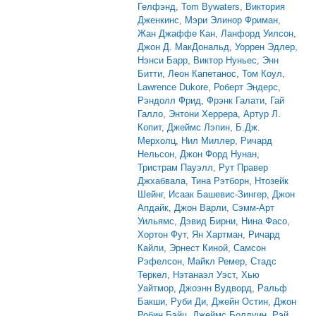
Гелфэнд
,
Tom Bywaters
,
Виктория
Дженкинс
,
Мэри Элинор Фриман
,
Жан Джаффе Кан
,
Ланфорд Уилсон
,
Джон Д. МакДональд
,
Уоррен Эдлер
,
Нэнси Барр
,
Виктор Нуньес
,
Энн
Битти
,
Леон Капетанос
,
Том Коул
,
Lawrence Dukore
,
Роберт Эндерс
,
Рэндолл Фрид
,
Фрэнк Галати
,
Гай
Галло
,
Энтони Херрера
,
Артур Л.
Копит
,
Джеймс Лэпин
,
Б.Дж.
Мерхолц
,
Нил Миллер
,
Ричард
Нельсон
,
Джон Форд Нунан
,
Тристрам Пауэлл
,
Рут Правер
Джхабвала
,
Тина Рэтборн
,
Нтозейк
Шейнг
,
Исаак Башевис-Зингер
,
Джон
Апдайк
,
Джон Варли
,
Сэмм-Арт
Уильямс
,
Дэвид Бирни
,
Нина Фасо
,
Хортон Фут
,
Ян Хартман
,
Ричард
Кайли
,
Эрнест Киной
,
Самсон
Рэфелсон
,
Майкл Ремер
,
Стадс
Теркел
,
Нэтанаэл Уэст
,
Хью
Уайтмор
,
Джоэнн Вудворд
,
Ральф
Бакши
,
Руби Ди
,
Джейн Остин
,
Джон
Робин Бэйц
,
Джеймс Болдуин
,
Рэй