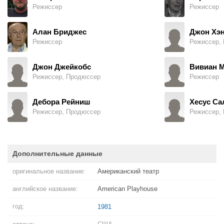
Режиссер
Режиссер
Алан Бриджес
Джон Хэ
Режиссер
Режиссер, 
Джон Джейкобс
Вивиан 
Режиссер, Продюссер
Режиссер
Дебора Рейниш
Хесус Са
Режиссер, Продюссер
Режиссер, 
Дополнительные данные
оригинальное название:
Американский театр
английское название:
American Playhouse
год:
1981