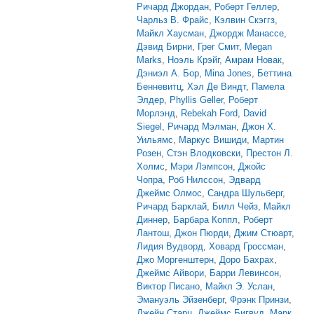
Ричард Джордан
,
Роберт Геллер
,
Чарльз В. Фрайс
,
Кэлвин Скэггз
,
Майкл Хаусман
,
Джордж Манассе
,
Дэвид Бирни
,
Грег Смит
,
Megan
Marks
,
Ноэль Крэйг
,
Амрам Новак
,
Дэниэл А. Бор
,
Mina Jones
,
Беттина
Бенневитц
,
Хэл Де Виндт
,
Памела
Элдер
,
Phyllis Geller
,
Роберт
Морлэнд
,
Rebekah Ford
,
David
Siegel
,
Ричард Мэлман
,
Джон Х.
Уильямс
,
Маркус Вишиди
,
Мартин
Розен
,
Стэн Влодковски
,
Престон Л.
Холмс
,
Мэри Лэмпсон
,
Джойс
Чопра
,
Роб Нилссон
,
Эдвард
Джеймс Олмос
,
Сандра Шульберг
,
Ричард Барклай
,
Билл Чейз
,
Майкл
Диннер
,
Барбара Коппл
,
Роберт
Лантош
,
Джон Пюрди
,
Джим Стюарт
,
Лидия Вудворд
,
Ховард Гроссман
,
Джо Моргенштерн
,
Доро Бахрах
,
Джеймс Айвори
,
Барри Левинсон
,
Виктор Писано
,
Майкл Э. Услан
,
Эмануэль Эйзенберг
,
Фрэнк Принзи
,
Джейн Старц
,
Джеймс Бигвуд
,
Марк