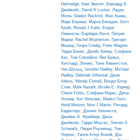
Delmadge
,
Ким Эвелет
,
Бернард Б.
Джейкобс
,
David R Loxton
,
Лаура
Мола
,
Gladys Rackmil
,
Жан Ашаш
,
Марк Бауман
,
Марта Бенедек
,
Бетт
Крэйг
,
Ronald J Kahn
,
Бэрри
Левинсон
,
Барбара Люси
,
Патрик
Марки
,
Rachel Mcpherson
,
Грегори
Мошер
,
Генри Спейд
,
Peter Wagner
,
Терри Бенес
,
Джойс Кинер
,
Стефани
Кис
,
Том Спезейли
,
Яки Браун
,
Хиллард Элкинс
,
Тони Ливингстон
,
Чиз Шульц
,
Jennifer Hadley
,
Michael
Hadley
,
Deborah Villarreal
,
Джин
Абель
,
Wendy Cornell
,
Венди Блэр
Слик
,
Mark Nasatir
,
Илэйн Е. Уорнер
,
Cherie Fortis
,
Стефани Маркс
,
Джон
Уолкер
,
Кит Уильямс
,
Майкл Гилл
,
Heidi Mintzer
,
Nino J Martin
,
Ричард
Карротерс
,
Дэннис Хеннесси
,
Джеймс Б. Фрейберг
,
Джон
Джейкобс
,
Гарри Моусес
,
Steven S
Schwartz
,
Перри Роузмонд
,
Том
Черонс
,
Yanna Kroyt Brandt
,
Дэн