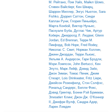
М. Рейтано
,
Пэм Уайз
,
Майкл Шомэ
,
Стивен Вайсберг
,
Кен Шварц
,
Шаррон Миллер
,
Энгус Ньютон
,
Sara
Fishko
,
Дэррил Саттон
,
Синди
Каплан Руни
,
Глория Пиньейро
,
Марта Конбой
,
Виктор Нуньес
,
Паскуале Буба
,
Дуглас Чик
,
Артур
Коберн
,
Джерролд Л. Людвиг
,
Glenn
Jordan
,
Ed Brennan
,
Терри М.
Пикфорд
,
Bob Hope
,
Fred Rodey
,
Николас С. Смит
,
Норман Холлин
,
Джинн Джордан
,
Терри Льюис
,
Уильям А. Андерсон
,
Гари Брэдли
,
Мэри Лэмпсон
,
John Bertucci
,
Кен
Элуто
,
Марк Лейф
,
Дэвид Забо
,
Джон Зиман
,
Томас Пеник
,
Джим
Стюарт
,
Lois Drinkwater
,
Fritz Liepe
,
Джейсон Розенфилд
,
Стэн Сэлфэс
,
Рональд Сандерс
,
Билли Фокс
,
Дэвид Гринтер
,
Бонни Рэй Брикман
,
Элизабет Клинг
,
Джон Дж. О’Коннор
II
,
Джефри Вулф
,
Сандра Адер
,
Ларен Лэмдин