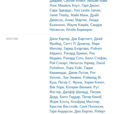
Диаринг
,
Синтия Флинт
,
Уильям Айви
Лонг
,
Мишель Коул
,
Гари Джонс
,
Сара Эдвардс
,
Toni Leslie James
,
Janet Tharby
,
Майя Мани
,
Дуайт
Джексон
,
Аликс Мартин
,
Линда
Бьюкэнэн
,
Wayne Karjala
,
Сандра
Натансон
,
Илэйн Бержерон
монтаж:
Джон Картер
,
Дик Бартлетт
,
Джей
Фройнд
,
Скотт П. Донигер
,
Марк
Миллер
,
Гириш Бхаргава
,
Рэйчел
Айджел
,
Ричард Брекен
,
Рон
Медико
,
Ричард Сото
,
Билл Стефан
,
Рой Стюарт
,
Нельсон Уорнер
,
David
Fishelson
,
Лора Хэйс
,
Гарри
Керамидас
,
Джим Лэтэм
,
Рит
Уоллис
,
Зои Зинмен
,
Рэймонд М.
Буш
,
Питер С. Фрэнк
,
Харви Копел
,
Вик Лори
,
Кэтерин Веннинг
,
Рут
Фостер
,
Джофф Шеперд
,
Патрик
Додд
,
Билл Годдар
,
Питер Киной
,
Жорж Клотц
,
Альфред Мюллер
,
Кристин Вестлэйк
,
Соня Полонски
,
Гари Андерсон
,
Джо Берген
,
Роберт