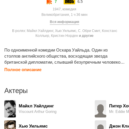
7
6.5
1947, комедия
Великобритания, 1 ч 36 мин
Вся информация
В ролях: Майкл Уайлдинг, Хью Уильямс, С. Обри Смит, Констанс
Колльер, Кристин Норден
и другие
По одноименной комедии Оскара Уайльда. Один из
столпов английского общества, восходящая звезда
британской дипломатии, слывший безупречным человеком
и идеальным мужем, оказывается замешанным в грязном
Полное описание
деле, положившем начало его политической карьере. Но не
скандал и карьера волнуют его — он хочет, во что бы то ни
стало, сохранить любовь своей жены.
Актеры
Майкл Уайлдинг
Питер Хо
Viscount Arthur Goring
Mr. Eddie M
Хью Уильямс
Джон Кл