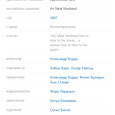
английское название:
An Ideal Husband
год:
1947
страна:
Великобритания
слоган:
«An Ideal Husband has to
look to his future...a
woman has to look to her
past!»
режиссер:
Александр Корда
сценаристы:
Лайош Биро
,
Оскар Уайльд
продюсеры:
Александр Корда
,
Филип Брэндон
,
Хью Стюарт
видеооператор:
Жорж Периналь
композитор:
Артур Бенжамин
художник:
Сесил Битон