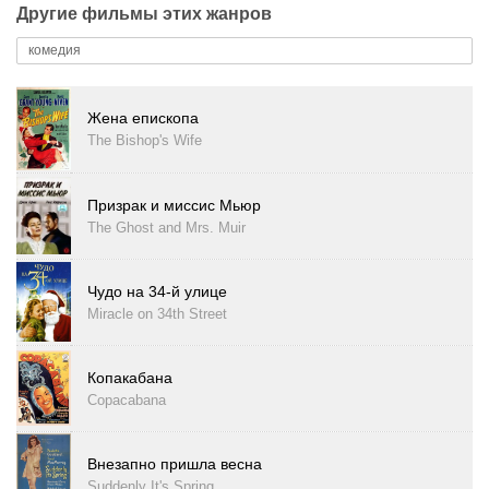
Другие фильмы этих жанров
комедия
Жена епископа
The Bishop's Wife
Призрак и миссис Мьюр
The Ghost and Mrs. Muir
Чудо на 34-й улице
Miracle on 34th Street
Копакабана
Copacabana
Внезапно пришла весна
Suddenly It's Spring