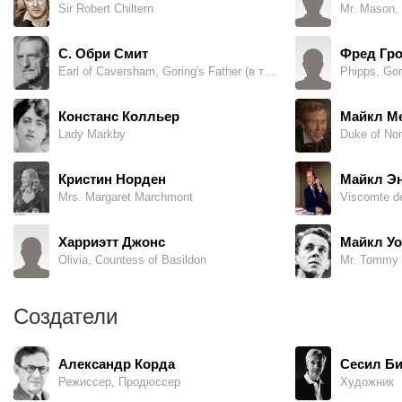
Sir Robert Chiltern
Mr. Mason, t
С. Обри Смит
Фред Гр
Earl of Caversham, Goring's Father (в титрах: Sir C. Aubrey Smith)
Phipps, Gori
Констанс Колльер
Майкл М
Lady Markby
Duke of No
Кристин Норден
Майкл Э
Mrs. Margaret Marchmont
Viscomte d
Харриэтт Джонс
Майкл У
Olivia, Countess of Basildon
Mr. Tommy 
Создатели
Александр Корда
Сесил Би
Режиссер, Продюссер
Художник