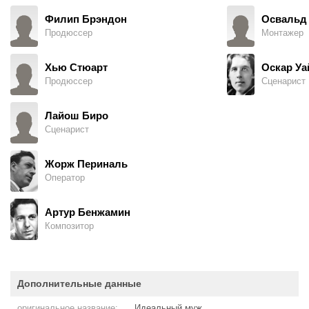
Филип Брэндон
Освальд
Продюссер
Монтажер
Хью Стюарт
Оскар Уа
Продюссер
Сценарист
Лайош Биро
Сценарист
Жорж Периналь
Оператор
Артур Бенжамин
Композитор
Дополнительные данные
оригинальное название:
Идеальный муж