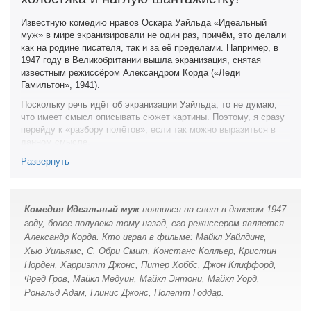
Известную комедию нравов Оскара Уайльда «Идеальный
муж» в мире экранизировали не один раз, причём, это делали
как на родине писателя, так и за её пределами. Например, в
1947 году в Великобритании вышла экранизация, снятая
известным режиссёром Александром Корда («Леди
Гамильтон», 1941).
Поскольку речь идёт об экранизации Уайльда, то не думаю,
что имеет смысл описывать сюжет картины. Поэтому, я сразу
перейду к «разбору полётов», если так можно выразиться в
данном смысле.
Что ж, для послевоенной Великобритании, Александр Корда
Развернуть
снял свой фильм с большой пышностью и помпезностью —
красивые места съёмок, отличные декораций, впечатляющие
сцены великосветской массовки, шикарные костюмы,
Комедия Идеальный муж
появился на свет в далеком 1947
предметы интеръера и даже… настоящие дорогостоящие
году, более полувека тому назад, его режиссером является
драгоценности (для исполнительницы главной роли).
Александр Корда. Кто играл в фильме: Майкл Уайлдинг,
Именно всё это было использовано на съёмках фильма в
Хью Уильямс, С. Обри Смит, Констанс Колльер, Кристин
разорённой войной Британии, которая только начала
Норден, Харриэтт Джонс, Питер Хоббс, Джон Клиффорд,
восстанавливаться в этот период. Сумму затрат держим в уме
Фред Гров, Майкл Медуин, Майкл Энтони, Майкл Уорд,
и пытаемся представить, насколько было велико
Рональд Адам, Глинис Джонс, Полетт Годдар.
разочарование постановщика, когда эти затраты не
оправдались и фильм с треском провалился в прокате везде,