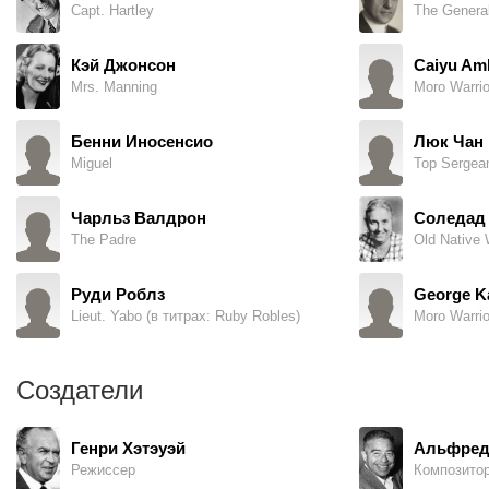
Capt. Hartley
The Genera
он выставляет чучело под именем бандита и каждый
солдат должен плюнуть в его сторону, чтобы сломить
Кэй Джонсон
Caiyu Am
психологический страх. Этому противится командир
Mrs. Manning
Moro Warrio
Хартли, старый служака, оставшийся за старшего, который
не принимает никаких нововведений, кроме муштры...
Бенни Иносенсио
Люк Чан
Miguel
Top Sergean
Чарльз Валдрон
Соледад
The Padre
Old Native
Руди Роблз
George K
Lieut. Yabo (в титрах: Ruby Robles)
Moro Warrio
Создатели
Генри Хэтэуэй
Альфред
Режиссер
Композито