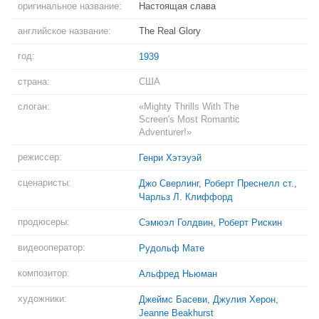
оригинальное название:
Настоящая слава
английское название:
The Real Glory
год:
1939
страна:
США
слоган:
«Mighty Thrills With The
Screen's Most Romantic
Adventurer!»
режиссер:
Генри Хэтэуэй
сценаристы:
Джо Сверлинг
,
Роберт Преснелл ст.
,
Чарльз Л. Клиффорд
продюсеры:
Сэмюэл Голдвин
,
Роберт Рискин
видеооператор:
Рудольф Мате
композитор:
Альфред Ньюман
художники:
Джеймс Басеви
,
Джулия Херон
,
Jeanne Beakhurst