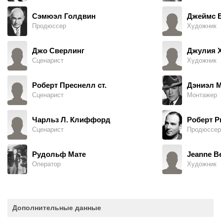
Сэмюэл Голдвин
Джеймс 
Продюссер
Художник
Джо Сверлинг
Джулия 
Сценарист
Художник
Роберт Преснелл ст.
Дэниэл 
Сценарист
Монтажер
Чарльз Л. Клиффорд
Роберт Р
Сценарист
Продюссер
Рудольф Мате
Jeanne B
Оператор
Художник
Дополнительные данные