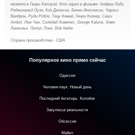
является Генри Хэтэуэй. Кто играл в фильме: Андреа Лидз,
Реджинальд Оуэн, Кэй Джонсон, Бенни Иносенсио, Чарльз
Валдрон, Руди Роблз, Тецу Комай, Генри Колкер, Caiyu
Ambol, Люк Чан, Соледад Хименес, George Kaluna, Элмо
Линкольн, Лотус Лонг, Bob Naihe.
Страна производства - США.
Популярное кино прямо сейчас
Одиссея
Человек-паук: Новый день
Последний богатырь. Колобок
Закулисье реальности
Обсессия
Майкл