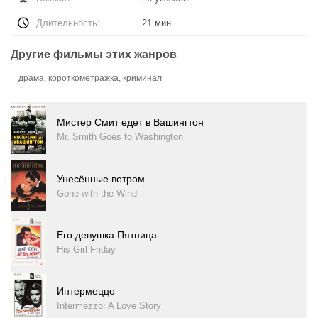
Длительность:
21 мин
Другие фильмы этих жанров
драма, короткометражка, криминал
Мистер Смит едет в Вашингтон
Mr. Smith Goes to Washington
Унесённые ветром
Gone with the Wind
Его девушка Пятница
His Girl Friday
Интермеццо
Intermezzo: A Love Story