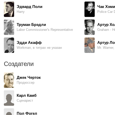
Эдвард Поли
Чак Хэми
Harry
Труман Брэдли
Артур Хо
Labor Commissioner's Representative
Эдди Акафф
Артур Л
Workman, в титрах не указан
Mr. Warner,
Создатели
Джек Черток
Продюссер
Карл Камб
Сценарист
Пол Фогел