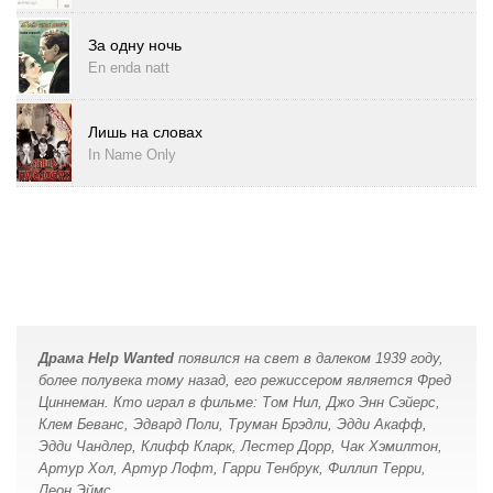
За одну ночь
En enda natt
Лишь на словах
In Name Only
Драма Help Wanted
появился на свет в далеком 1939 году,
более полувека тому назад, его режиссером является Фред
Циннеман. Кто играл в фильме: Том Нил, Джо Энн Сэйерс,
Клем Беванс, Эдвард Поли, Труман Брэдли, Эдди Акафф,
Эдди Чандлер, Клифф Кларк, Лестер Дорр, Чак Хэмилтон,
Артур Хол, Артур Лофт, Гарри Тенбрук, Филлип Терри,
Леон Эймс.