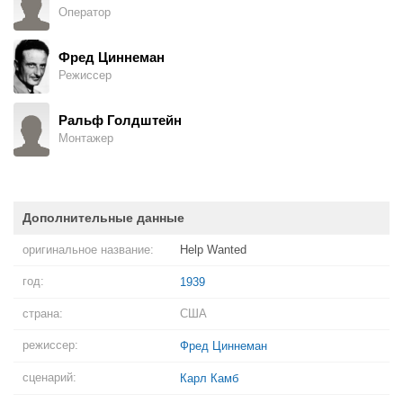
Оператор
Фред Циннеман
Режиссер
Ральф Голдштейн
Монтажер
Дополнительные данные
оригинальное название:
Help Wanted
год:
1939
страна:
США
режиссер:
Фред Циннеман
сценарий:
Карл Камб