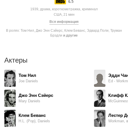
6.5
1939, драма, короткометражка, криминал
США, 21 мин
Вся информация
В ролях: Том Нил, Джо Энн Сэйерс, Клем Беванс, Эдвард Поли, Труман
Брэдли
и другие
Актеры
Том Нил
Эдди Ча
Joe Daniels
Ed - Workm
Джо Энн Сэйерс
Клифф К
Mary Daniels
McGuinness
Клем Беванс
Лестер Д
H.L. (Pop), Daniels
Workman, в