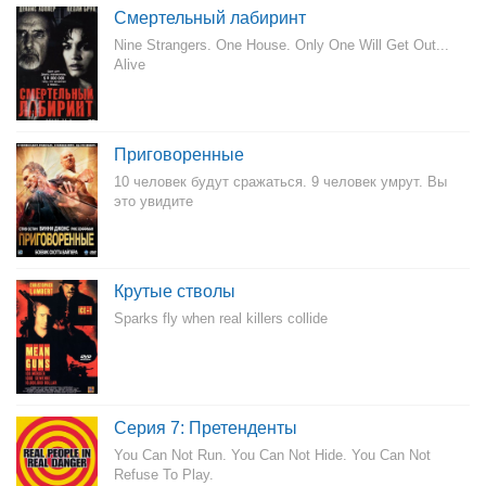
Смертельный лабиринт
Nine Strangers. One House. Only One Will Get Out...
Alive
Приговоренные
10 человек будут сражаться. 9 человек умрут. Вы
это увидите
Крутые стволы
Sparks fly when real killers collide
Серия 7: Претенденты
You Can Not Run. You Can Not Hide. You Can Not
Refuse To Play.