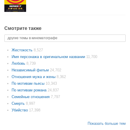
Смотрите также
другие темы в кинематографе
Жестокость
8,527
Имя персонажа в оригинальном названии
11,700
Любовь
8,739
Независимый фильм
24,702
Отношения мужа и жены
8,362
По мотивам пьесы
10,343
По мотивам романа
24,837
Семейные отношения
7,797
Смерть
8,997
Убийство
17,398
Показать больше тем