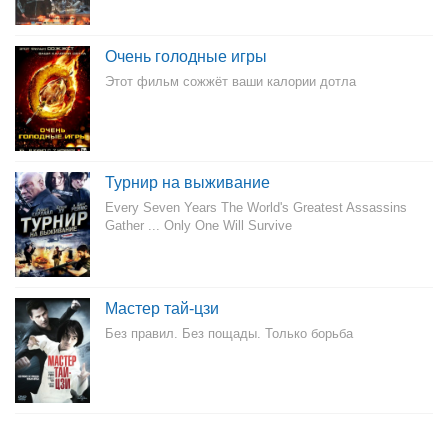
Очень голодные игры
Этот фильм сожжёт ваши калории дотла
Турнир на выживание
Every Seven Years The World's Greatest Assassins
Gather ... Only One Will Survive
Мастер тай-цзи
Без правил. Без пощады. Только борьба