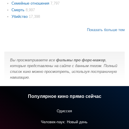
Семейные отношения
7,797
Смерть
8,997
Убийство
17,398
Показать больше тем
Вы просматриваете все
фильмы про форс-мажор
,
которые представлены на сайте с данным тегом. Полный
список кино можно просмотреть, используя постраничную
навигацию.
Популярное кино прямо сейчас
Одиссея
Человек-паук: Новый день