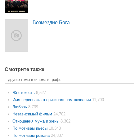
Возмездие Бога
Смотрите также
другие темы в кинематографе
Жестокость
8,527
Имя персонажа в оригинальном названии
11,700
Любовь
8,739
Независимый фильм
24,702
Отношения мужа и жены
8,362
По мотивам пьесы
10,343
По мотивам романа
24,837