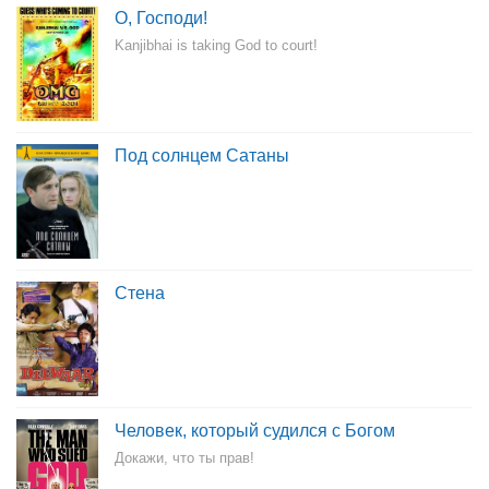
О, Господи!
Kanjibhai is taking God to court!
Под солнцем Сатаны
Стена
Человек, который судился с Богом
Докажи, что ты прав!