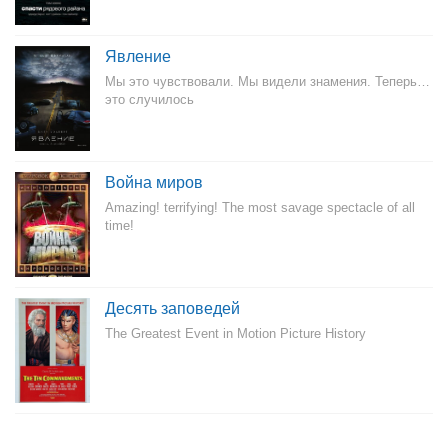
Явление
Мы это чувствовали. Мы видели знамения. Теперь…
это случилось
Война миров
Amazing! terrifying! The most savage spectacle of all
time!
Десять заповедей
The Greatest Event in Motion Picture History