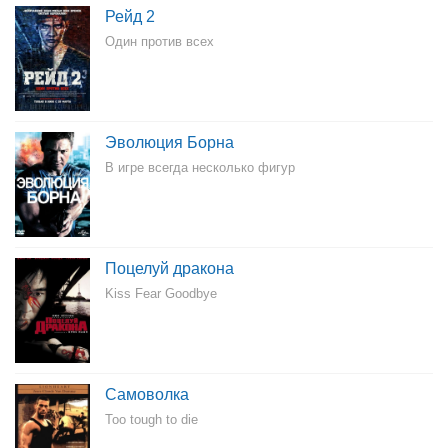
Рейд 2
Один против всех
Эволюция Борна
В игре всегда несколько фигур
Поцелуй дракона
Kiss Fear Goodbye
Самоволка
Too tough to die