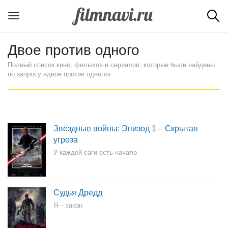
Двое против одного
Полный список кино, фильмов и сериалов, которые были найдены
по запросу «двое против одного»
Звёздные войны: Эпизод 1 – Скрытая
угроза
У каждой саги есть начало
Судья Дредд
Я – закон