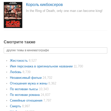
Король кикбоксеров
In the Ring of Death, only one man can become king!
Смотрите также
другие темы в кинематографе
Жестокость
8,527
Имя персонажа в оригинальном названии
11,700
Любовь
8,739
Независимый фильм
24,702
Отношения мужа и жены
8,362
По мотивам пьесы
10,343
По мотивам романа
24,837
Семейные отношения
7,797
Смерть
8,997