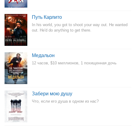
Путь Карлито
In his world, you got to shoot your way out. He wanted
out. He'd do anything to get there.
Медальон
12 часов, $10 миллионов, 1 похищенная дочь
Забери мою душу
Что, если его душа в одном из нас?