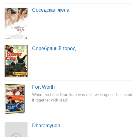
Соседская жена
Серебряный город
Fort Worth
When the Lone Star Sate was split wide open---he linked
it together with lead!
Dharamyudh