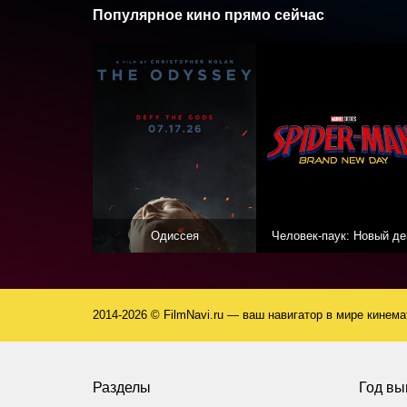
Популярное кино прямо сейчас
Одиссея
Человек-паук: Новый де
2014-2026 © FilmNavi.ru — ваш навигатор в мире кинем
Разделы
Год вы