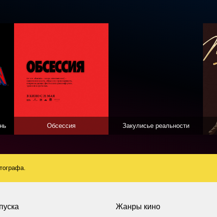
нь
Обсессия
Закулисье реальности
атографа.
пуска
Жанры кино