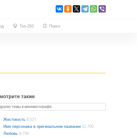
од
Топ-250
Поиск
мотрите также
другие темы в кинематографе
Жестокость
8,527
Имя персонажа в оригинальном названии
11,700
Любовь
8,739