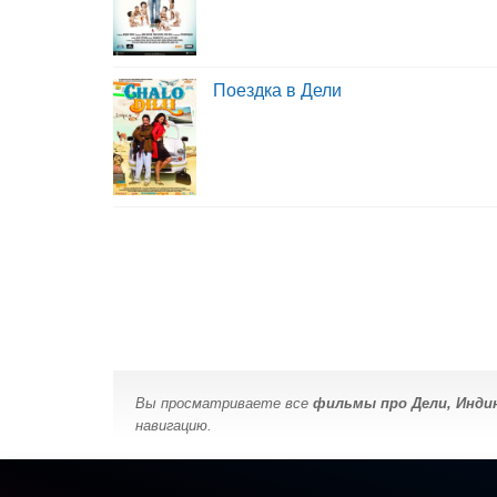
Поездка в Дели
Вы просматриваете все
фильмы про Дели, Инди
навигацию.