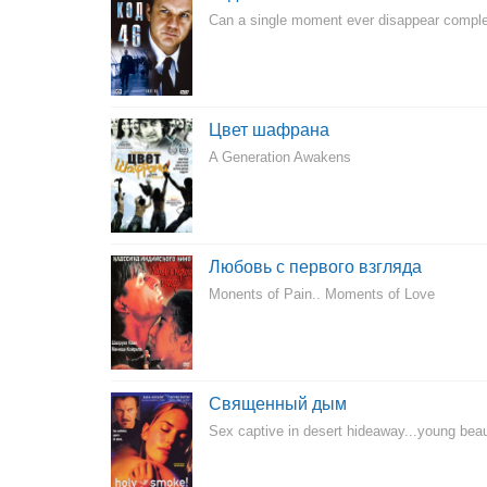
Can a single moment ever disappear comple
Цвет шафрана
A Generation Awakens
Любовь с первого взгляда
Monents of Pain.. Moments of Love
Священный дым
Sex captive in desert hideaway...young be