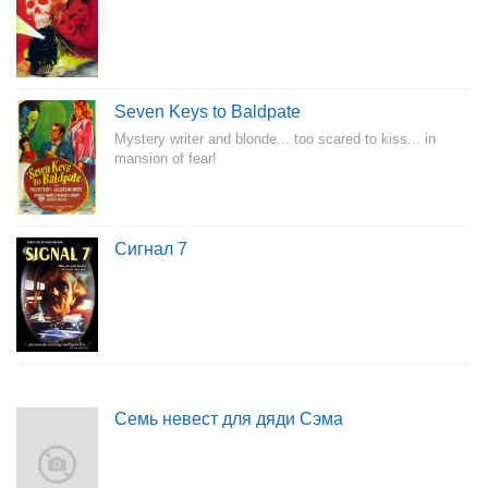
Seven Keys to Baldpate
Mystery writer and blonde... too scared to kiss... in
mansion of fear!
Сигнал 7
Семь невест для дяди Сэма