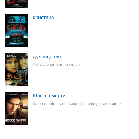
Кристина
Дух мщения
He is a phantom - a wraith
Шоссе смерти
When murder is no accident, revenge is no crime