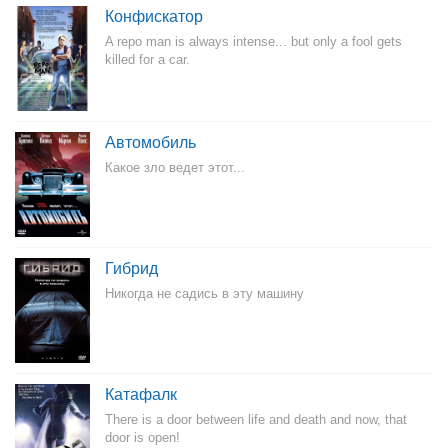
Конфискатор
A repo man is always intense... but only a fool gets
killed for a car.
Автомобиль
Какое зло ведет этот...
Гибрид
Никогда не садись в эту машину
Катафалк
There is a door between life and death and now, that
door is open!