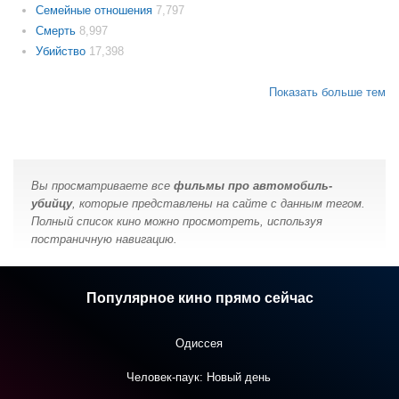
Семейные отношения
7,797
Смерть
8,997
Убийство
17,398
Показать больше тем
Вы просматриваете все
фильмы про автомобиль-
убийцу
, которые представлены на сайте с данным тегом.
Полный список кино можно просмотреть, используя
постраничную навигацию.
Популярное кино прямо сейчас
Одиссея
Человек-паук: Новый день