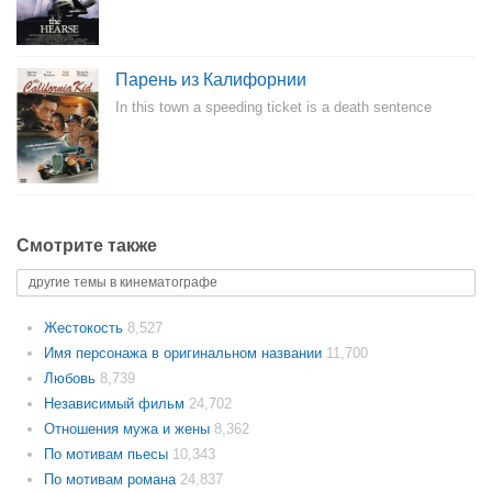
Парень из Калифорнии
In this town a speeding ticket is a death sentence
Смотрите также
другие темы в кинематографе
Жестокость
8,527
Имя персонажа в оригинальном названии
11,700
Любовь
8,739
Независимый фильм
24,702
Отношения мужа и жены
8,362
По мотивам пьесы
10,343
По мотивам романа
24,837