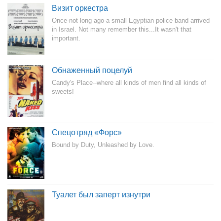
Визит оркестра
Once-not long ago-a small Egyptian police band arrived
in Israel. Not many remember this...It wasn't that
important.
Обнаженный поцелуй
Candy's Place--where all kinds of men find all kinds of
sweets!
Спецотряд «Форс»
Bound by Duty, Unleashed by Love.
Туалет был заперт изнутри