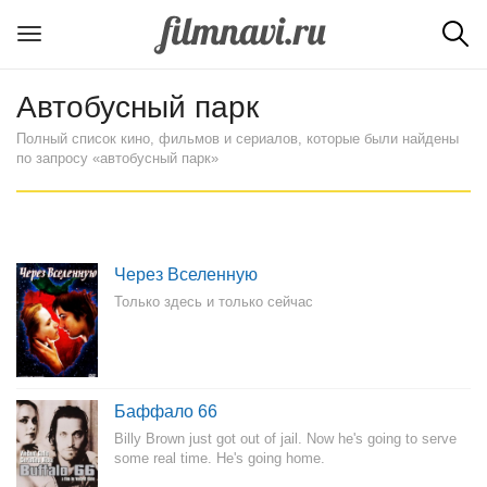
Автобусный парк
Полный список кино, фильмов и сериалов, которые были найдены
по запросу «автобусный парк»
Через Вселенную
Только здесь и только сейчас
Баффало 66
Billy Brown just got out of jail. Now he's going to serve
some real time. He's going home.