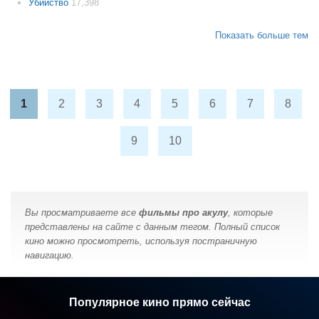
Убийство
17,398
Показать больше тем
1
2
3
4
5
6
7
8
9
10
Вы просматриваете все
фильмы про акулу
, которые
представлены на сайте с данным тегом. Полный список
кино можно просмотреть, используя постраничную
навигацию.
Популярное кино прямо сейчас