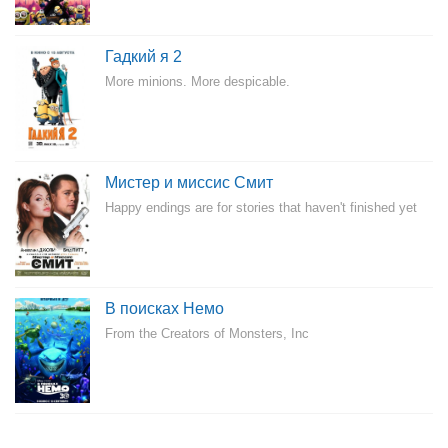
Гадкий я 2
More minions. More despicable.
Мистер и миссис Смит
Happy endings are for stories that haven't finished yet
В поисках Немо
From the Creators of Monsters, Inc