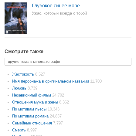
Глубокое синее море
Ужас, который всегда с тобой
Смотрите также
другие темы в кинематографе
Жестокость
8,527
Имя персонажа в оригинальном названии
11,700
Любовь
8,739
Независимый фильм
24,702
Отношения мужа и жены
8,362
По мотивам пьесы
10,343
По мотивам романа
24,837
Семейные отношения
7,797
Смерть
8,997