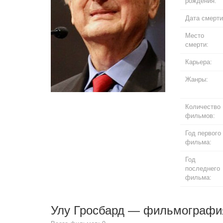
рождения:
Дата смерти
Место
смерти:
Карьера:
Жанры:
Количество
фильмов:
Год первого
фильма:
Год
последнего
фильма:
Улу Гросбард — фильмографи