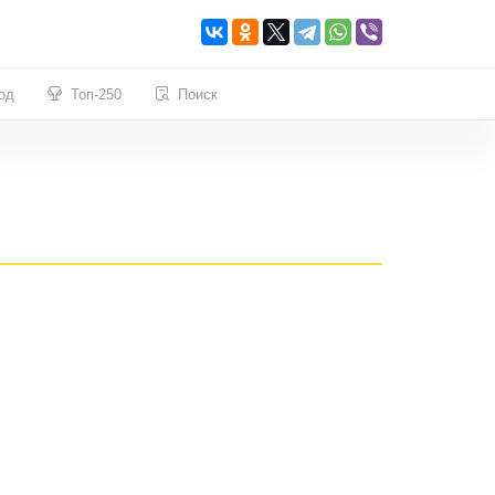
од
Топ-250
Поиск