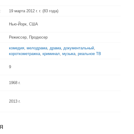
:
19 марта 2012 г. г. (83 года)
Нью-Йорк, США
Режиссер, Продюсер
комедия
,
мелодрама
,
драма
,
документальный
,
короткометражка
,
криминал
,
музыка
,
реальное ТВ
9
1968 г.
2013 г.
я