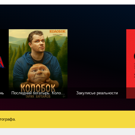
нь
Последний богатырь. Колобок
Закулисье реальности
атографа.