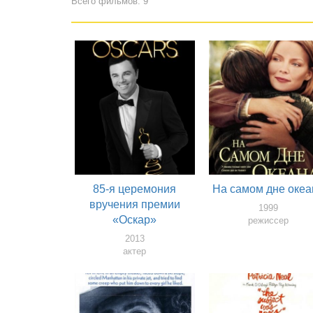
Всего фильмов: 9
85-я церемония
На самом дне океа
вручения премии
1999
«Оскар»
режиссер
2013
актер