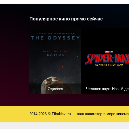
Популярное кино прямо сейчас
Одиссея
Человек-паук: Новый де
2014-2026 © FilmNavi.ru — ваш навигатор в мире кинем