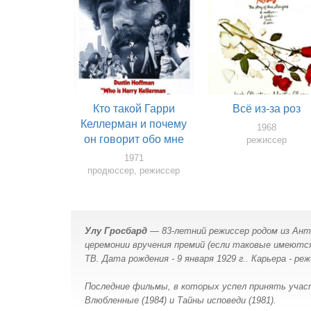
Кто такой Гарри
Всё из-за роз
Келлерман и почему
1968
он говорит обо мне
режиссер
ужасные вещи?
1971
продюссер, режиссер
Улу Гросбард
— 83-летний режиссер родом из Антве
церемонии вручения премий (если таковые имеются
ТВ. Дата рождения - 9 января 1929 г.. Карьера - ре
Последние фильмы, в которых успел принять уча
Влюбленные (1984) и Тайны исповеди (1981).