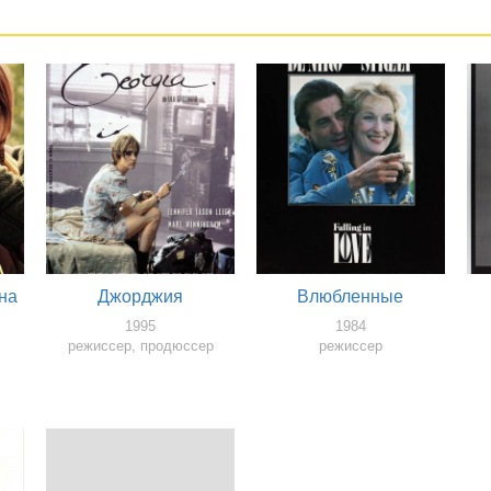
на
Джорджия
Влюбленные
1995
1984
режиссер, продюссер
режиссер