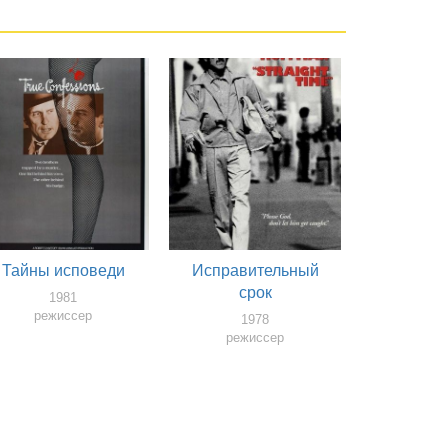
Тайны исповеди
Исправительный
срок
1981
режиссер
1978
режиссер