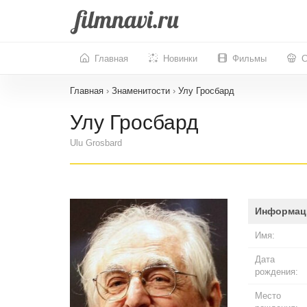
Главная
Новинки
Фильмы
С
Главная
›
Знаменитости
›
Улу Гросбард
Улу Гросбард
Ulu Grosbard
Информац
Имя:
Дата
рождения:
Место