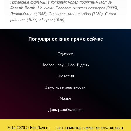
Последние фильмы, в которых успел принять участие
Joseph Beruh
: На куски: Рассвет и закат слэшеров (2006),
Ясновидящая (1982), Он знает, что вы одни (1980), Синяя
радость (1977) и Черви (1976).
Популярное кино прямо сейчас
Одиссея
Человек-паук: Новый день
Обсессия
Закулисье реальности
Майкл
День разоблачения
2014-2026 © FilmNavi.ru — ваш навигатор в мире кинематографа.