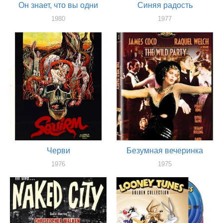
Он знает, что вы одни
Синяя радость
1980
1977
продюссер
продюссер
Черви
Безумная вечеринка
1976
1975
продюссер
продюссер