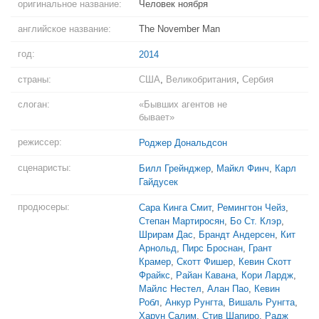
оригинальное название:
Человек ноября
английское название:
The November Man
год:
2014
страны:
США
,
Великобритания
,
Сербия
слоган:
«Бывших агентов не
бывает»
режиссер:
Роджер Дональдсон
сценаристы:
Билл Грейнджер
,
Майкл Финч
,
Карл
Гайдусек
продюсеры:
Сара Кинга Смит
,
Ремингтон Чейз
,
Степан Мартиросян
,
Бо Ст. Клэр
,
Шрирам Дас
,
Брандт Андерсен
,
Кит
Арнольд
,
Пирс Броснан
,
Грант
Крамер
,
Скотт Фишер
,
Кевин Скотт
Фрайкс
,
Райан Кавана
,
Кори Лардж
,
Майлс Нестел
,
Алан Пао
,
Кевин
Робл
,
Анкур Рунгта
,
Вишаль Рунгта
,
Харун Салим
,
Стив Шапиро
,
Радж