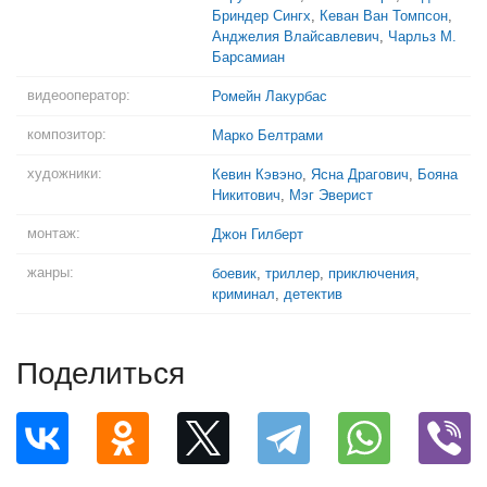
Бриндер Сингх
,
Кеван Ван Томпсон
,
Анджелия Влайсавлевич
,
Чарльз М.
Барсамиан
видеооператор:
Ромейн Лакурбас
композитор:
Марко Белтрами
художники:
Кевин Кэвэно
,
Ясна Драгович
,
Бояна
Никитович
,
Мэг Эверист
монтаж:
Джон Гилберт
жанры:
боевик
,
триллер
,
приключения
,
криминал
,
детектив
Поделиться