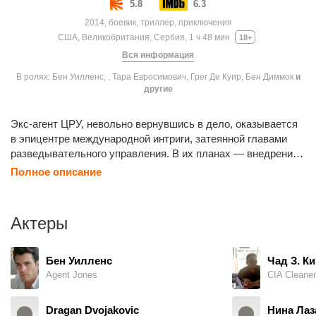
5.8
6.3
2014, боевик, триллер, приключения
США, Великобритания, Сербия, 1 ч 48 мин
18+
Вся информация
В ролях: Бен Уилленс, , Тара Евросимович, Грег Де Куир, Бен Диммок
и
другие
Экс-агент ЦРУ, невольно вернувшись в дело, оказывается
в эпицентре международной интриги, затеянной главами
разведывательного управления. В их планах — внедрение
во внутреннюю политику стран Восточной Европы через
Полное описание
кандидата в президенты РФ с помощью шантажа грязным
прошлым. На его совести — вторая вспышка войны
на Северном Кавказе, жертвы, насилие. Но Питер Дэверо
Актеры
разгадывает тайны нечестной игры.
Бен Уилленс
Чад З. Ки
Agent Jones
CIA Cleaner
Dragan Dvojakovic
Нина Лаз