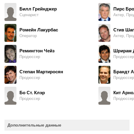
Билл Грейнджер
Пирс Бро
Сценарист
Актер, Пр
Ромейн Лакурбас
Стив Ша
Оператор
Актер, Пр
Ремингтон Чейз
Шрирам 
Продюссер
Продюссер
Степан Мартиросян
Брандт А
Продюссер
Продюссер
Бо Ст. Клэр
Кит Арн
Продюссер
Продюссер
Дополнительные данные