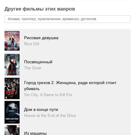
Другие фильмы этих жанров
боевик, триллер, приключения, криминал, детектив
Рисовая девушка
Rice Girl
Посвященный
The Giver
Город грехов 2: Женщина, ради которой стоит
убивать
Sin City: A Dame to Kill For
Дом в конце пути
House at the End of the Drive
Из машины