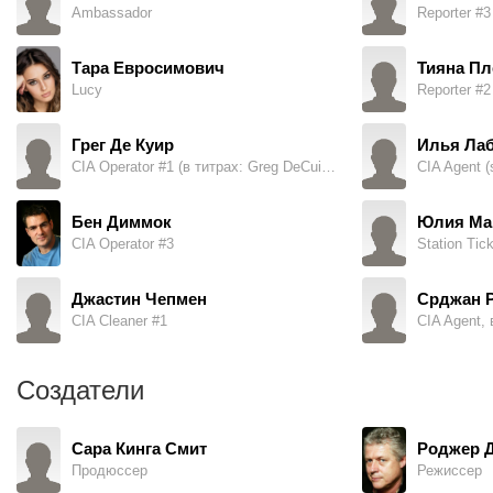
Ambassador
Reporter #3 
Тара Евросимович
Тияна П
Lucy
Reporter #2 
Грег Де Куир
Илья Ла
CIA Operator #1 (в титрах: Greg DeCuir Jr.)
CIA Agent (
Бен Диммок
Юлия Ма
CIA Operator #3
Station Tick
Джастин Чепмен
Срджан 
CIA Cleaner #1
CIA Agent, 
Создатели
Сара Кинга Смит
Роджер 
Продюссер
Режиссер