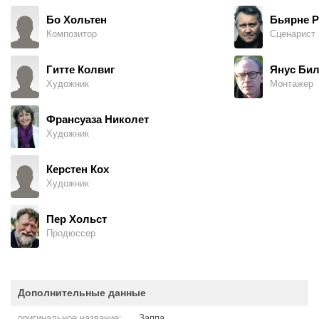
Бо Хольтен
Бьярне Р
Композитор
Сценарист
Гитте Колвиг
Янус Бил
Художник
Монтажер
Франсуаза Николет
Художник
Керстен Кох
Художник
Пер Хольст
Продюссер
Дополнительные данные
оригинальное название:
Заппа