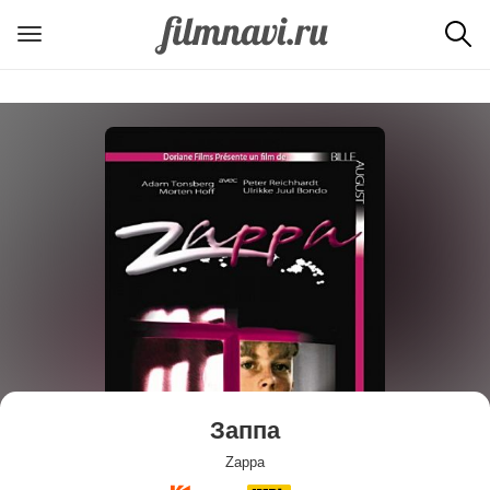
Заппа
Zappa