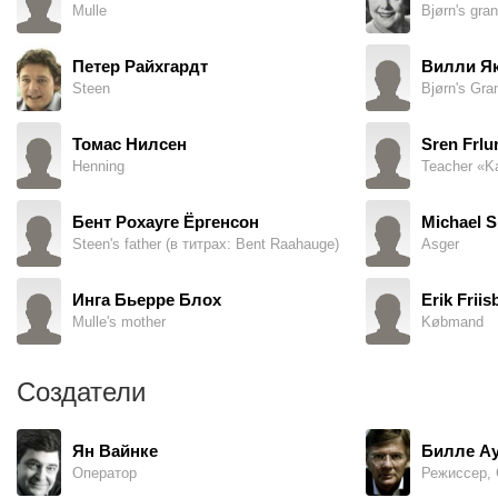
Mulle
Петер Райхгардт
Вилли Я
Steen
Bjørn's Gra
Томас Нилсен
Sren Frlu
Henning
Teacher «K
Бент Рохауге Ёргенсон
Michael 
Steen's father (в титрах: Bent Raahauge)
Asger
Инга Бьерре Блох
Erik Friis
Mulle's mother
Købmand
Создатели
Ян Вайнке
Билле Ау
Оператор
Режиссер, 