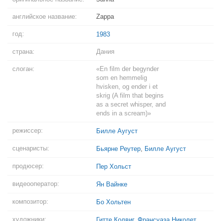
английское название:
Zappa
год:
1983
страна:
Дания
слоган:
«En film der begynder
som en hemmelig
hvisken, og ender i et
skrig (A film that begins
as a secret whisper, and
ends in a scream)»
режиссер:
Билле Аугуст
сценаристы:
Бьярне Реутер
,
Билле Аугуст
продюсер:
Пер Хольст
видеооператор:
Ян Вайнке
композитор:
Бо Хольтен
художники:
Гитте Колвиг
,
Франсуаза Николет
,