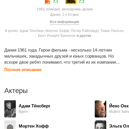
7.1
7.3
1983, комедия, мелодрама, драма
Дания, 1 ч 43 мин
Вся информация
В ролях: Адам Тёнсберг, Мортен Хофф, Петер Райхгардт, Томас Нилсен,
Бент Рохауге Ёргенсон
и другие
Дания 1961 года. Герои фильма - несколько 14-летних
мальчишек, закадычных друзей и юных сорванцов. Но
вскоре двое ребят понимают, что третий из их компании
сознательно стремится к преступлениям и жестокостям,
Полное описание
вымещая злобу на окружающий мир из-за развода своих
родителей. Чтобы вырваться из-под власти становящегося
все более и более жестоким подростка, каждый из
Актеры
мальчишек вынужден заплатить свою цену...
Адам Тёнсберг
Йенс Окк
Bjørn
Mulle's fath
Мортен Хофф
Эльга Ол