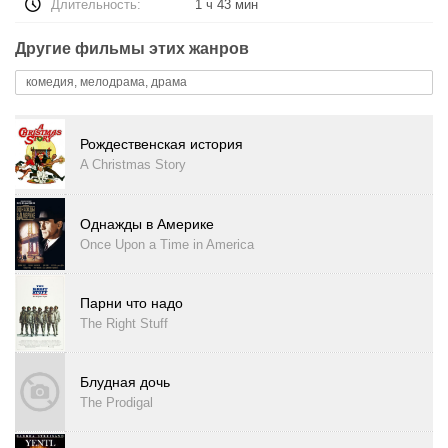
Длительность:
1 ч 43 мин
Другие фильмы этих жанров
комедия, мелодрама, драма
Рождественская история
A Christmas Story
Однажды в Америке
Once Upon a Time in America
Парни что надо
The Right Stuff
Блудная дочь
The Prodigal