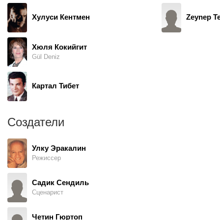
Хулуси Кентмен
Zeynep T
Хюля Кокийгит
Gül Deniz
Картал Тибет
Создатели
Улку Эракалин
Режиссер
Садик Сендиль
Сценарист
Четин Гюртоп