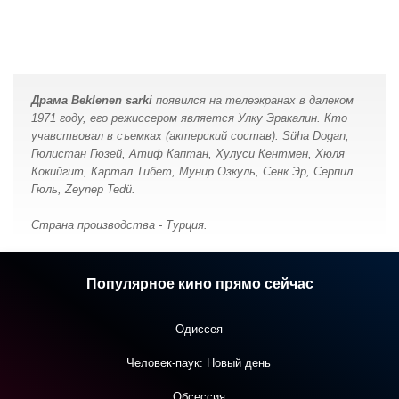
Драма Beklenen sarki
появился на телеэкранах в далеком
1971 году, его режиссером является Улку Эракалин. Кто
учавствовал в съемках (актерский состав): Süha Dogan,
Гюлистан Гюзей, Атиф Каптан, Хулуси Кентмен, Хюля
Кокийгит, Картал Тибет, Мунир Озкуль, Сенк Эр, Серпил
Гюль, Zeynep Tedü.
Страна производства - Турция.
Популярное кино прямо сейчас
Одиссея
Человек-паук: Новый день
Обсессия