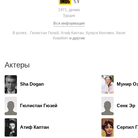
5.9
1971, драма
Турция
Вся информация
В ролях: , Гюлистан Гюзей, Атиф Каптан, Хулуси Кентмен, Хюля
Кокийгит
и другие
Актеры
Sha Dogan
Мунир О
Гюлистан Гюзей
Сенк Эр
Атиф Каптан
Серпил 