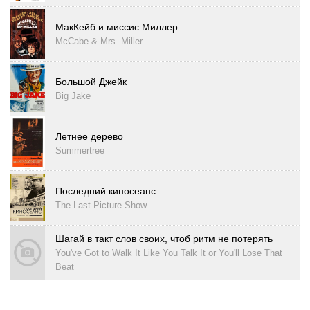
МакКейб и миссис Миллер
McCabe & Mrs. Miller
Большой Джейк
Big Jake
Летнее дерево
Summertree
Последний киносеанс
The Last Picture Show
Шагай в такт слов своих, чтоб ритм не потерять
You've Got to Walk It Like You Talk It or You'll Lose That
Beat