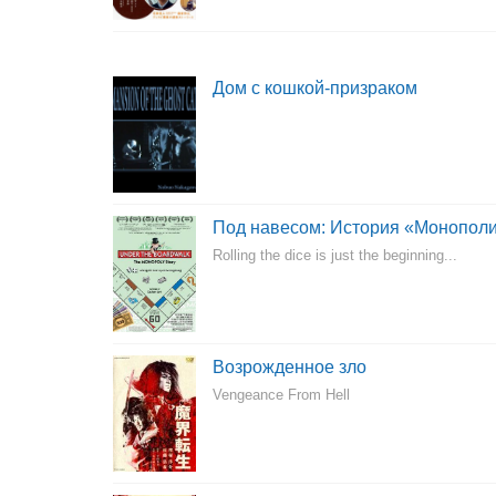
Дом с кошкой-призраком
Под навесом: История «Монопол
Rolling the dice is just the beginning...
Возрожденное зло
Vengeance From Hell