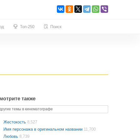
од
Топ-250
Поиск
мотрите также
другие темы в кинематографе
Жестокость
8,527
Имя персонажа в оригинальном названии
11,700
Любовь
8,739