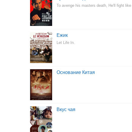
To avenge his masters death, He'll fight like
Ежик
Let Life In.
Основание Китая
Вкус чая