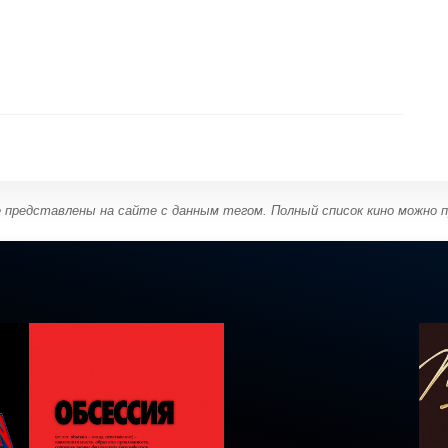
е представлены на сайте с данным тегом. Полный список кино можно 