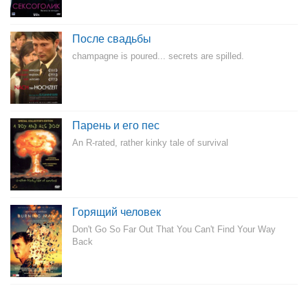
После свадьбы
champagne is poured... secrets are spilled.
Парень и его пес
An R-rated, rather kinky tale of survival
Горящий человек
Don't Go So Far Out That You Can't Find Your Way
Back