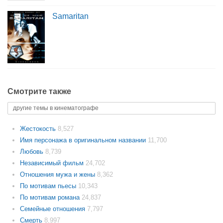
Samaritan
Смотрите также
другие темы в кинематографе
Жестокость
8,527
Имя персонажа в оригинальном названии
11,700
Любовь
8,739
Независимый фильм
24,702
Отношения мужа и жены
8,362
По мотивам пьесы
10,343
По мотивам романа
24,837
Семейные отношения
7,797
Смерть
8,997