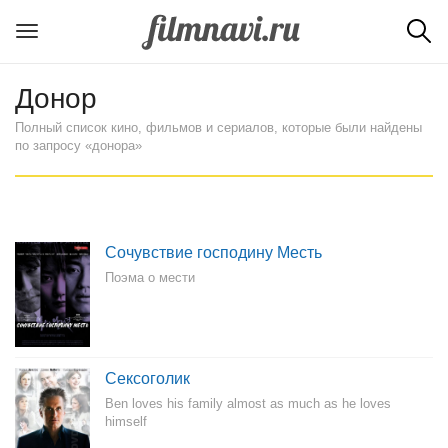
Донор
Полный список кино, фильмов и сериалов, которые были найдены
по запросу «донора»
Сочувствие господину Месть
Поэма о мести
Сексоголик
Ben loves his family almost as much as he loves
himself