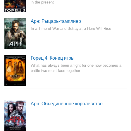
in the present
Арн: Рыцарь-тамплиер
In a Time of War and Betrayal, a Hero Will Rise
Горец 4: Конец игры
What has always been a fight for one now becomes a
battle two must face together
Арн: Объединенное королевство