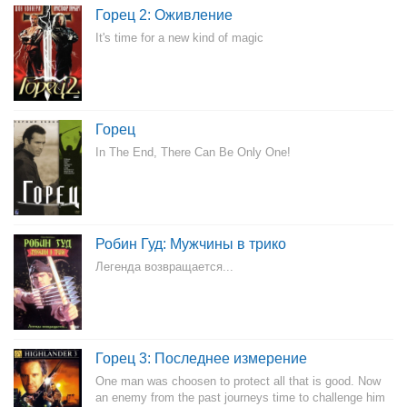
Горец 2: Оживление
It's time for a new kind of magic
Горец
In The End, There Can Be Only One!
Робин Гуд: Мужчины в трико
Легенда возвращается...
Горец 3: Последнее измерение
One man was choosen to protect all that is good. Now
an enemy from the past journeys time to challenge him