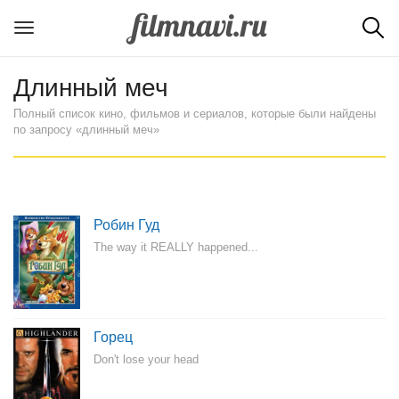
Длинный меч
Полный список кино, фильмов и сериалов, которые были найдены
по запросу «длинный меч»
Робин Гуд
The way it REALLY happened...
Горец
Don't lose your head