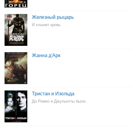
Железный рыцарь
И хлынет кровь
Жанна д'Арк
Тристан и Изольда
До Ромео и Джульетты были...