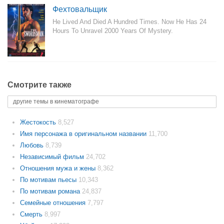
Фехтовальщик
He Lived And Died A Hundred Times. Now He Has 24
Hours To Unravel 2000 Years Of Mystery.
Смотрите также
другие темы в кинематографе
Жестокость
8,527
Имя персонажа в оригинальном названии
11,700
Любовь
8,739
Независимый фильм
24,702
Отношения мужа и жены
8,362
По мотивам пьесы
10,343
По мотивам романа
24,837
Семейные отношения
7,797
Смерть
8,997