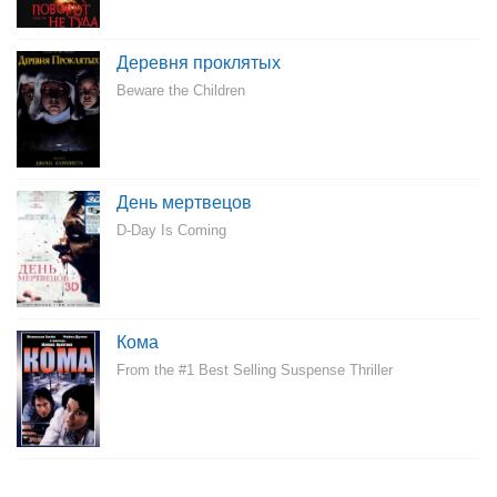
Деревня проклятых
Beware the Children
День мертвецов
D-Day Is Coming
Кома
From the #1 Best Selling Suspense Thriller