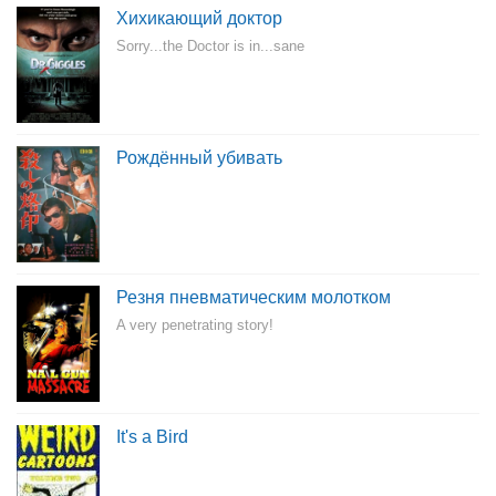
Хихикающий доктор
Sorry...the Doctor is in...sane
Рождённый убивать
Резня пневматическим молотком
A very penetrating story!
It's a Bird