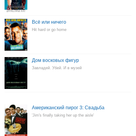
Всё или ничего
Hit hard or go home
Дом восковых фигур
Завладей. Убей. И в музей
Американский пирог 3: Свадьба
'Jim's finally taking her up the aisle'