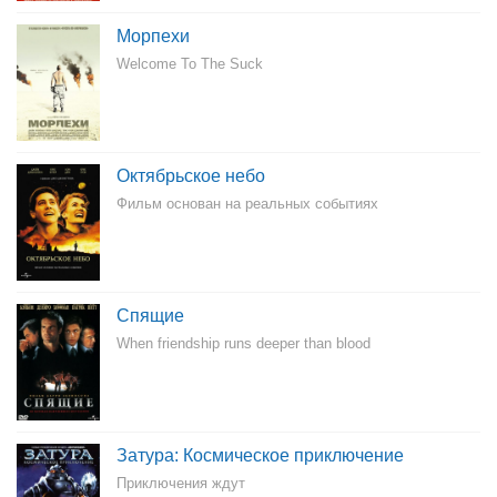
Морпехи
Welcome To The Suck
Октябрьское небо
Фильм основан на реальных событиях
Спящие
When friendship runs deeper than blood
Затура: Космическое приключение
Приключения ждут