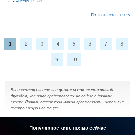
Убийство
17,398
Показать больше тем
1
2
3
4
5
6
7
8
9
10
Вы просматриваете все
фильмы про американский
футбол
, которые представлены на сайте с данным
тегом. Полный список кино можно просмотреть, используя
постраничную навигацию.
Популярное кино прямо сейчас