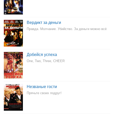
Вердикт за деньги
Правда. Молчание. Убийство. За деньги можно всё
Добейся успеха
One, Two, Three, CHEER
Незваные гости
Прячьте своих подруг!