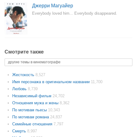
Джерри Магуайер
Everybody loved him... Everybody disappeared.
Смотрите также
другие темы в кинематографе
Жестокость
8,527
Имя персонажа в оригинальном названии
11,700
Любовь
8,739
Независимый фильм
24,702
Отношения мужа и жены
8,362
По мотивам пьесы
10,343
По мотивам романа
24,837
Семейные отношения
7,797
Смерть
8,997