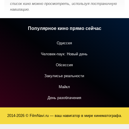
список кино можно просмотреть, используя постраничную
навигацию.
Популярное кино прямо сейчас
Одиссея
Человек-паук: Новый день
Обсессия
Закулисье реальности
Майкл
День разоблачения
2014-2026 © FilmNavi.ru — ваш навигатор в мире кинематографа.