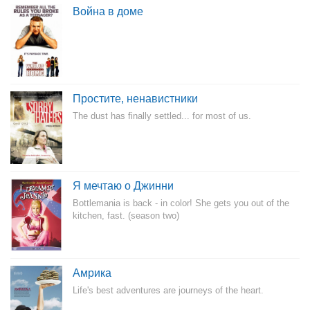
Война в доме
Простите, ненавистники
The dust has finally settled... for most of us.
Я мечтаю о Джинни
Bottlemania is back - in color! She gets you out of the
kitchen, fast. (season two)
Амрика
Life's best adventures are journeys of the heart.