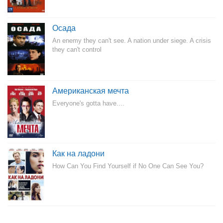
Осада
An enemy they can't see. A nation under siege. A crisis
they can't control
Американская мечта
Everyone's gotta have....
Как на ладони
How Can You Find Yourself if No One Can See You?