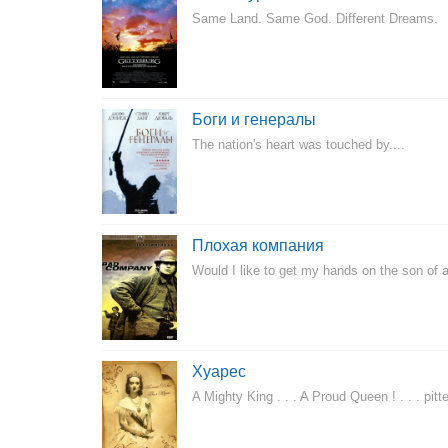
Same Land. Same God. Different Dreams.
Боги и генералы
The nation's heart was touched by....
Плохая компания
Would I like to get my hands on the son of a
Хуарес
A Mighty King . . . A Proud Queen ! . . . pi