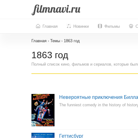
Главная
Новинки
Фильмы
С
Главная
›
Темы
›
1863 год
1863 год
Полный список кино, фильмов и сериалов, которые был
Невероятные приключения Билла
The funniest comedy in the history of histor
Геттисбург