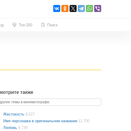
од
Топ-250
Поиск
мотрите также
другие темы в кинематографе
Жестокость
8,527
Имя персонажа в оригинальном названии
11,700
Любовь
8,739