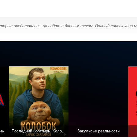
оторые представлены на сайте с данным тегом. Полный список кино 
нь
Последний богатырь. Колобок
Закулисье реальности