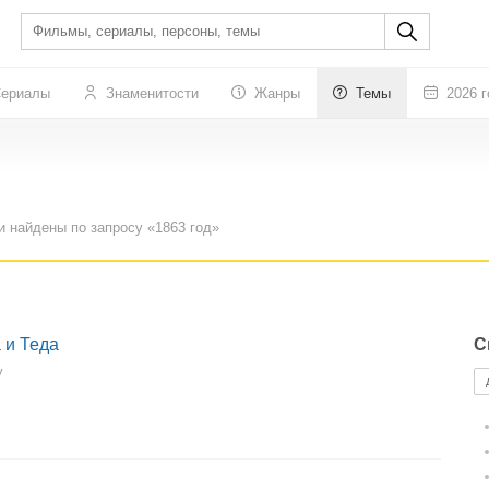
ериалы
Знаменитости
Жанры
Темы
2026 г
и найдены по запросу «1863 год»
 и Теда
С
y