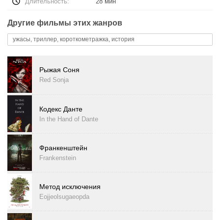
Длительность:
28 мин
Другие фильмы этих жанров
ужасы, триллер, короткометражка, история
Рыжая Соня
Red Sonja
Кодекс Данте
In the Hand of Dante
Франкенштейн
Frankenstein
Метод исключения
Eojjeolsugaeopda