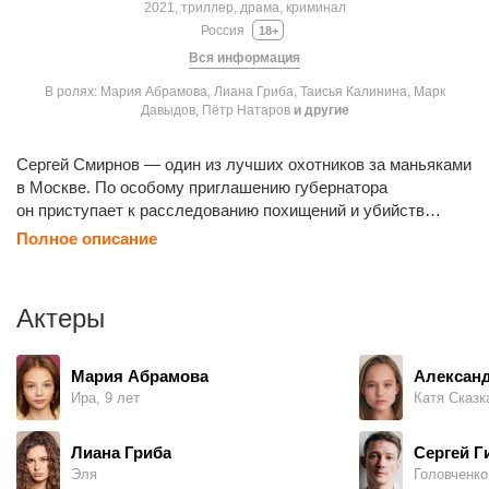
2021, триллер, драма, криминал
Россия
18+
Вся информация
В ролях: Мария Абрамова, Лиана Гриба, Таисья Калинина, Марк
Давыдов, Пётр Натаров
и другие
Сергей Смирнов — один из лучших охотников за маньяками
в Москве. По особому приглашению губернатора
он приступает к расследованию похищений и убийств
мальчиков в родном городе — Хрустальном. Сергей уехал
Полное описание
оттуда в столицу много лет назад, пытаясь избавиться
от болезненных воспоминаний детства. Чтобы найти
преступника, Сергею придётся ещё раз пережить
Актеры
те страшные события и взглянуть в глаза собственным
страхам.
Мария Абрамова
Александ
Ира, 9 лет
Катя Сказка
Лиана Гриба
Сергей Г
Эля
Головченко