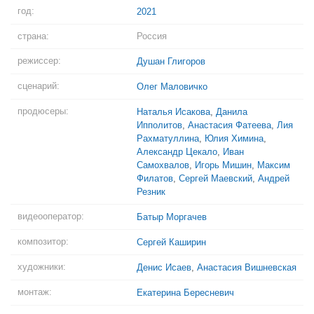
год:
2021
страна:
Россия
режиссер:
Душан Глигоров
сценарий:
Олег Маловичко
продюсеры:
Наталья Исакова
,
Данила
Ипполитов
,
Анастасия Фатеева
,
Лия
Рахматуллина
,
Юлия Химина
,
Александр Цекало
,
Иван
Самохвалов
,
Игорь Мишин
,
Максим
Филатов
,
Сергей Маевский
,
Андрей
Резник
видеооператор:
Батыр Моргачев
композитор:
Сергей Каширин
художники:
Денис Исаев
,
Анастасия Вишневская
монтаж:
Екатерина Бересневич