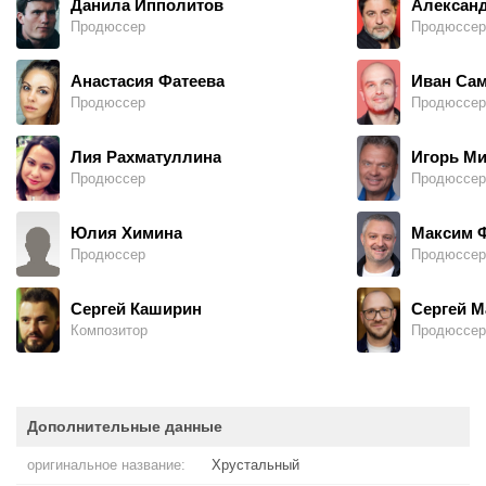
Данила Ипполитов
Александ
Продюссер
Продюссер
Анастасия Фатеева
Иван Са
Продюссер
Продюссер
Лия Рахматуллина
Игорь М
Продюссер
Продюссер
Юлия Химина
Максим 
Продюссер
Продюссер
Сергей Каширин
Сергей М
Композитор
Продюссер
Дополнительные данные
оригинальное название:
Хрустальный