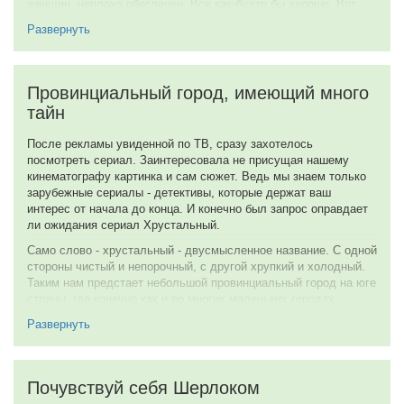
догляда и промышляет нечисть? Метафоричность
режиссёрская? Почему бы и нет?
В городе этом сказки живут
Шалые ветры с собою зовут
Там нас порою сводили с ума
Сосны до неба, до солнца дома
Там по сугробам неслышно шла зима…
«Хрустальный» — это не только вечный поиск «чёрной кошки
в тёмной комнате», но ещё и перекличка с воспоминаниями из
детства. Мальчишество школьное. Всё знакомо, все знакомы.
Вечный слепок в отпечатке памяти. Годы обрядили вчерашних
детей в дядей и тёть. Но перенос во вчера, мгновенен. А там,
а тогда, тоже всё очень-очень непросто. И убежать от этого
нельзя. И заретушировать невозможно.
Что ж, стоит отдать должное режиссёру. Он достаточно
грамотно настроил зрителя на концерт. Все на своих местах.
Оркестр пестрит многообразием. Инструменты заточены под
серенады. Остаётся только внимать.
Ночью из дома я поспешу
В кассе вокзала билет попрошу