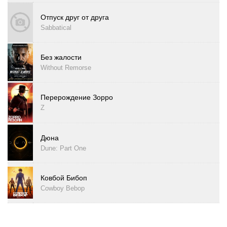
Отпуск друг от друга
Sabbatical
Без жалости
Without Remorse
Перерождение Зорро
Z
Дюна
Dune: Part One
Ковбой Бибоп
Cowboy Bebop