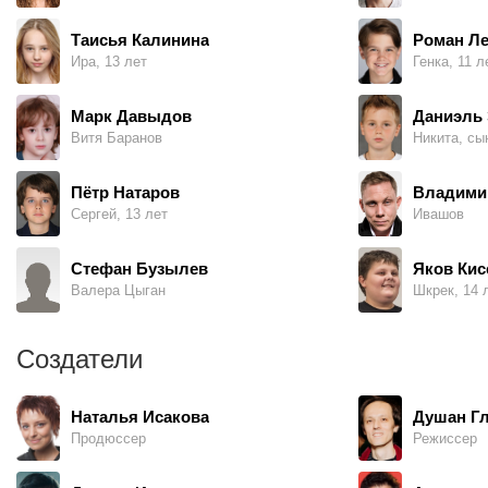
Таисья Калинина
Роман Л
Ира, 13 лет
Генка, 11 л
Марк Давыдов
Даниэль
Витя Баранов
Никита, сы
Пётр Натаров
Владими
Сергей, 13 лет
Ивашов
Стефан Бузылев
Яков Кис
Валера Цыган
Шкрек, 14 
Создатели
Наталья Исакова
Душан Г
Продюссер
Режиссер