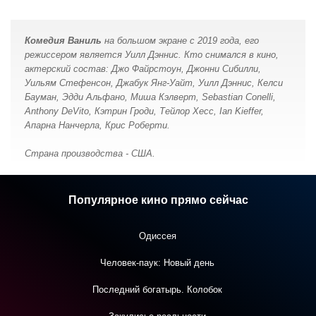
Комедия Ваниль
на большом экране с 2019 года, его
режиссером является Уилл Дэннис. Кто снимался в кино,
актерский состав: Джо Файрстоун, Джонни Сибилли,
Уильям Стефенсон, Джабук Янг-Уайт, Уилл Дэннис, Келси
Бауман, Эдди Альфано, Миша Кэлверт, Sebastian Conelli,
Anthony DeVito, Кэтрин Гроди, Тейлор Хесс, Ian Kieffer,
Апарна Нанчерла, Крис Роберти.
Страна производства - США.
Популярное кино прямо сейчас
Одиссея
Человек-паук: Новый день
Последний богатырь. Колобок