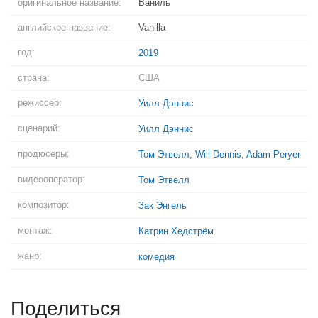
оригинальное название:
Ваниль
английское название:
Vanilla
год:
2019
страна:
США
режиссер:
Уилл Дэннис
сценарий:
Уилл Дэннис
продюсеры:
Том Этвелл
,
Will Dennis
,
Adam Peryer
видеооператор:
Том Этвелл
композитор:
Зак Энгель
монтаж:
Катрин Хедстрём
жанр:
комедия
Поделиться