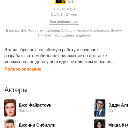
5.6
2019, комедия
США, 1 ч 27 мин
Вся информация
В ролях: Джо Файрстоун, Джонни Сибилли, Уильям Стефенсон, Джабук
Янг-Уайт, Уилл Дэннис
и другие
Эллиот бросает нелюбимую работу и начинает
разрабатывать мобильное приложение по доставке
мороженого, но дела у него идут не слишком успешно.
Кимми увлекается комедией и хочет реализовать себя на
Полное описание
сцене, но работает в пекарне и из-за плотного рабочего
графика никак не может исполнить свою мечту. Молодые
люди встречаются в тот момент, когда Кимми решает
Актеры
приобрести фургон Эллиота. На этом фургоне им
предстоит проехать долгий путь, за время которого они
смогут лучше узнать друг друга.
Джо Файрстоун
Эдди Ал
Samantha
Sal
Джонни Сибилли
Миша Кэ