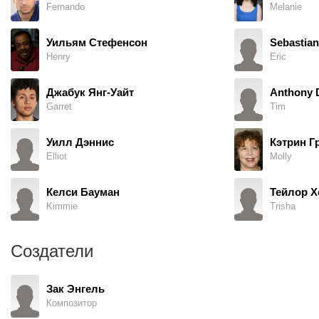
Fernando
Melanie
Уильям Стефенсон
Sebastian
Henry
Eric
Джабук Янг-Уайт
Anthony 
Garret
Tim
Уилл Дэннис
Кэтрин Г
Elliot
Molly
Келси Бауман
Тейлор Х
Kimmie
Trisha
Создатели
Зак Энгель
Композитор