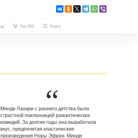
од
Топ-250
Поиск
Минди Лахири с раннего детства была
страстной поклонницей романтических
комедий. За долгие годы она выработала
вкус, предпочитая классические
произведения Норы Эфрон. Минди