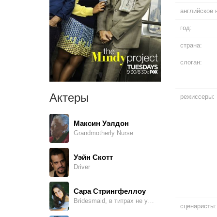
английское 
год:
страна:
слоган:
Актеры
режиссеры:
Максин Уэлдон
Grandmotherly Nurse
Уэйн Скотт
Driver
Сара Стрингфеллоу
Bridesmaid, в титрах не указан
сценаристы: