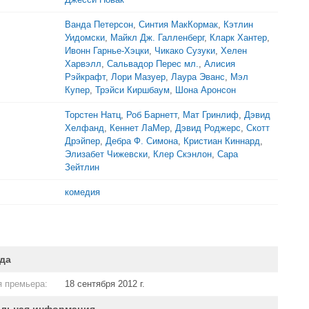
Ванда Петерсон
,
Синтия МакКормак
,
Кэтлин
Уидомски
,
Майкл Дж. Галленберг
,
Кларк Хантер
,
Ивонн Гарнье-Хэцки
,
Чикако Сузуки
,
Хелен
Харвэлл
,
Сальвадор Перес мл.
,
Алисия
Рэйкрафт
,
Лори Мазуер
,
Лаура Эванс
,
Мэл
Купер
,
Трэйси Киршбаум
,
Шона Аронсон
Торстен Натц
,
Роб Барнетт
,
Мат Гринлиф
,
Дэвид
Хелфанд
,
Кеннет ЛаМер
,
Дэвид Роджерс
,
Скотт
Дрэйпер
,
Дебра Ф. Симона
,
Кристиан Киннард
,
Элизабет Чижевски
,
Клер Скэнлон
,
Сара
Зейтлин
комедия
да
 премьера:
18 сентября 2012 г.