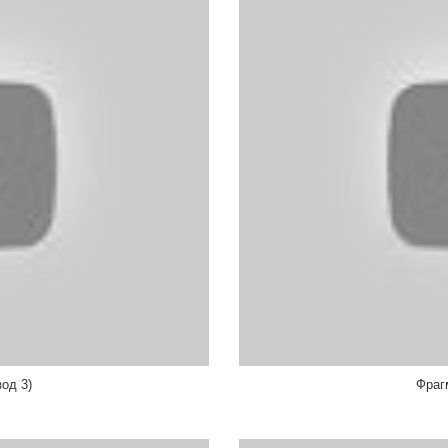
од 3)
Фраг