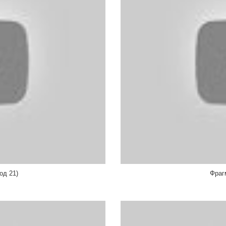
од 21)
Фраг