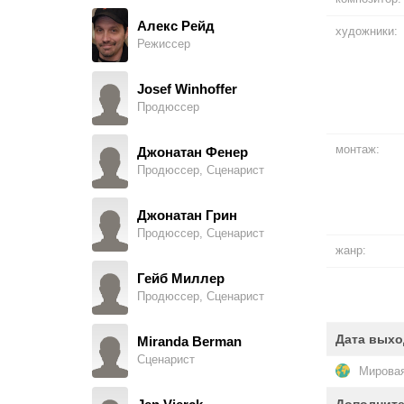
Boy on Subway
Алекс Рейд
художники:
Режиссер
Джерис Поиндекстер
Carriage Driver
Josef Winhoffer
Продюссер
Коул Хокенбери
Nervous Usher
монтаж:
Джонатан Фенер
Продюссер, Сценарист
Кристина Хог
Trish
Джонатан Грин
Продюссер, Сценарист
Кристен Салливан
жанр:
Woman #1
Гейб Миллер
Продюссер, Сценарист
Бриана Бэрран
Kara
Дата выхо
Miranda Berman
Сценарист
Йен Хаттон
Мировая
Chain Bartender