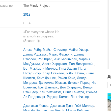
название:
The Mindy Project
2012
США
«For everyone whose life
is a work in progress.
(Season 1)»
Алекс Рейд
,
Майкл Спиллер
,
Майкл Уивер
,
Дэвид Роджерс
,
Марко Фарноли
,
Дэвид
Стассен
,
Роб Шраб
,
Айк Баринхолц
,
Чарльз
МакДугалл
,
Алекс Хардкасл
,
Пол Либерштейн
,
Бет МакКарти-Миллер
,
Гита Васант Пател
,
Питер Лоэр
,
Клер Скэнлон
,
Б.Дж. Новак
,
Линн
Д
Шелтон
,
Кейт Дэннис
,
Райан Кейс
,
Линда
Мендоса
,
Даниэлла Эйсман
,
Джесси Перец
,
Нил
Бреннан
,
Грег Дэниелс
,
Дон Скардино
,
Венди
Станцлер
,
Кен Уиттингэм
,
Ниша Ганатра
,
Рэйчел
Ли Голденберг
,
Роджер Камбл
,
Лэнг Фишер
Джонатан Фенер
,
Джонатан Грин
,
Гейб Миллер
,
Miranda Berman
,
Jen Vierck
,
Минди Кейлинг
,