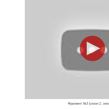
Режиссер
Джамар Браун-Кинг
Salesman
Гита Васант Пател
Режиссер
Хезер Брукер
Woman
Питер Лоэр
Режиссер
Джек Дж. Беннетт
Crowd Member #2
Клер Скэнлон
Режиссер, Монтажер
Алан Дэйл
Alfred
Б.Дж. Новак
Режиссер, Актер, Продюссер, Сценарист
Нэнси Филипелли
Attractive Woman
Линн Шелтон
Режиссер
Raed Rana
Neil
Кейт Дэннис
Фрагмент №3 (сезон 2, эпиз
Режиссер
Larry Burke