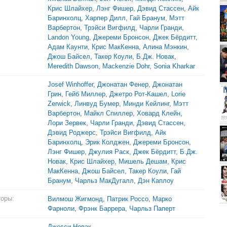
Крис Шлайхер
,
Лэнг Фишер
,
Дэвид Стассен
,
Айк
Баринхолц
,
Харпер Дилл
,
Гай Бранум
,
Мэтт
Варбертон
,
Трэйси Вигфилд
,
Чарли Гранди
,
Landon Young
,
Джереми Бронсон
,
Джек Бёрдитт
,
Адам Каунти
,
Крис МакКенна
,
Алина Мэнкин
,
Джош Байсел
,
Такер Коули
,
Б.Дж. Новак
,
Meredith Dawson
,
Mackenzie Dohr
,
Sonia Kharkar
Josef Winhoffer
,
Джонатан Фенер
,
Джонатан
Грин
,
Гейб Миллер
,
Джетро Рот-Кашел
,
Lorie
Zerwick
,
Линвуд Бумер
,
Минди Кейлинг
,
Мэтт
Варбертон
,
Майкл Спиллер
,
Ховард Клейн
,
Лори Зервек
,
Чарли Гранди
,
Дэвид Стассен
,
Дэвид Роджерс
,
Трэйси Вигфилд
,
Айк
Баринхолц
,
Эрик Колджен
,
Джереми Бронсон
,
Лэнг Фишер
,
Джулия Раск
,
Джек Бёрдитт
,
Б.Дж.
Новак
,
Крис Шлайхер
,
Мишель Дешам
,
Крис
МакКенна
,
Джош Байсел
,
Такер Коули
,
Гай
Бранум
,
Чарльз МакДугалл
,
Дэн Каплоу
торы:
Вилмош Жигмонд
,
Патрик Россо
,
Марко
Фарноли
,
Фрэнк Баррера
,
Чарльз Паперт
Джесси Новак