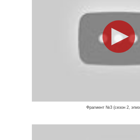
Пэт О’Брайэн
Pat O'Brien
Торстен Натц
Монтажер
Элизабет Аткинс
Mrs. Morrison
Линвуд Бумер
Продюссер
Кендра Уилкинсон
Marie
Майкл Спиллер
Режиссер, Продюссер
Питер МакНикол
Rabbi Adler
Майкл Уивер
Режиссер
Френсин Йорк
Upper East Side Woman
Дэвид Роджерс
Режиссер, Продюссер, Монтажер
Фрагмент №3 (сезон 2, эпиз
Брэндон Плаш
Troy
Марко Фарноли
Режиссер, Оператор
Шоун Мерримен
играет самого себя