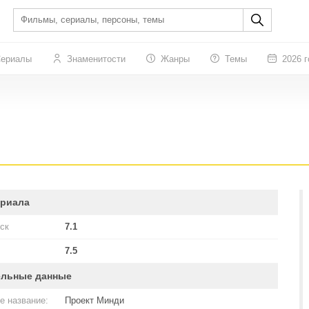
ериалы
Знаменитости
Жанры
Темы
2026 г
ериала
ск
7.1
7.5
ельные данные
е название:
Проект Минди