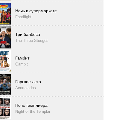
Ночь в супермаркете
Foodfight!
Три балбеса
The Three Stooges
Гамбит
Gambit
Горькое лето
Acorralados
Ночь тамплиера
Night of the Templar