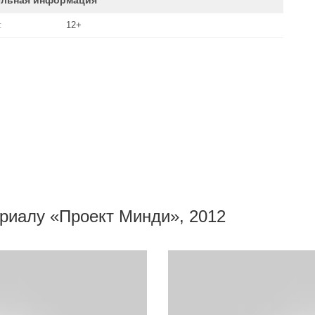
ельная информация
:
12+
ериалу «Проект Минди», 2012