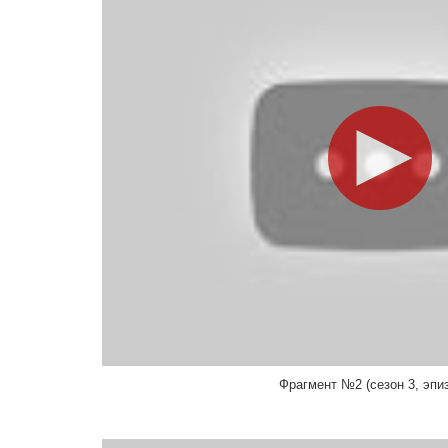
Дэвид Стассен
Режиссер, Продюссер, Сценарист
Виктория Оскар
Large Prisoner
Роб Шраб
Режиссер
Эшли МакКарти
List Lady
Айк Баринхолц
Режиссер, Актер, Продюссер, Сценарист
Джек Уоллес
Father Francis
Чарльз МакДугалл
Режиссер, Продюссер
Кейт Амундсен
Hot Woman
Алекс Хардкасл
Режиссер
Stephanie Jones
Janice
Пол Либерштейн
Фрагмент №2 (сезон 3, эпиз
Режиссер, Актер
Сет Айотт
Salesman
Бет МакКарти-Миллер