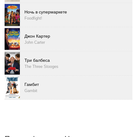
Ночь в супермаркете
Foodfight!
Джон Картер
John Carter
Три балбеса
The Three Stooges
Гамбит
Gambit