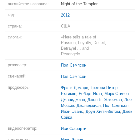
английское название:
Night of the Templar
год:
2012
страна:
США
слоган:
«Here tells a tale of
Passion, Loyalty, Deceit,
Betrayel ... and
Revenge!»
режиссер:
Пол Сэмпсон
сценарий:
Пол Сэмпсон
продюсеры:
Фрэнк Демаре
,
Грегори Питер
Ехтикян
,
Роберт Иган
,
Марк Стивен
Джаниджиан
,
Джон Е. Уотерман
,
Лео
Мовсес Джаниджиан
,
Пол Сэмпсон
,
Ивэн Эванс
,
Доун Хиггинботэм
,
Джек
Сойка
видеооператор:
Иси Сафарти
композитор:
Ивэн Эванс