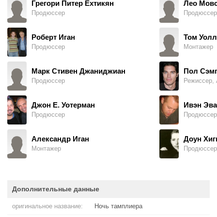
Грегори Питер Ехтикян
Лео Мов
Продюссер
Продюссер
Роберт Иган
Том Уолл
Продюссер
Монтажер
Марк Стивен Джаниджиан
Пол Сэм
Продюссер
Джон Е. Уотерман
Ивэн Эва
Продюссер
Продюссер
Александр Иган
Доун Хиг
Монтажер
Продюссер
Дополнительные данные
оригинальное название:
Ночь тамплиера