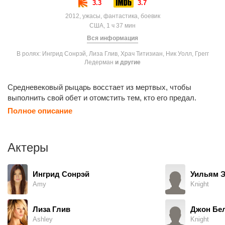
3.3
3.7
2012, ужасы, фантастика, боевик
США, 1 ч 37 мин
Вся информация
В ролях: Ингрид Сонрэй, Лиза Глив, Храч Титизиан, Ник Уолл, Грегг
Ледерман
и другие
Средневековый рыцарь восстает из мертвых, чтобы
выполнить свой ​​обет и отомстить тем, кто его предал.
Полное описание
Актеры
Ингрид Сонрэй
Уильям 
Amy
Knight
Лиза Глив
Джон Бе
Ashley
Knight