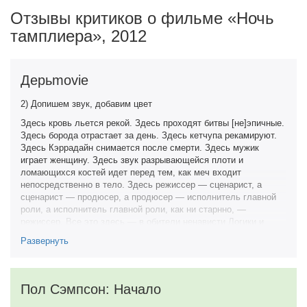
Отзывы критиков о фильме «Ночь
тамплиера», 2012
Дерьmovie
2) Допишем звук, добавим цвет
Здесь кровь льется рекой. Здесь проходят битвы [не]эпичные.
Здесь борода отрастает за день. Здесь кетчупа рекамируют.
Здесь Кэррадайн снимается после смерти. Здесь мужик
играет женщину. Здесь звук разрывающейся плоти и
ломающихся костей идет перед тем, как меч входит
непосредственно в тело. Здесь режиссер — сценарист, а
сценарист — продюсер, а продюсер — исполнитель главной
роли, а исполнитель главной роли, как ни старнно, —
режиссер. Все это здесь — в обители ненависти Логики и
Адекватности — в фильме «Ночь тамплиера»
Развернуть
Местный начальник кинопроизводства просто родился не в
том столетии: ему бы в Колизее врубать топор в чье-то лицо,
тогда не пришлось бы зарабатывать деньги варварским
Пол Сэмпсон: Начало
способом: сниматься и снимать (он и режиссер тоже, не
забываем) такое кино. Зовут его Пол Сэмпсон и, да, это тот