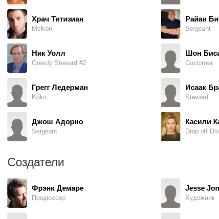
Храч Титизиан
Райан Б
Melkon
Sergeant
Ник Уолл
Шон Бис
Greedy Steward #2
Customer
Грегг Ледерман
Исаак Бр
Koko
Steward
Джош Адорно
Касили К
Sergeant
Drop off Dri
Создатели
Фрэнк Демаре
Jesse Jo
Продюссер
Художник