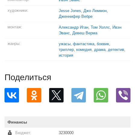
художники:
Jesse Jones
,
Джо Леммон
,
Дженнифер Вебре
монтаж:
Александр Иган
,
Том Уоллс
,
Ивэн
Эванс
,
Девеш Верма
жанры:
ужасы
,
фантастика
,
боевик
,
триллер
,
комедия
,
драма
,
детектив
,
история
Поделиться
Финансы
Бюджет:
3230000