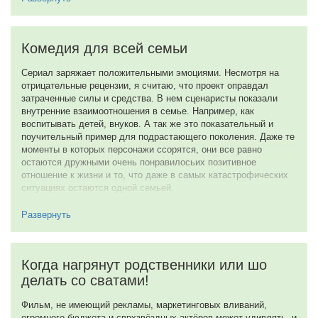
Одиссея
Человек-паук: Новый день
Обсессия
Закулисье реальности
Майкл
День разоблачения
2014-2026 © FilmNavi.ru — ваш навигатор в мире кинематографа.
Разделы
Год выпуска
Популярные фильмы
2027
Новинки кино
2026
Сериалы
2025
Темы
2024