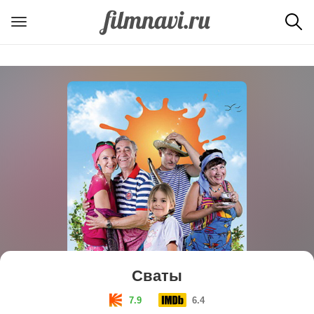
Сваты
7.9
6.4