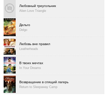
Любовный треугольник
Alien Love Triangle
Дельго
Delgo
Любовь вне правил
Leatherheads
В твоих мечтах
In Your Dreams
Возвращение в спящий лагерь
Return to Sleepaway Camp