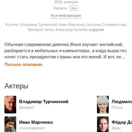
2008, комедия
Украина
18+
Вся информация
В ролях: Владимир Турчинский, Иван Марченко, Наталья Селиверстова,
Валерий Легин, Александр Булейко
и другие
Обычная современная девочка Женя изучает английский,
разбирается в мобильных и компьютерах, а когда вырастет,
хочет стать президентом страны или его женой. И вот, ее
родители едут отдыхать в Италию, и оставляют Женю под
Полное описание
присмотром бабушек и дедушек. Но в результате
телефонной путаницы присмотреть за ребенком приезжают
два комплекта бабушек и дедушек - и родители мамы
Актеры
Маши (типичные сельские жители), и родители папы
Максима (напротив, типичные городские). Между сватами
начинается борьба за внучку. Каждая пара пытается
Владимир Турчинский
Людмила
перетянуть Женю на свою сторону всеми доступными
Динамит
Ольга
способами: балует, задаривает, задабривает, закармливает,
зацеловывает и прочие «за-». Вместе с внучкой сваты
Иван Марченко
Фёдор Д
успевают пережить массу приключений и проникаются друг
психотерапевт
Иван
к другу симпатией. Но перед самым приездом родителей