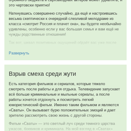
Обратная связь
2023
Жанры кино
Комедия
Детектив
Фантастика
Боевик
Ужасы
Приключения
Мелодрама
Вестерн
Триллер
Мультфильм