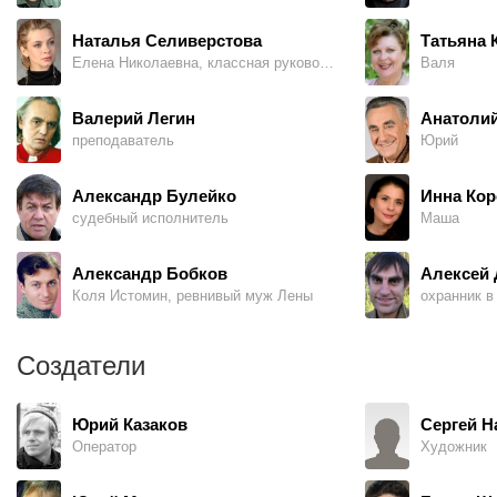
Женя неожиданно пропадает.
Наталья Селиверстова
Татьяна 
Елена Николаевна, классная руководительница Жени
Валя
Валерий Легин
Анатоли
преподаватель
Юрий
Александр Булейко
Инна Кор
судебный исполнитель
Маша
Александр Бобков
Алексей 
Коля Истомин, ревнивый муж Лены
охранник в
Создатели
Юрий Казаков
Сергей Н
Оператор
Художник