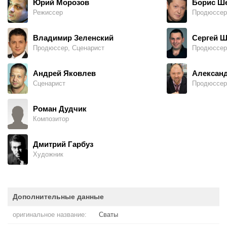
Юрий Морозов
Борис Ш
Режиссер
Продюссер
Владимир Зеленский
Сергей 
Продюссер, Сценарист
Продюссер
Андрей Яковлев
Александ
Сценарист
Продюссер
Роман Дудчик
Композитор
Дмитрий Гарбуз
Художник
Дополнительные данные
оригинальное название:
Сваты