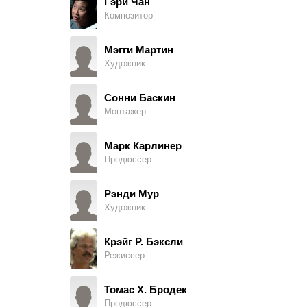
Гэри Чан
Композитор
Jarrod Blaesing
Student in Classroom
Мэгги Мартин
Художник
Джессика Марлоу
Madame Stavinsky
Сонни Баскин
Монтажер
Antic Melkior
Professor, в титрах не указан
Марк Карлинер
Продюссер
Зуанн Лерой
Mrs. Stanton
Рэнди Мур
Художник
Кристин Бэксли
Grad Student
Крэйг Р. Бэксли
Режиссер
Алиса Маккэй
Cathy Spruce
Томас Х. Бродек
Продюссер