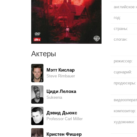
английское 
год:
страны:
слоган:
Актеры
режиссер:
Мэтт Кислар
сценарий:
Steve Rimbauer
продюсеры:
Циди Лелока
Sukeena
видеооперат
композитор:
Дэвид Дьюкс
Professor Carl Miller
художники:
Кристен Фишер