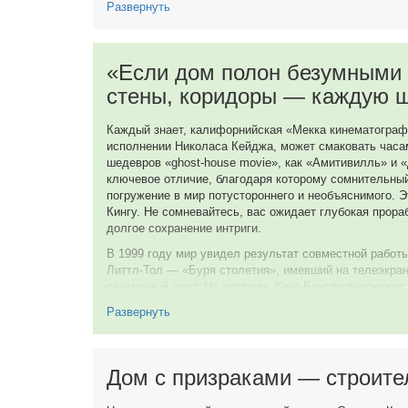
Развернуть
Ricky
25 января 2021
страшного и более детективного, повествовательного
19 июня 2022
Стивен Кинг
«Если дом полон безумными 
Pizza Delivery Guy, в титрах не указан
стены, коридоры — каждую щ
Каждый знает, калифорнийская «Мекка кинематографа
исполнении Николаса Кейджа, может смаковать часам
шедевров «ghost-house movie», как «Амитивилль» и 
ключевое отличие, благодаря которому сомнительный
погружение в мир потустороннего и необъяснимого. Э
Кингу. Не сомневайтесь, вас ожидает глубокая прор
долгое сохранение интриги.
В 1999 году мир увидел результат совместной работы
Литтл-Тол — «Буря столетия», имевший на телеэкран
съемочный дуэт. На этот раз, Кинг-Бэксли расскажу
Роза». Так уж вышло, что дом с самого начала своег
Развернуть
опять на старом индейском кладбище построили?). Б
сам отель «Оверлук» и номер 1408 гостиницы «Дельф
священника? Друзья, это Стивен Кинг. Поэтому про
мира (сразу видно, старая знакомая Майка Энслина)
Дом с призраками — строит
паранормальные силы (которые, в общем-то, и не спя
нетерпением ждут гостей.