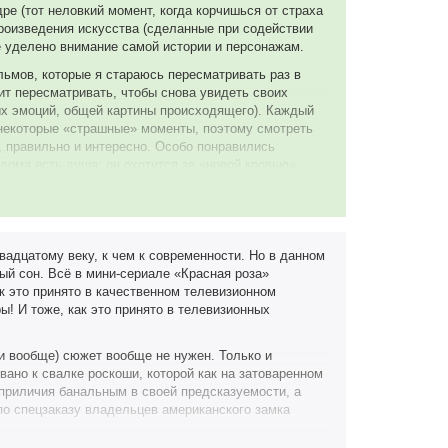
ре (тот неловкий момент, когда корчишься от страха
произведения искусства (сделанные при содействии
ше уделено внимание самой истории и персонажам.
льмов, которые я стараюсь пересматривать раз в
ит пересматривать, чтобы снова увидеть своих
ых эмоций, общей картины происходящего). Каждый
 некоторые «страшные» моменты, поэтому смотреть
 правильно и интересно. Особо понравились
 дома есть душа: он охотится за «новой кровью»,
строение. Длинный хронометраж способствует
ежду сериями и собственно на одном дыхании.
 – любимых персонажей: наследника поместья
гоняющий призраков наконец-то смог изгнать и мать,
вадцатому веку, к чем к современности. Но в данном
ше нравится, но всё же она умудрилась собрать
ый сон. Всё в мини-сериале «Красная роза»
ажей. Именно в творениях дядюшки Ст. Кинга
к это принято в качественном телевизионном
 же просто уютных людей, или же моих «о да, это
! И тоже, как это принято в телевизионных
 ведь гораздо приятнее это ощущать при просмотре.
 фраз повествования и из простых диалогов можно
 и вообще) сюжет вообще не нужен. Только и
ть в подобных фильмах? По желанию, я думаю. Это
ано к свалке роскоши, которой как на затоваренном
вообще не заинтересовать. И всё-таки беллетристика
приличия банальным в своей предсказуемости, а
х нечто сакральное абсолютно во всём.
по спецзаказу владельцев американского замка
овила множество деталей, которые часто
 современные ужастики и хочется чего-то менее