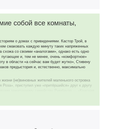
мие собой все комнаты,
ториям о домах с привидениями. Кастор Трой, в
ожем смаковать каждую минуту таких напряженных
а схожа со своими «аналогами», однако есть одно
, пугающее и, тем не менее, очень «комфортное»
ту в области «а сейчас вам будет жутко», Стивену
раков предыстория и, естественно, максимально
м жизни (не)виновных жителей маленького островка
 Роза», приступил уже «притёршийся» друг к другу
ежавшем зажиточному семейству Римбауэр — «Красная
 известность, как пристанище для привидений (поди,
бе дурную репутацию, которой может позавидовать
 Ватикана, или хотя бы Джеймса Вудса в качестве
хающимся коллегам существование потустороннего
миком в заброшенную «Красную Розу», дабы пробудить
ка, безусловно, уже попрятались по шкафам и с