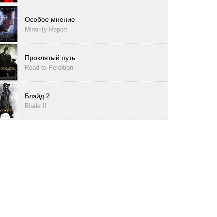
Особое мнение
Minority Report
Проклятый путь
Road to Perdition
Блэйд 2
Blade II