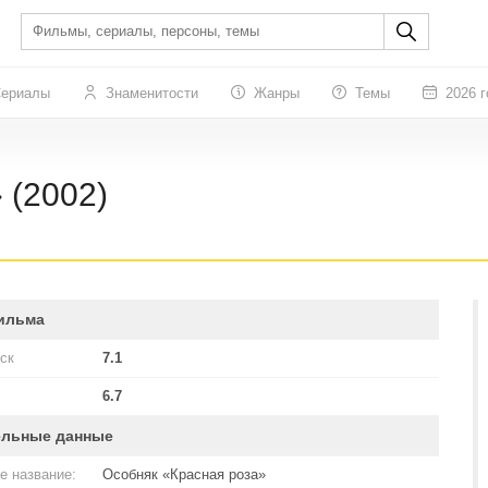
ериалы
Знаменитости
Жанры
Темы
2026 г
 (2002)
ильма
ск
7.1
6.7
ельные данные
е название:
Особняк «Красная роза»