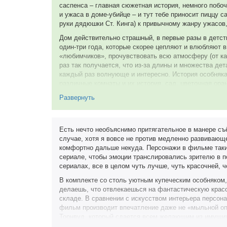
саспенса – главная сюжетная история, немного побоч
Ивонн Шио
и ужаса в доме-убийце – и тут тебе приносит пиццу 
Actress Deanna Petrie
руки дядюшки Ст. Кинга) к привычному жанру ужасов,
Дом действительно страшный, в первые разы в детст
Джон Прокаччино
один-три года, которые скорее цепляют и влюбляют 
John P. Rimbauer
«любимчиков», прочувствовать всю атмосферу (от ка
раз так получается, что из-за длины и множества д
каждый раз волнующе и интересно. История особняка
Бобби Престон
различные комнаты и их история, сад, цветочная ора
Young Steven Rimbauer
общается с людьми (не только посредством запугива
Развернуть
полному погружению в историю, - из-за этого я особ
Роберт Бланш
Сей фильм так прекрасен и благодаря актёрам, кото
Стивена Римбауера, девочку с аутизмов и сверхспосо
Mr. George Wheaton
Есть нечто необъяснимо притягательное в манере съё
- вот это в разы круче!), харизматичного дяденьку 
случае, хотя я вовсе не против медленно развивающ
команду из таких классных людей, за что ей плюсик)
комфортно дальше некуда. Персонажи в фильме такие
Дон Алдер
практически всегда я нахожу максимально похожих н
сериале, чтобы эмоции транслировались зрителю в по
он, я его люблю, это любовь всей моей жизни», - та
Douglas Posey
сериалах, все в целом чуть лучше, чуть красочней, 
Есть некая вероятность, что философский подтекст 
В комплекте со столь уютным купеческим особняком, 
выдернуть более подходящие слова и перефразирова
Джейн Джонс
делаешь, что отвлекаешься на фантастическую красо
всего лишь очередная «не очень удачная в прокате» э
Steve's Mother
складе. В сравнении с искусством интерьера персон
нужна больше для «душевного уюта» и нашедших в не
фильм производит впечатление даже не «мыльной опе
Торнвуд, который сдается всем желающим из имущих
Скорее всего этот фильм подойдёт больше ценителям
Dukejones
встречаются в других его экранизациях и книгах, что