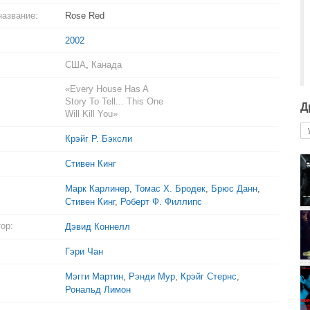
название:
Rose Red
2002
США
,
Канада
«Every House Has A
Story To Tell... This One
Д
Will Kill You»
Крэйг Р. Бэксли
Стивен Кинг
Марк Карлинер
,
Томас Х. Бродек
,
Брюс Данн
,
Стивен Кинг
,
Роберт Ф. Филлипс
ор:
Дэвид Коннелл
Гэри Чан
Мэгги Мартин
,
Рэнди Мур
,
Крэйг Стернс
,
Рональд Лимон