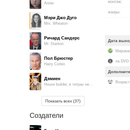
монтаж:
Annie
жанры:
Мэри Джо Дуго
Mrs. Wheaton
Ричард Сандерс
Дата выхо
Mr. Stanton
Мировая
Пол Брюстер
на DVD:
Harry Corbin
Дополнит
Дэмиен
Возраст
House builder, в титрах не указан
Джастин Т. Милнер
Показать всех (37)
Adam Rimbauer
Создатели
Пейдж Гордон
April Rimbauer