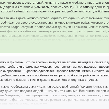
ных интересных ответвлений, чуть-чуть нашего любимого писателя в кад
сам дядюшка Ст. Кинг и, улыбаясь, просит чаевые). Я не отношу данные 
 который сейчас так популярен, - скорее это добрая мистика, где боль
ве это меня даже немного пугало; однако это один из моих любимых фи
в себя фактом своего существования в мире кинематографа, которые сто
чества кадра, озвучки, планов съёмки до глубины сюжета, испытываем
еталей фильма я забываю сюжетную развязку, некоторых сцены смертей,
, постояльцев, различные флэшбэки, приведения вписаны, как минимум,
нжерея и библиотека с зеркальным полом. Тут именно тот сюжет, когда у
ния, как показывают в большинстве подобных историй), меняет своё на
о люблю это чудо кинематографа, каждый раз пересматривая без пауз м
рые мегаталантливо играют моих – за столько лет уже ставших родными
бностями Энни, её заботливую сестру Рэйчел, моего любимого Эмри (из
мки в фильмах, что по времени выпуска на экраны находятся ближе к д
Ника, неадекватного профессора Джойс Риордон (среди всех она мне мень
егося действия в фильмах ужасов, пресловутая манера навевает здоров
 и всех остальных-и-прочих-и-второстепенных-и-третьестепенных-персон
 очаровашки — красиво одеваются, красиво говорят. Актёры играют, ка
а меня персонажей, или же вызывающих эмпатию, или же ненависть, или
добающем качестве и особенно не напрягали. А какие райские интерьеры
к что не вижу особого смысла расписывать все их характеры и действия,
чем обычно бывает в жизни даже в самых благополучных случаях.
и огромный смысл можно вложить во что угодно. Да и вроде из обычных
каким изображена сама «Красная роза», шаблонный (как для Кинга, так
ть их настоящую драму и понимание всей вселенной. Но надо это дела
ту дома, что поедает людей — намёк и так жирный. Всё внимание приков
кранизация дядюшки Ст. Кинга, - которая может как понравиться, так и 
ажи бледнеют, словно превращаются в привидения, сюжет кажется до не
й «свой дом», чем для «критики от многочисленных критиков» и ищущи
ры», а фантастически длинного рекламного ролика, наверное, снятого 
 для свадеб и прочих торжеств.
 творчества дядюшки Ст. Кинга (с момента последнего пересмотра я ул
, в принципе, составляет его стиль как Автора). Также если вам надоели