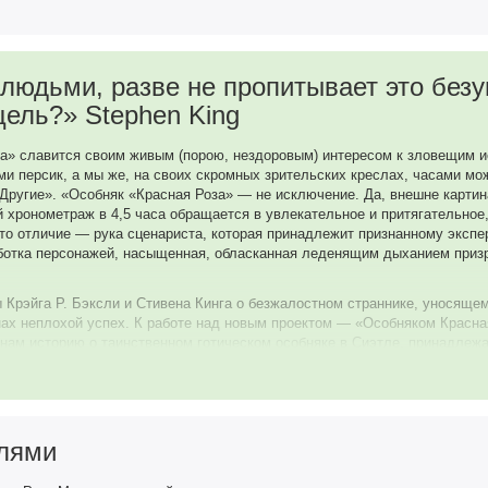
, то этот особо длинный фильм (точно, телесериал) будет идеален.
людьми, разве не пропитывает это безу
ель?» Stephen King
» славится своим живым (порою, нездоровым) интересом к зловещим ис
и персик, а мы же, на своих скромных зрительских креслах, часами м
«Другие». «Особняк «Красная Роза» — не исключение. Да, внешне картин
 хронометраж в 4,5 часа обращается в увлекательное и притягательное
то отличие — рука сценариста, которая принадлежит признанному экспер
аботка персонажей, насыщенная, обласканная леденящим дыханием приз
 Крэйга Р. Бэксли и Стивена Кинга о безжалостном страннике, уносяще
ах неплохой успех. К работе над новым проектом — «Особняком Красная
т нам историю о таинственном готическом особняке в Сиэтле, принадл
о строительства слыл «коллекционером» человеческих жизней и получил
лагодаря этому, «Красная Роза», за 90 лет существования, снискала се
ин». Снесем? Запечатаем? Ну, может, все-таки пригласим делегацию из
фессор парапсихологии Джойс Рердон, горячо желающая доказать насме
, собирает разношерстную делегацию экстрасенсов и направляется пря
елями
т) и зафиксировать всё на камеру. «Не совсем умершие» хозяева особня