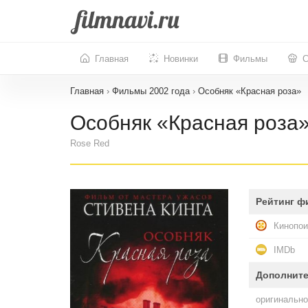
Главная
Новинки
Фильмы
С
Главная
›
Фильмы 2002 года
›
Особняк «Красная роза»
Особняк «Красная роза»
Rose Red
Рейтинг ф
Кинопои
IMDb
Дополнит
оригинально