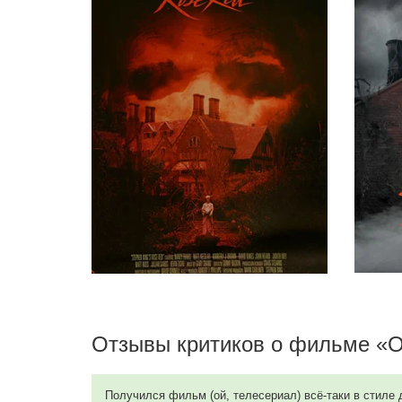
Джудит Айви
Cathy Kramer
Эмили Дешанель
Pam Asbury
Кевин Тай
Victor Kandinsky
Лаура Кенни
Mrs. Kay Waterman
Джулия Кэмпбелл
Ellen Rimbauer
Отзывы критиков о фильме «О
Джимми Симпсон
Kevin Bollinger
Получился фильм (ой, телесериал) всё-таки в стиле 