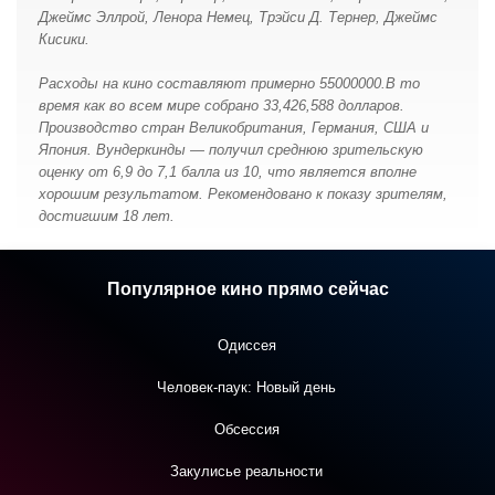
Джеймс Эллрой, Ленора Немец, Трэйси Д. Тернер, Джеймс
Кисики.
Расходы на кино составляют примерно 55000000.В то
время как во всем мире собрано 33,426,588 долларов.
Производство стран Великобритания, Германия, США и
Япония. Вундеркинды — получил среднюю зрительскую
оценку от 6,9 до 7,1 балла из 10, что является вполне
хорошим результатом. Рекомендовано к показу зрителям,
достигшим 18 лет.
Популярное кино прямо сейчас
Одиссея
Человек-паук: Новый день
Обсессия
Закулисье реальности