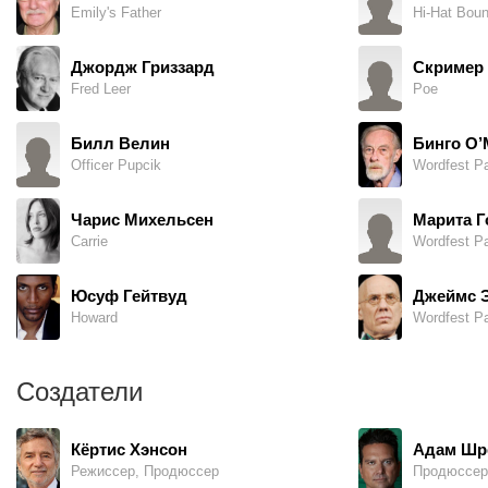
Emily's Father
Hi-Hat Boun
Джордж Гриззард
Скример
Fred Leer
Poe
Билл Велин
Бинго О
Officer Pupcik
Wordfest Pa
Чарис Михельсен
Марита Г
Carrie
Wordfest Pa
Юсуф Гейтвуд
Джеймс 
Howard
Wordfest Pa
Создатели
Кёртис Хэнсон
Адам Шр
Режиссер, Продюссер
Продюссер