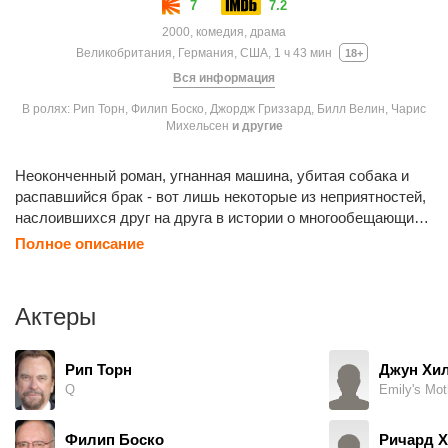
7
7.2
2000, комедия, драма
Великобритания, Германия, США, 1 ч 43 мин
18+
Вся информация
В ролях: Рип Торн, Филип Боско, Джордж Гриззард, Билл Велин, Чарис
Михельсен
и другие
Неоконченный роман, угнанная машина, убитая собака и
распавшийся брак - вот лишь некоторые из неприятностей,
наслоившихся друг на друга в истории о многообещающих
начинаниях, которые пошли наперекосяк. Во время одного
Полное описание
сумасшедшего уик-энда профессор Грэйди Трипп пытается
собрать по частям свою жизнь, которая внезапно вышла из-
под контроля. Его спутники: одаренный, но со странностями
Актеры
студент, его эксцентричный издатель, замужняя женщина -
ректор его университета, от него беременная, и тихая
студентка-практикантка.
Рип Торн
Джун Хи
Q
Emily's Mot
Филип Боско
Ричард 