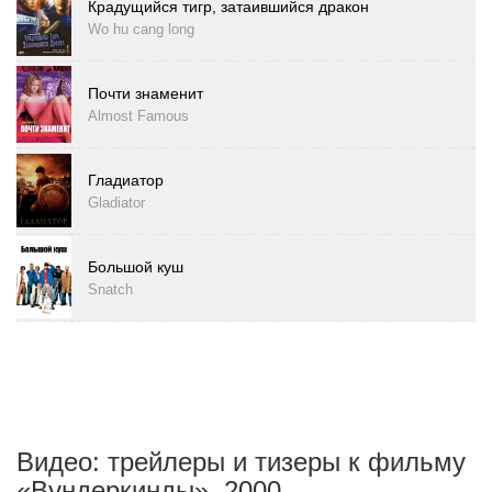
Крадущийся тигр, затаившийся дракон
Wo hu cang long
Почти знаменит
Almost Famous
Гладиатор
Gladiator
Большой куш
Snatch
Видео: трейлеры и тизеры к фильму
«Вундеркинды», 2000