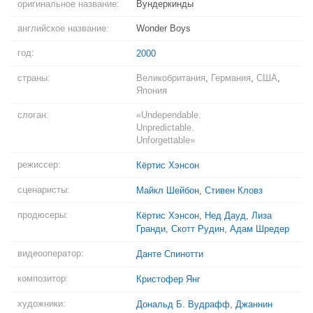
оригинальное название:
Вундеркинды
английское название:
Wonder Boys
год:
2000
страны:
Великобритания
,
Германия
,
США
,
Япония
слоган:
«Undependable.
Unpredictable.
Unforgettable»
режиссер:
Кёртис Хэнсон
сценаристы:
Майкл Шейбон
,
Стивен Кловз
продюсеры:
Кёртис Хэнсон
,
Нед Дауд
,
Лиза
Гранди
,
Скотт Рудин
,
Адам Шредер
видеооператор:
Данте Спинотти
композитор:
Кристофер Янг
художники:
Дональд Б. Вудрафф
,
Джаннин