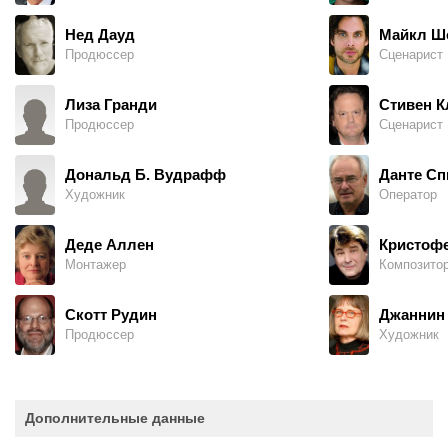
Нед Дауд
Майкл Ш
Продюссер
Сценарист
Лиза Гранди
Стивен К
Продюссер
Сценарист
Дональд Б. Вудрафф
Данте Сп
Художник
Оператор
Деде Аллен
Кристофе
Монтажер
Композито
Скотт Рудин
Джаннин
Продюссер
Художник
Дополнительные данные