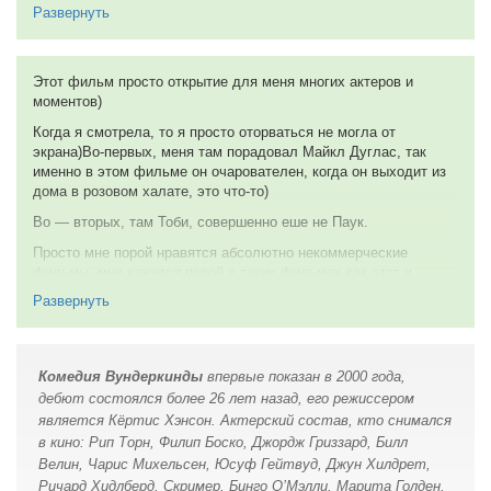
И тут начинается параллельно история ученика и этого
Жаль, что я не умею читать.
Развернуть
Увлекательнейший фильм, аналогов которому я еще не видел.
преподавателя. Все это сопровождается странной историей с
Советую посмотреть всем, кто хочет увидеть что-то
15 февраля 2010
убийством собаки ректора Университета и разного рода
оригинальное, идейное и в то же время, не сильно
взаимоотношениями — редактора и ученика, ученика и
напрягающее. Фильм для души, для настроения. Любите
преподавателя, преподавателя и жены ректора.
Этот фильм просто открытие для меня многих актеров и
почитать в тепле и уюте — посмотрите этот фильм, вам будет
моментов)
Весь фильм выполнен в форме рассказа, обычной жизненной
не менее приятно.
истории. С весьма оригинальной и милой развязкой,
Когда я смотрела, то я просто оторваться не могла от
10 из 10
непредсказуемой завязкой и жизненным, но, на мой взгляд,
экрана)Во-первых, меня там порадовал Майкл Дуглас, так
необычным сюжетом. Невероятно простой, открытый и
именно в этом фильме он очарователен, когда он выходит из
29 мая 2010
несколько странный, он все же несет в себе спокойствие и дух
дома в розовом халате, это что-то)
этих самых затейников — ребят, которые в свои разные годы
Во — вторых, там Тоби, совершенно еше не Паук.
ведут себя одинаково — вляпываются в ситуации,
выпутываются из них и смотрят на жизнь свысока и с улыбкой.
Просто мне порой нравятся абсолютно некоммерческие
фильмы, мне кажется порой в таких фильмах как этот и
Хорошее кино.
раскрывается большинство актерв)
Развернуть
28 августа 2007
Я всем советую посмотреть этот фильм)
10 из 10.
Комедия Вундеркинды
впервые показан в 2000 года,
6 июня 2007
дебют состоялся более 26 лет назад, его режиссером
является Кёртис Хэнсон. Актерский состав, кто снимался
в кино: Рип Торн, Филип Боско, Джордж Гриззард, Билл
Велин, Чарис Михельсен, Юсуф Гейтвуд, Джун Хилдрет,
Ричард Хидлберд, Скример, Бинго О’Мэлли, Марита Голден,