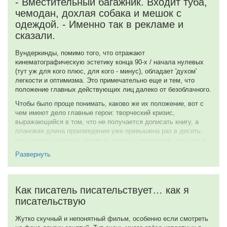
- Вместительный багажник. Входит туба,
чемодан, дохлая собака и мешок с
одеждой. - Именно так в рекламе и
сказали.
Вундеркинды, помимо того, что отражают
кинематографическую эстетику конца 90-х / начала нулевых
(тут уж для кого плюс, для кого - минус), обладает 'духом'
легкости и оптимизма. Это примечательно еще и тем, что
положение главных действующих лиц далеко от безоблачного.
Чтобы было проще понимать, каково же их положение, вот с
чем имеют дело главные герои: творческий кризис,
выражающийся в том, что не получается дописать книгу, а
плановая длина произведения уже превышена раз в десять;
перспектива развода; какие-то эпизоды припадков; неудачи в
издательстве на протяжении пяти лет; проблемы в семье,
Развернуть
приведшие к маргинализации.
И при этом, не сказать, чтобы они впадали в отчаяние.
Напротив, они ведут себя слишком спокойно, хоть и не
Как писатель писательствует… как я
беспечно. Подобный показ персонажей не кажется
писательствую
распространенным в некомедийных художественных
произведениях. Возможно, это связано с тем, что страдающие
персонажи находят больше отклика у зрителей или читателей,
Жутко скучный и непонятный фильм, особенно если смотреть