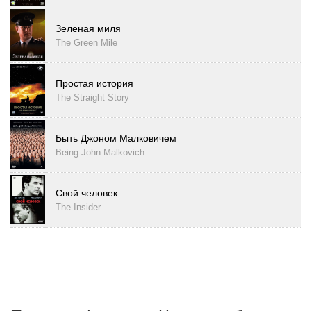
Зеленая миля
The Green Mile
Простая история
The Straight Story
Быть Джоном Малковичем
Being John Malkovich
Свой человек
The Insider