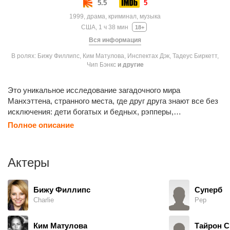
5.5
5
1999, драма, криминал, музыка
США, 1 ч 38 мин
18+
Вся информация
В ролях: Бижу Филлипс, Ким Матулова, Инспектах Дэк, Тадеус Биркетт,
Чип Бэнкс
и другие
Это уникальное исследование загадочного мира
Манхэттена, странного места, где друг друга знают все без
исключения: дети богатых и бедных, рэпперы,
влиятельные адвокаты, звезды баскетбола, - и из всей
Полное описание
этой разношерстной публики получается бесподобный
коктейль, замешанный на сексе, музыке и убийствах.
Актеры
Бижу Филлипс
Суперб
Charlie
Pep
Ким Матулова
Тайрон С