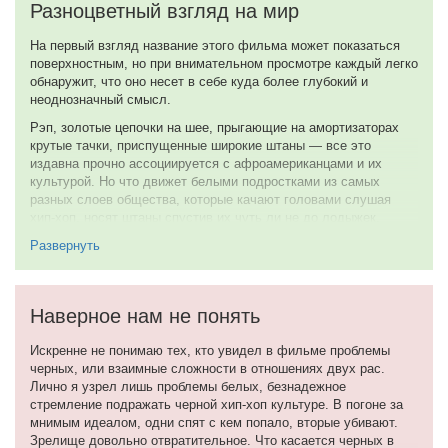
Разноцветный взгляд на мир
На первый взгляд название этого фильма может показаться
поверхностным, но при внимательном просмотре каждый легко
обнаружит, что оно несет в себе куда более глубокий и
неоднозначный смысл.
Рэп, золотые цепочки на шее, прыгающие на амортизаторах
крутые тачки, приспущенные широкие штаны — все это
издавна прочно ассоциируется с афроамериканцами и их
культурой. Но что движет белыми подростками из самых
разных слоев общества, которые качают головами слушая
хип-хоп, носят штаны спустив их чуть ли не до лодыжек,
копируют манеры поведения и разговорной речи чернокожих,
Развернуть
тем самым подрожая им. С чем же, все это связано?
Создав несколько параллельно развивающихся и
пересекающихся сюжетных линий, авторы этой картины
Наверное нам не понять
решили попытаться выяснить, почему некоторые молодые
люди жаждут походить на черных. А для более эффектной
Искренне не понимаю тех, кто увидел в фильме проблемы
подачи материала, режиссер добавил своей работе закос под
черных, или взаимные сложности в отношениях двух рас.
документальное кино. Так в одной из историй пара репортеров
Лично я узрел лишь проблемы белых, безнадежное
повсюду ходит с камерой за компанией школьников, фиксируя
стремление подражать черной хип-хоп культуре. В погоне за
на пленку ихнее поведение и периодически берут у них
мнимым идеалом, одни спят с кем попало, вторые убивают.
интервью.
Зрелище довольно отвратительное. Что касается черных в