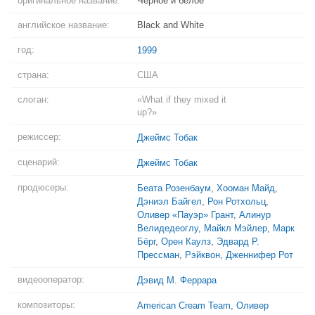
оригинальное название:
Черное и белое
английское название:
Black and White
год:
1999
страна:
США
слоган:
«What if they mixed it
up?»
режиссер:
Джеймс Тобак
сценарий:
Джеймс Тобак
продюсеры:
Беата Розенбаум
,
Хооман Майд
,
Дэниэл Байгел
,
Рон Ротхольц
,
Оливер «Пауэр» Грант
,
Алинур
Велидедеоглу
,
Майкл Мэйлер
,
Марк
Бёрг
,
Орен Каулз
,
Эдвард Р.
Прессман
,
Рэйквон
,
Дженнифер Рот
видеооператор:
Дэвид М. Феррара
композиторы:
American Cream Team
,
Оливер