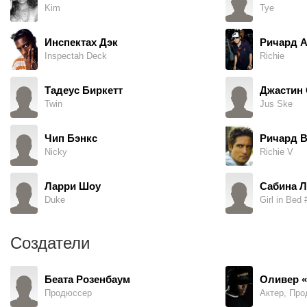
Kim
Tye
Инспектах Дэк
Ричард А
Inspectah Deck
Richie
Тадеус Биркетт
Джастин 
Twin
Jus Ske
Чип Бэнкс
Ричард 
Nicky
Richie V
Ларри Шоу
Сабина 
Duke
Girl in Bed 
Создатели
Беата Розенбаум
Оливер «
Продюссер
Актер, Про