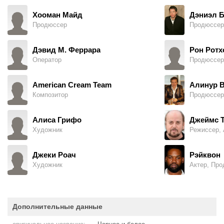
Хооман Майд
Дэниэл Б
Продюссер
Продюссер
Дэвид М. Феррара
Рон Ротх
Оператор
Продюссер
American Cream Team
Алинур 
Композитор
Продюссер
Алиса Грифо
Джеймс Т
Художник
Режиссер, 
Джеки Роач
Рэйквон
Художник
Актер, Пр
Дополнительные данные