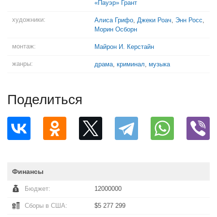
«Пауэр» Грант
художники:
Алиса Грифо
,
Джеки Роач
,
Энн Росс
,
Морин Осборн
монтаж:
Майрон И. Керстайн
жанры:
драма
,
криминал
,
музыка
Поделиться
Финансы
Бюджет:
12000000
Сборы в США:
$5 277 299