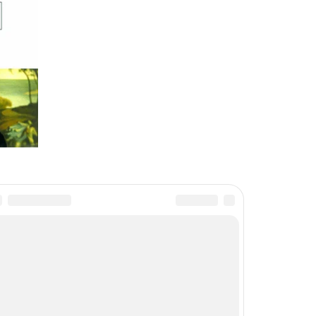
ет нас повсеместно, предупреждая людей об
носит колоссальную прибыль. Табачные гиганты