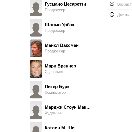
Гусмано Цесаретти
Возраст
Продюссер
Фил Хоун
Длитель
Businessman at Airport, в титрах не указан
Шломо Урбах
Продюссер
Зейн Лэмпри
Man at Airport, в титрах не указан
Майкл Ваксман
Продюссер
Роджер Феникс
TV Camera Crew at Trial, в титрах не указан
Мари Бреннер
Сценарист
Тед Спикер
New Orleans Murder Scene Onlooker, в титрах не указан
Питер Бурк
Композитор
Cara Briese
A Student, в титрах не указан
Марджи Стоун МакШирли
Художник
Jb Flinn
Man with Drink, в титрах не указан
Кэтлин М. Ши