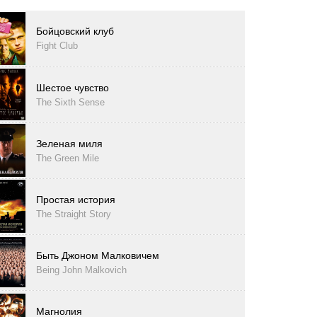
Бойцовский клуб
Fight Club
Шестое чувство
The Sixth Sense
Зеленая миля
The Green Mile
Простая история
The Straight Story
Быть Джоном Малковичем
Being John Malkovich
Магнолия