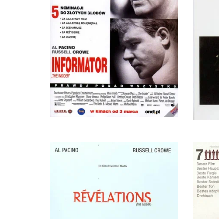
Дэвид Роберсон
John Telefarro
Грегг Е. Муравчик
Private Security Guard
Уильям П. Брэдфорд
Subpoena Man (в титрах: William P. Bradford II)
Энн Рескин
Seelbach Hotel Desk Clerk
Стив Сэлдж
Dan Rather
Деррик Джонс
Mississippi Reporter