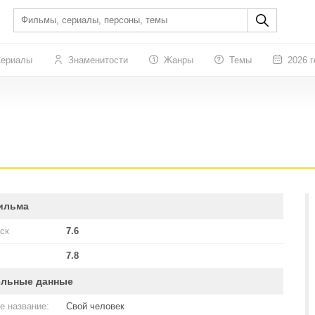
ериалы
Знаменитости
Жанры
Темы
2026 г
ильма
ск
7.6
7.8
ельные данные
е название:
Свой человек