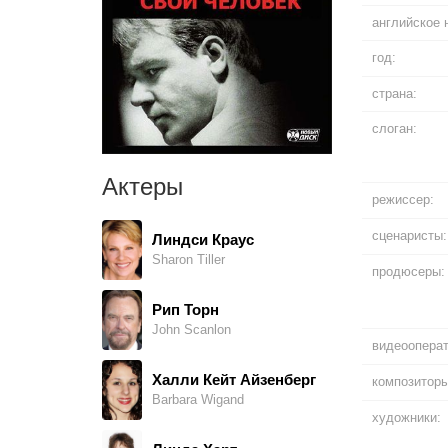
английское 
год:
страна:
слоган:
Актеры
режиссер:
сценаристы:
Линдси Краус
Sharon Tiller
продюсеры:
Рип Торн
John Scanlon
видеооперат
Халли Кейт Айзенберг
композиторы
Barbara Wigand
художники: