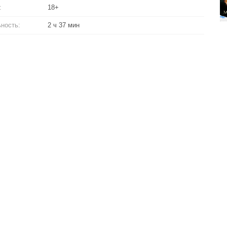
:
18+
ность:
2 ч 37 мин