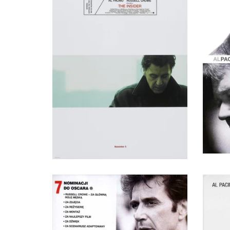
Michael Moore (в титрах: Michael Moore)
Брайан Моррис
Художник
Гари Сэнди
Lawyer (Sandefur's)
Анна Б. Шеппард
Художник
Меган Одбаш
Sandra Sutherland (в титрах: Megan Odabash)
Уильям Голденберг
Монтажер
Alan Desatti
Hezbollah Interpreter (в титрах: Alan DeSatti)
Дэвид Розенблюм
Монтажер
Деннис Гарбер
FBI Agent #1
Пол Рубелл
Монтажер
Роберт Патрик Бринк
Policeman (в титрах: Robert Brink)
Джеймс Харпер
FBI Agent #3