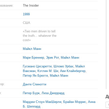
название:
The Insider
1999
США
«Two men driven to tell
the truth... whatever the
cost»
Майкл Манн
Мари Бреннер
,
Эрик Рот
,
Майкл Манн
Гусмано Цесаретти
,
Шломо Урбах
,
Майкл
Ваксман
,
Кэтлин М. Ши
,
Ави Клайнбергер
,
Питер Ян Брюгге
,
Майкл Манн
ор:
Данте Спинотти
:
Питер Бурк
,
Лиза Джеррард
Д
Марджи Стоун МакШирли
,
Брайан Моррис
,
Анна
Б. Шеппард