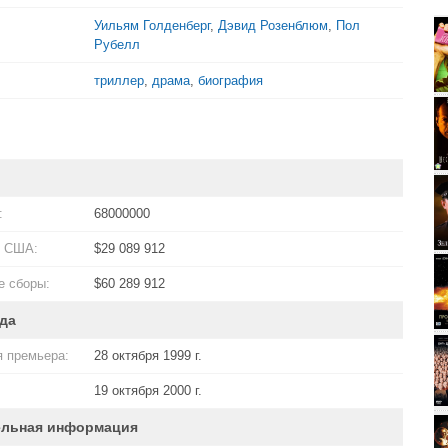
Уильям Голденберг
,
Дэвид Розенблюм
,
Пол
Рубелл
триллер
,
драма
,
биография
:
68000000
в США:
$29 089 912
 сборы:
$60 289 912
да
 премьера:
28 октября 1999 г.
19 октября 2000 г.
ельная информация