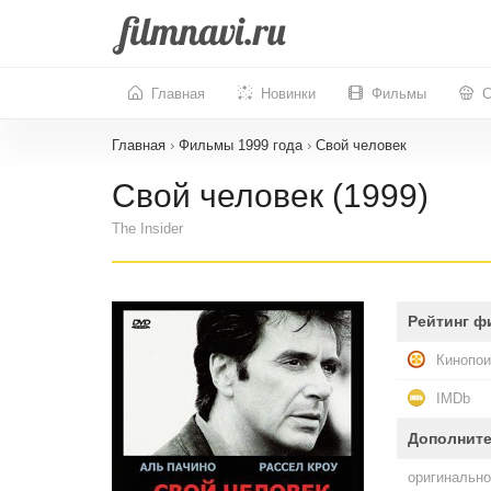
Главная
Новинки
Фильмы
С
Главная
›
Фильмы 1999 года
›
Свой человек
Свой человек (1999)
The Insider
Рейтинг ф
Кинопои
IMDb
Дополнит
оригинально