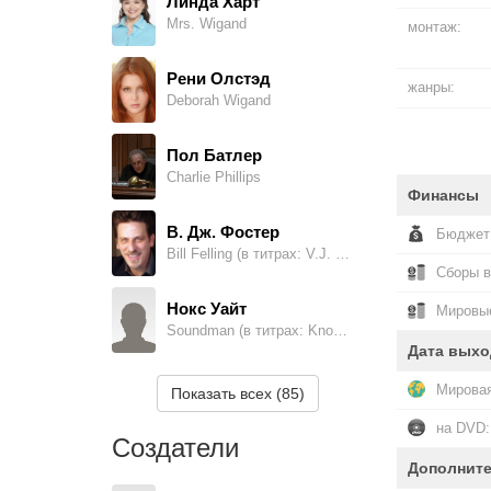
Линда Харт
Mrs. Wigand
монтаж:
Рени Олстэд
жанры:
Deborah Wigand
Пол Батлер
Charlie Phillips
Финансы
В. Дж. Фостер
Бюджет
Bill Felling (в титрах: V.J. Foster)
Сборы 
Нокс Уайт
Мировые
Soundman (в титрах: Knox Grantham White)
Дата выхо
Брайан Кэнберг
Мировая
Показать всех (85)
Attorney on Street, в титрах не указан
на DVD:
Создатели
Дэвид Коттон Фишер
Дополнит
Tobacco Executive, в титрах не указан