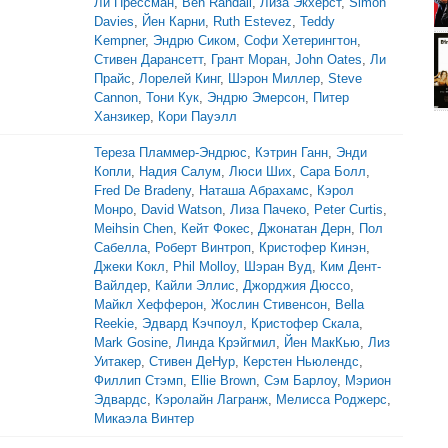
Ли Прессман
,
Ben Randall
,
Лиза Экхерст
,
Simon
Davies
,
Йен Карни
,
Ruth Estevez
,
Teddy
Kempner
,
Эндрю Сиком
,
Софи Хетерингтон
,
Стивен Дарансетт
,
Грант Моран
,
John Oates
,
Ли
Прайс
,
Лорелей Кинг
,
Шэрон Миллер
,
Steve
Cannon
,
Тони Кук
,
Эндрю Эмерсон
,
Питер
Ханзикер
,
Кори Пауэлл
Тереза Пламмер-Эндрюс
,
Кэтрин Ганн
,
Энди
Копли
,
Надия Салум
,
Люси Ших
,
Сара Болл
,
Fred De Bradeny
,
Наташа Абрахамс
,
Кэрол
Монро
,
David Watson
,
Лиза Пачеко
,
Peter Curtis
,
Meihsin Chen
,
Кейт Фокес
,
Джонатан Дерн
,
Пол
Сабелла
,
Роберт Винтроп
,
Кристофер Кинэн
,
Джеки Кокл
,
Phil Molloy
,
Шэран Вуд
,
Ким Дент-
Вайлдер
,
Кайли Эллис
,
Джорджия Дюссо
,
Майкл Хефферон
,
Жослин Стивенсон
,
Bella
Reekie
,
Эдвард Кэчпоул
,
Кристофер Скала
,
Mark Gosine
,
Линда Крэйгмил
,
Йен МакКью
,
Лиз
Уитакер
,
Стивен ДеНур
,
Керстен Ньюлендс
,
Филлип Стэмп
,
Ellie Brown
,
Сэм Барлоу
,
Мэрион
Эдвардс
,
Кэролайн Лагранж
,
Мелисса Роджерс
,
Микаэла Винтер