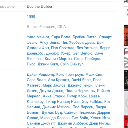
Д
название:
Bob the Builder
1998
Великобритания
,
США
Уилл Меньот
,
Сара Болл
,
Брайан Литтл
,
Стюарт
Эванс
,
Andy Burns
,
Ник Херберт
,
Дэвис Дои
,
Джилли Фогг
,
Пол Сабелла
,
Лиз Уитакер
,
Ларри
Джейкобс
,
Джофф Уокер
,
Geri Bertolo
,
Dave
Simmons
,
Коллин Мортон
,
Скотт Плейделл-
Пирс
,
Джеки Кокл
,
Colin Oleksyn
Дайан Редмонд
,
Крис Тренгроув
,
Марк Сил
,
Сара Болл
,
Али Крокатт
,
David Scott
,
Росс
Хатингс
,
Марк Заслов
,
Джеймс Генри
,
Гленн
Дэкин
,
Джули Джонс
,
Полли Черчилль
,
Рэйчел
Мёрелл
,
Анна Старки
,
Питер Кори
,
Louise
Kramskoy
,
Питер Ричард Ривз
,
Guy Hallifax
,
Кит
Чепман
,
Джеймс Мэйсон
,
Пол Ларсон
,
Лаура
Бомонт
,
Дуглас Вуд
,
Саймон Николсон
,
Даррен
Джонс
,
Миранда Ларсон
,
Тим Бэйн
,
Хелен Иток
,
Саймон Джоуэтт
,
Джимми Хибберт
,
Дэйв Ингэм
,