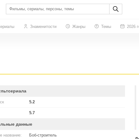
ериалы
Знаменитости
Жанры
Темы
2026 г
ультсериала
ск
5.2
5.7
ельные данные
е название:
Боб-строитель