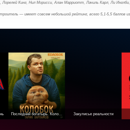
, Лорелей Кинг, Нил Морисси, Алан Марриотт, Лачиль Карл, Ли Инглби
роитель — имеет совсем небольшой рейтинг, всего 5,1-5,5 баллов из
нь
Последний богатырь. Колобок
Закулисье реальности