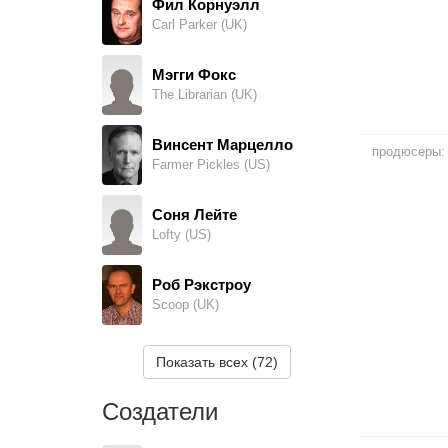
Фил Корнуэлл
Carl Parker (UK)
Мэгги Фокс
The Librarian (UK)
Винсент Марцелло
продюсеры:
Farmer Pickles (US)
Соня Лейте
Lofty (US)
Роб Рэкстроу
Scoop (UK)
Кейт Харбор
Показать всех (72)
Wendy (UK)
Создатели
Лорелей Кинг
Wendy (US)