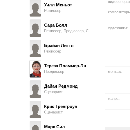
видеоопера
Уилл Меньот
Режиссер
композиторы
Нил Морисси
Bob (UK)
Сара Болл
художники:
Режиссер, Продюссер, Сценарист
Алан Марриотт
Scoop (US)
Брайан Литтл
Режиссер
Лачиль Карл
Muck (US)
Тереза Пламмер-Эндрюс
Продюссер
монтаж:
Ли Инглби
Bob (UK)
Дайан Редмонд
Сценарист
Джоэнн Фрогатт
жанры:
Wendy (UK & US)
Крис Тренгроув
Сценарист
Блейк Харрисон
Scoop (UK & US)
Марк Сил