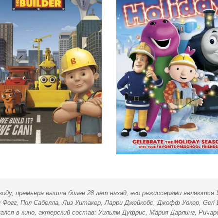
 году, премьера вышла более 28 лет назад, его режиссерами являютс
и Фогг, Пол Сабелла, Лиз Уитакер, Ларри Джейкобс, Джофф Уокер, Geri
мался в кино, актерский состав: Уильям Дуфрис, Мария Дарлинг, Ричар