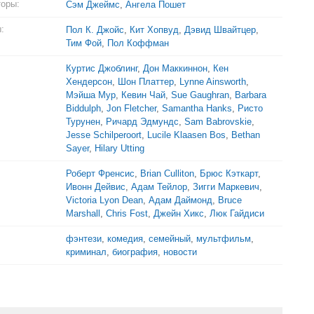
торы:
Сэм Джеймс
,
Ангела Пошет
:
Пол К. Джойс
,
Кит Хопвуд
,
Дэвид Швайтцер
,
Тим Фой
,
Пол Коффман
Куртис Джоблинг
,
Дон Маккиннон
,
Кен
Хендерсон
,
Шон Платтер
,
Lynne Ainsworth
,
Мэйша Мур
,
Кевин Чай
,
Sue Gaughran
,
Barbara
Biddulph
,
Jon Fletcher
,
Samantha Hanks
,
Ристо
Турунен
,
Ричард Эдмундс
,
Sam Babrovskie
,
Jesse Schilperoort
,
Lucile Klaasen Bos
,
Bethan
Sayer
,
Hilary Utting
Роберт Френсис
,
Brian Culliton
,
Брюс Кэткарт
,
Ивонн Дейвис
,
Адам Тейлор
,
Зигги Маркевич
,
Victoria Lyon Dean
,
Адам Даймонд
,
Bruce
Marshall
,
Chris Fost
,
Джейн Хикс
,
Люк Гайдиси
фэнтези
,
комедия
,
семейный
,
мультфильм
,
криминал
,
биография
,
новости