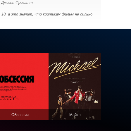
, Джоэнн Фрогатт.
 10, а это значит, что критикам фильм не сильно
Обсессия
Майкл