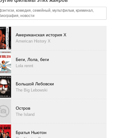
ругие фильмы этих жанров
фэнтези, комедия, семейный, мультфильм, криминал,
биография, новости
Американская история X
American History X
Беги, Лола, беги
Lola rennt
Большой Лебовски
The Big Lebowski
Остров
The Island
Братья Ньютон