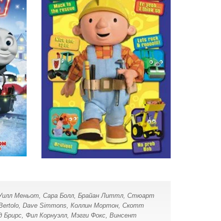
я Уилл Меньот, Сара Болл, Брайан Литтл, Стюарт
 Bertolo, Dave Simmons, Коллин Мортон, Скотт
д Брирс, Фил Корнуэлл, Мэгги Фокс, Винсент