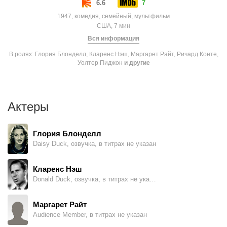
6.6
7
1947, комедия, семейный, мультфильм
США, 7 мин
Вся информация
В ролях: Глория Блонделл, Кларенс Нэш, Маргарет Райт, Ричард Конте,
Уолтер Пиджон
и другие
Актеры
Глория Блонделл
Daisy Duck, озвучка, в титрах не указан
Кларенс Нэш
Donald Duck, озвучка, в титрах не указан
Маргарет Райт
Audience Member, в титрах не указан