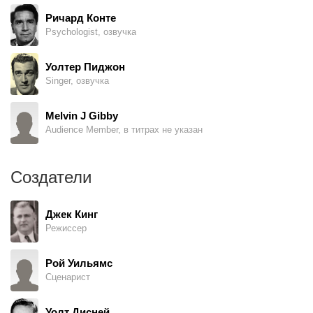
Ричард Конте
Psychologist, озвучка
Уолтер Пиджон
Singer, озвучка
Melvin J Gibby
Audience Member, в титрах не указан
Создатели
Джек Кинг
Режиссер
Рой Уильямс
Сценарист
Уолт Дисней