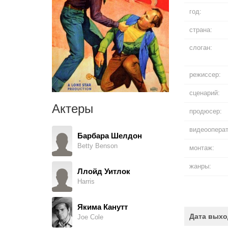
год:
страна:
слоган:
режиссер:
сценарий:
Актеры
продюсер:
видеооперат
Барбара Шелдон
Betty Benson
монтаж:
жанры:
Ллойд Уитлок
Harris
Якима Канутт
Дата выхо
Joe Cole