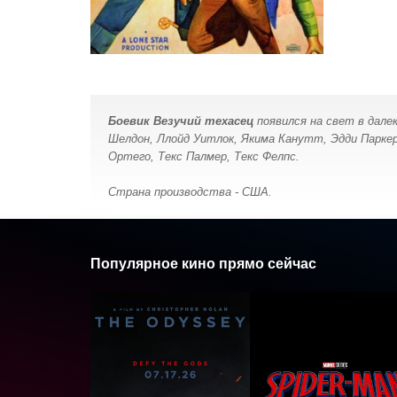
Боевик Везучий техасец
появился на свет в далек
Шелдон, Ллойд Уитлок, Якима Канутт, Эдди Паркер,
Ортего, Текс Палмер, Текс Фелпс.
Страна производства - США.
Популярное кино прямо сейчас