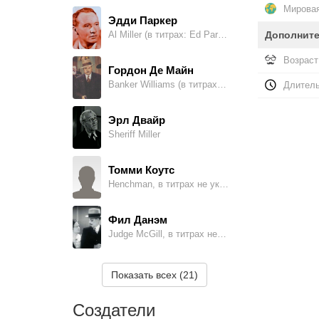
Мировая
Эдди Паркер
Al Miller (в титрах: Ed Parker)
Дополнит
Возраст
Гордон Де Майн
Banker Williams (в титрах: Gordon Demaine)
Длитель
Эрл Двайр
Sheriff Miller
Томми Коутс
Henchman, в титрах не указан
Фил Данэм
Judge McGill, в титрах не указан
Джек Эванс
Показать всех (21)
Man at Hearing, в титрах не указан
Создатели