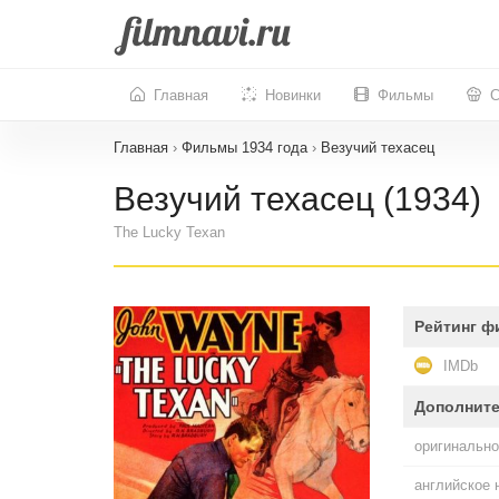
Главная
Новинки
Фильмы
С
Главная
›
Фильмы 1934 года
›
Везучий техасец
Везучий техасец (1934)
The Lucky Texan
Рейтинг ф
IMDb
Дополнит
оригинально
английское 