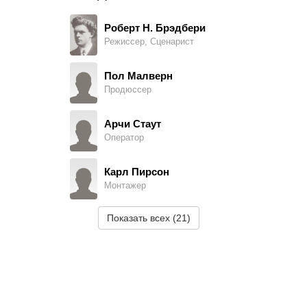
Филип Киффер
Court Clerk, в титрах не указан
Роберт Н. Брэдбери
Режиссер, Сценарист
Julie Kingdon
Young Girl, в титрах не указан
Пол Малверн
Продюссер
Джордж Морелл
Townsman, в титрах не указан
Арчи Стаут
Оператор
Арти Ортего
Deputy, в титрах не указан
Карл Пирсон
Монтажер
Текс Палмер
Townsman, в титрах не указан
Показать всех (21)
Текс Фелпс
Prospector, в титрах не указан
Джек Роквэлл
Townsman, в титрах не указан