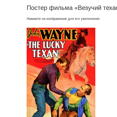
Постер фильма «Везучий теха
Хэл Тальяферро
Henchman, в титрах не указан
Нажмите на изображение для его увеличения
Уолли Хоу
Townsman with News, в титрах не указан
Джордж ’Габби’ Хейс
Jake Benson (в титрах: George Hayes)
Джон Уэйн
Jerry Mason
Джон Инс
Townsman, в титрах не указан