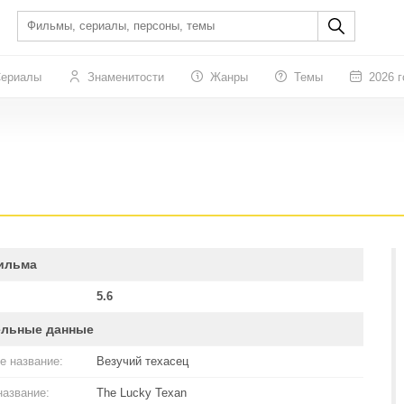
ериалы
Знаменитости
Жанры
Темы
2026 г
ильма
5.6
ельные данные
е название:
Везучий техасец
название:
The Lucky Texan