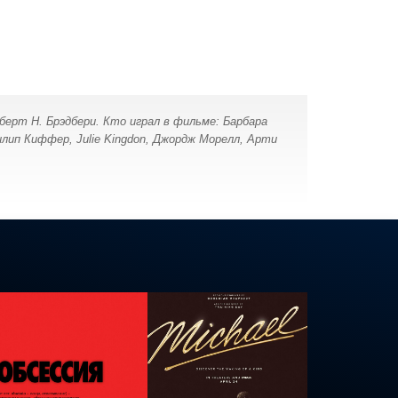
берт Н. Брэдбери. Кто играл в фильме: Барбара
лип Киффер, Julie Kingdon, Джордж Морелл, Арти