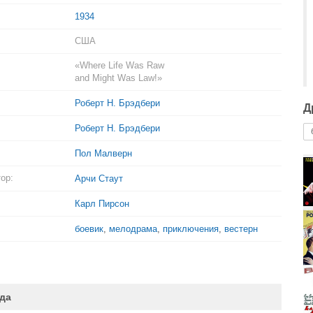
1934
США
«Where Life Was Raw
and Might Was Law!»
Роберт Н. Брэдбери
Д
Роберт Н. Брэдбери
Пол Малверн
ор:
Арчи Стаут
Карл Пирсон
боевик
,
мелодрама
,
приключения
,
вестерн
да