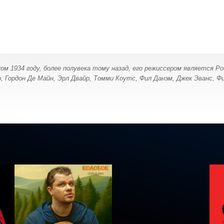
ом 1934 году, более полувека тому назад, его режиссером является Ро
 Гордон Де Майн, Эрл Двайр, Томми Коутс, Фил Данэм, Джек Эванс, Фи