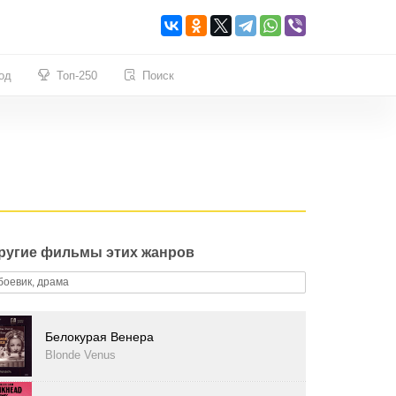
од
Топ-250
Поиск
ругие фильмы этих жанров
боевик, драма
Белокурая Венера
Blonde Venus