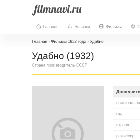
Главная
Новинки
Фильмы
С
Главная
›
Фильмы 1932 года
›
Удабно
Удабно (1932)
Страна производитель СССР
Дополнит
оригинально
год:
страна:
режиссер: