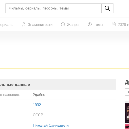
ериалы
Знаменитости
Жанры
Темы
2026 г
Д
ельные данные
е название:
Удабно
1932
СССР
Николай Санишвили