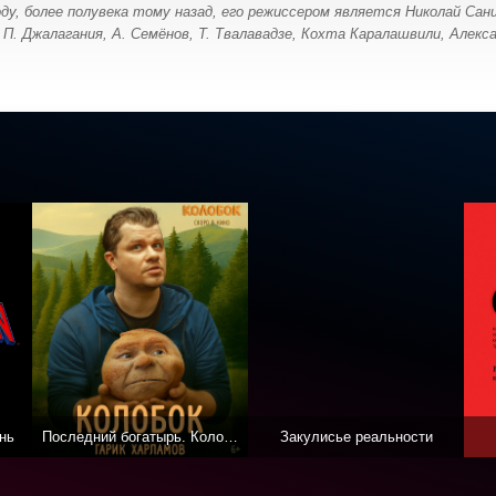
оду, более полувека тому назад, его режиссером является Николай Сан
П. Джалагания, А. Семёнов, Т. Твалавадзе, Кохта Каралашвили, Алекса
нь
Последний богатырь. Колобок
Закулисье реальности