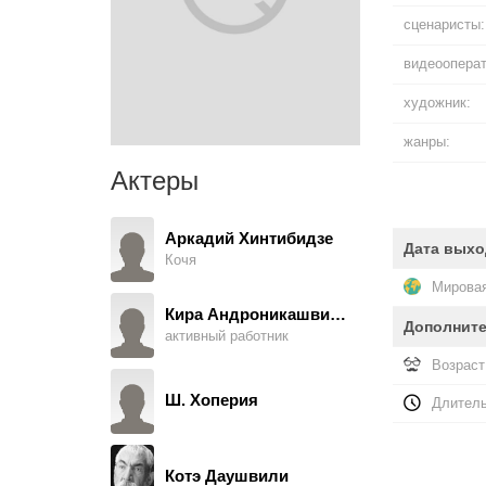
сценаристы:
видеооперат
художник:
жанры:
Актеры
Аркадий Хинтибидзе
Дата выхо
Кочя
Мировая
Кира Андроникашвили
Дополнит
активный работник
Возраст
Ш. Хоперия
Длитель
Котэ Даушвили