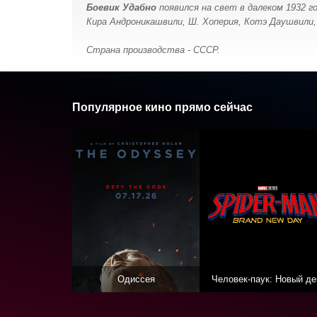
Боевик Удабно
появился на свет в далеком 1932 г
Кира Андроникашвили, Ш. Хоперия, Котэ Даушвили, 
Страна производства - СССР.
Популярное кино прямо сейчас
Одиссея
Человек-паук: Новый де