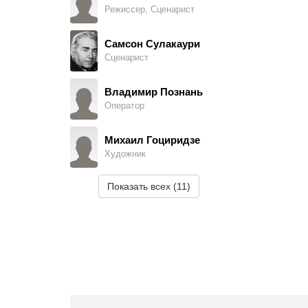
Режиссер, Сценарист
Васо Арабидзе
Самсон Сулакаури
Сценарист
Владимир Познань
Оператор
Михаил Гоциридзе
Художник
Показать всех (11)