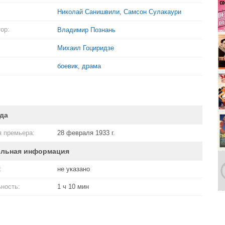
Николай Санишвили
,
Самсон Сулакаури
ор:
Владимир Познань
Михаил Гоциридзе
боевик
,
драма
да
 премьера:
28 февраля 1933 г.
ельная информация
:
не указано
ность:
1 ч 10 мин