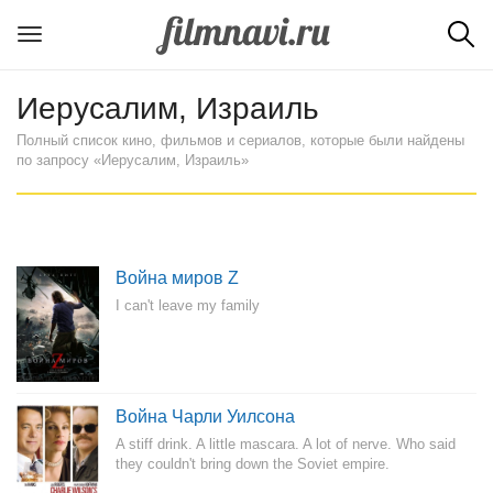
Иерусалим, Израиль
Полный список кино, фильмов и сериалов, которые были найдены
по запросу «Иерусалим, Израиль»
Война миров Z
I can't leave my family
Война Чарли Уилсона
A stiff drink. A little mascara. A lot of nerve. Who said
they couldn't bring down the Soviet empire.