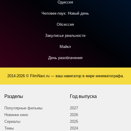
Одиссея
Человек-паук: Новый день
Обсессия
Закулисье реальности
Майкл
День разоблачения
2014-2026 © FilmNavi.ru — ваш навигатор в мире кинематографа.
Разделы
Год выпуска
Популярные фильмы
2027
Новинки кино
2026
Сериалы
2025
Темы
2024