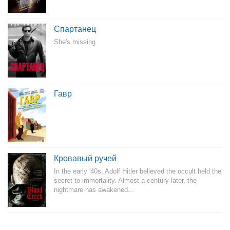
Спартанец
She's missing
Гавр
Кровавый ручей
In the early '40s, Adolf Hitler believed the occult held the
secret to immortality. Almost a century later, the
nightmare has awakened...