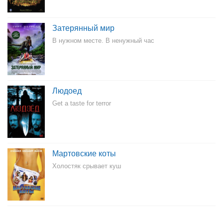
Затерянный мир
В нужном месте. В ненужный час
Людоед
Get a taste for terror
Мартовские коты
Холостяк срывает куш